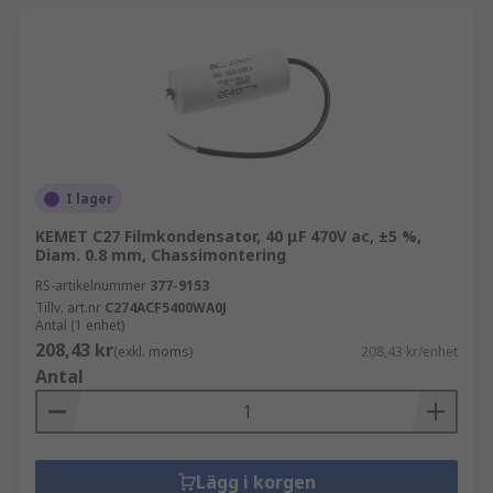
I lager
KEMET C27 Filmkondensator, 40 μF 470V ac, ±5 %,
Diam. 0.8 mm, Chassimontering
RS-artikelnummer
377-9153
Tillv. art.nr
C274ACF5400WA0J
Antal (1 enhet)
208,43 kr
(exkl. moms)
208,43 kr/enhet
Antal
Lägg i korgen