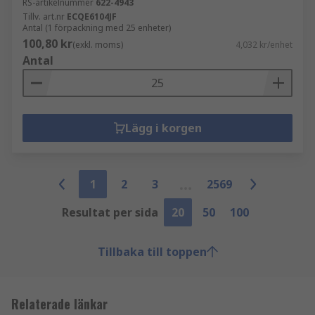
RS-artikelnummer
622-4943
Tillv. art.nr
ECQE6104JF
Antal (1 förpackning med 25 enheter)
100,80 kr
(exkl. moms)
4,032 kr/enhet
Antal
Lägg i korgen
1
2
3
2569
Resultat per sida
20
50
100
Tillbaka till toppen
Relaterade länkar