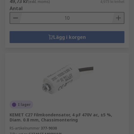
49,73 kr
(exkl. moms)
4,973 kr/enhet
Antal
Lägg i korgen
I lager
KEMET C27 Filmkondensator, 4 μF 470V ac, ±5 %,
Diam. 0.8 mm, Chassimontering
RS-artikelnummer
377-9030