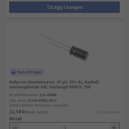
Lägg i korgen
Sista RS lager
Rubycon Kondensator, 47 μF, 35V dc, Radiell,
Genomgående hål, livslängd 5000 h, YXF
RS-artikelnummer
224-4268P
Tillv. art.nr
35YXF47M6.3X11
Antal 5 enheter (levereras i en påse)
22,18 kr
(exkl. moms)
4,436 kr/enhet
Antal