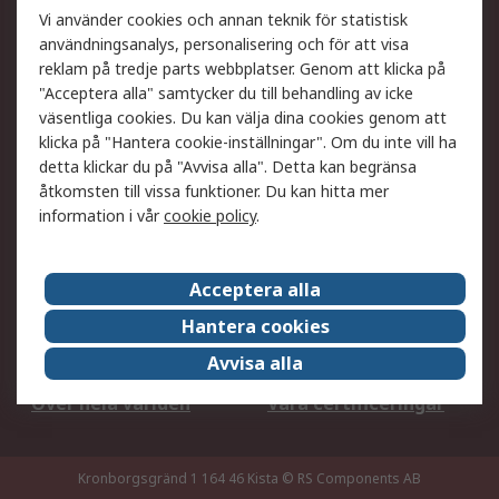
Ditt lokala säljteam
Exportlösningar
Vi använder cookies och annan teknik för statistisk
användningsanalys, personalisering och för att visa
reklam på tredje parts webbplatser. Genom att klicka på
Support
"Acceptera alla" samtycker du till behandling av icke
Få hjälp
Retur av varor
väsentliga cookies. Du kan välja dina cookies genom att
klicka på "Hantera cookie-inställningar". Om du inte vill ha
Leverans
Spåra din order
detta klickar du på "Avvisa alla". Detta kan begränsa
Begär en fakturakopi
Fördelar med RS-konto
åtkomsten till vissa funktioner. Du kan hitta mer
Betalningsalternativ
Okdo
information i vår
cookie policy
.
Om RS
Acceptera alla
Om RS
Försäljningsvillkor
Hantera cookies
Det juridiska
Press Centre
Avvisa alla
Jobba hos RS
ESG
Över hela världen
Våra certificeringar
Kronborgsgränd 1 164 46 Kista
© RS Components AB