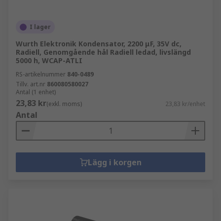
I lager
Wurth Elektronik Kondensator, 2200 μF, 35V dc,
Radiell, Genomgående hål Radiell ledad, livslängd
5000 h, WCAP-ATLI
RS-artikelnummer
840-0489
Tillv. art.nr
860080580027
Antal (1 enhet)
23,83 kr
(exkl. moms)
23,83 kr/enhet
Antal
Lägg i korgen