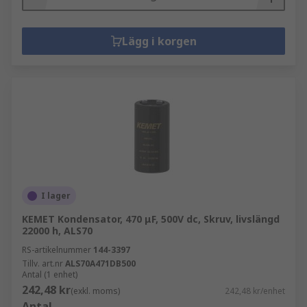
Lägg i korgen
I lager
KEMET Kondensator, 470 μF, 500V dc, Skruv, livslängd
22000 h, ALS70
RS-artikelnummer
144-3397
Tillv. art.nr
ALS70A471DB500
Antal (1 enhet)
242,48 kr
(exkl. moms)
242,48 kr/enhet
Antal