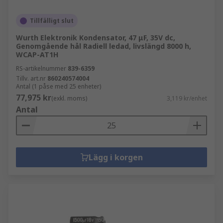
Tillfälligt slut
Wurth Elektronik Kondensator, 47 μF, 35V dc,
Genomgående hål Radiell ledad, livslängd 8000 h,
WCAP-AT1H
RS-artikelnummer
839-6359
Tillv. art.nr
860240574004
Antal (1 påse med 25 enheter)
77,975 kr
(exkl. moms)
3,119 kr/enhet
Antal
Lägg i korgen