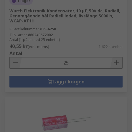
I lager
Wurth Elektronik Kondensator, 10 μF, 50V dc, Radiell,
Genomgående hål Radiell ledad, livslängd 5000 h,
WCAP-AT1H
RS-artikelnummer
839-6258
Tillv. art.nr
860240672002
Antal (1 påse med 25 enheter)
40,55 kr
(exkl. moms)
1,622 kr/enhet
Antal
Lägg i korgen