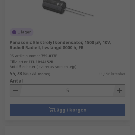
I lager
Panasonic Elektrolytkondensator, 1500 μF, 10V,
Radiell Radiell, livslängd 8000 h, FR
RS-artikelnummer
759-037P
Tillv. art.nr
EEUFR1A152B
Antal 5 enheter (levereras som en tejp)
55,78 kr
(exkl. moms)
11,156 kr/enhet
Antal
Lägg i korgen