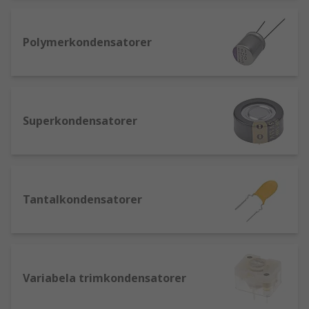
lagrade energiutbrott snabbt, som till
exempel en kamerablixt.
Polymerkondensatorer
Signalfiltrering - de kan blockera
lågfrekventa signaler och låta högre
frekvenser passera igenom. Användbart
inom telekommunikation.
Superkondensatorer
Tantalkondensatorer
Variabela trimkondensatorer