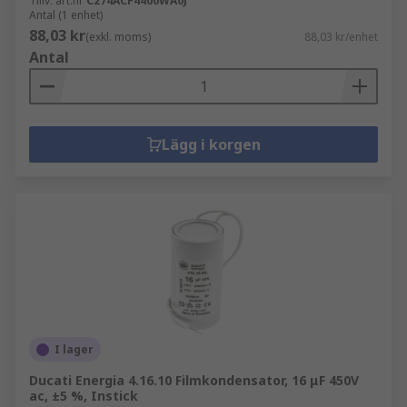
Tillv. art.nr
C274ACF4400WA0J
Antal (1 enhet)
88,03 kr
(exkl. moms)
88,03 kr/enhet
Antal
Lägg i korgen
I lager
Ducati Energia 4.16.10 Filmkondensator, 16 μF 450V
ac, ±5 %, Instick