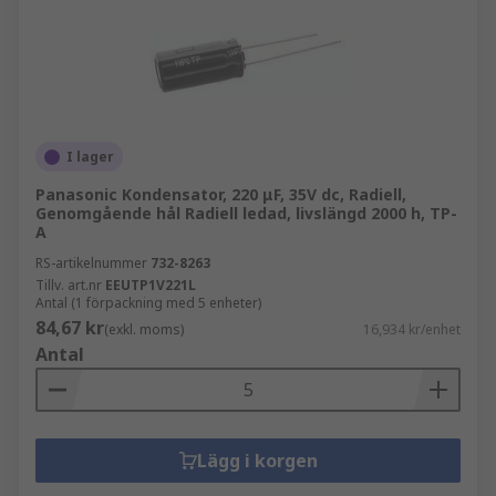
I lager
Panasonic Kondensator, 220 μF, 35V dc, Radiell,
Genomgående hål Radiell ledad, livslängd 2000 h, TP-
A
RS-artikelnummer
732-8263
Tillv. art.nr
EEUTP1V221L
Antal (1 förpackning med 5 enheter)
84,67 kr
(exkl. moms)
16,934 kr/enhet
Antal
Lägg i korgen