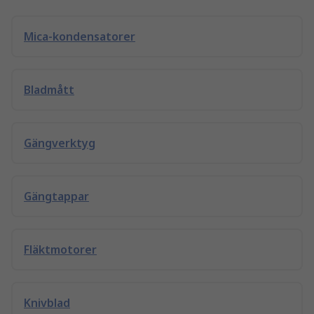
Mica-kondensatorer
Bladmått
Gängverktyg
Gängtappar
Fläktmotorer
Knivblad