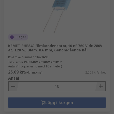
I lager
KEMET PHE840 Filmkondensator, 10 nF 760 V dc 280V
ac, ±20 %, Diam. 0.6 mm, Genomgående hål
RS-artikelnummer
616-7698
Tillv. art.nr
PHE840MK5100MK01R17
Antal (1 förpackning med 10 enheter)
25,09 kr
(exkl. moms)
2,509 kr/enhet
Antal
Lägg i korgen