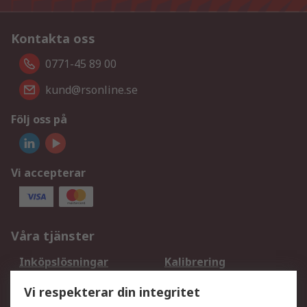
Kontakta oss
0771-45 89 00
kund@rsonline.se
Följ oss på
Vi accepterar
Våra tjänster
Inköpslösningar
Kalibrering
Utökat sortiment
Oljetestning och analys
Vi respekterar din integritet
DesignSpark
Teknisk Support