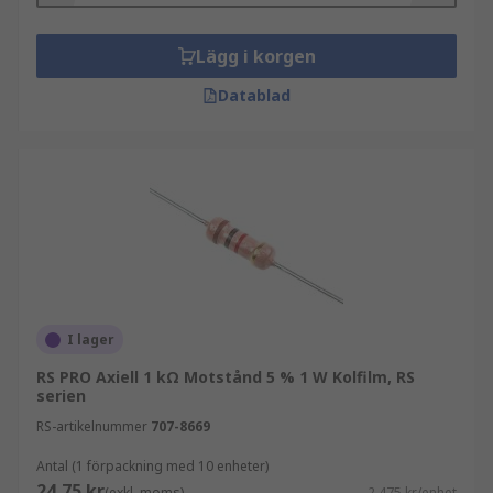
Lägg i korgen
Datablad
I lager
RS PRO Axiell 1 kΩ Motstånd 5 % 1 W Kolfilm, RS
serien
RS-artikelnummer
707-8669
Antal (1 förpackning med 10 enheter)
24,75 kr
(exkl. moms)
2,475 kr/enhet