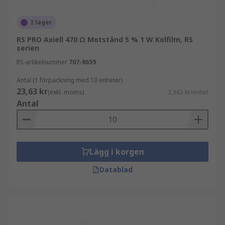
I lager
RS PRO Axiell 470 Ω Motstånd 5 % 1 W Kolfilm, RS
serien
RS-artikelnummer
707-8659
Antal (1 förpackning med 10 enheter)
23,63 kr
(exkl. moms)
2,363 kr/enhet
Antal
Lägg i korgen
Datablad