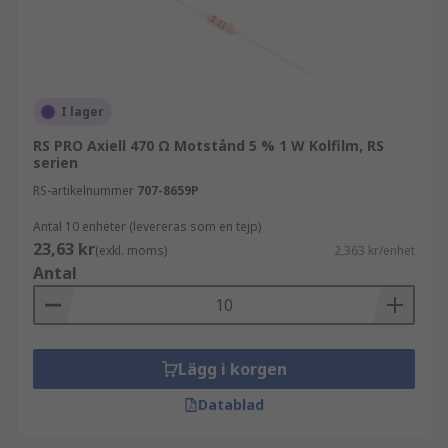
I lager
RS PRO Axiell 470 Ω Motstånd 5 % 1 W Kolfilm, RS
serien
RS-artikelnummer
707-8659P
Antal 10 enheter (levereras som en tejp)
23,63 kr
(exkl. moms)
2,363 kr/enhet
Antal
Lägg i korgen
Datablad