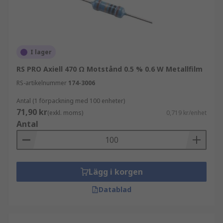
eller glasfiber, vilket ger dem högre
effektklassningar.
I lager
RS PRO Axiell 470 Ω Motstånd 0.5 % 0.6 W Metallfilm
RS-artikelnummer
174-3006
Antal (1 förpackning med 100 enheter)
71,90 kr
(exkl. moms)
0,719 kr/enhet
Antal
Lägg i korgen
Datablad