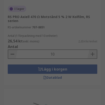
till?
I lager
Genomgående hålresistorer används inom bil-,
RS PRO Axiell 470 Ω Motstånd 5 % 2 W Kolfilm, RS
telekommunikations- och medicinteknisk
serien
industri. De är mest lämpade för större kretskort
RS-artikelnummer
707-8851
och prototypprojekt där ingen lödning krävs.
Antal (1 förpackning med 10 enheter)
Typer av genomgående hålresistorer
26,54 kr
(exkl. moms)
2,654 kr/enhet
Antal
De vanligaste typerna av genomgående
hålresistorer är trådlindade och axiella
komponenter:
Lägg i korgen
Axiella paket har platta profiler och
Datablad
cylindriska eller lådformade format med
ledningar i båda ändar. De används för
kortdistansapplikationer.
Trådlindade resistorer har metalltrådar
lindade runt kärnor gjorda av keramik, plast