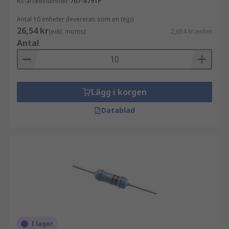
RS-artikelnummer
707-8791P
Antal 10 enheter (levereras som en tejp)
26,54 kr
(exkl. moms)
2,654 kr/enhet
Antal
Lägg i korgen
Datablad
I lager