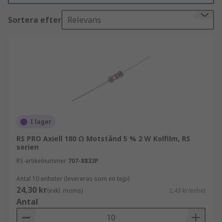
enheter som kräver hög tolerans. De har långa,
Sortera efter
Relevans
böjliga ledningar som sätts in (antingen
automatiskt eller manuellt) i hål på kretskort.
Kolla in vår praktiska
LED-
resistorvärdesräknare
för att bestämma vilket
resistorvärde du behöver för din LED-belysning.
Vad används genomgående hålresistorer
till?
I lager
Genomgående hålresistorer används inom bil-,
RS PRO Axiell 180 Ω Motstånd 5 % 2 W Kolfilm, RS
telekommunikations- och medicinteknisk
serien
industri. De är mest lämpade för större kretskort
RS-artikelnummer
707-8833P
och prototypprojekt där ingen lödning krävs.
Antal 10 enheter (levereras som en tejp)
Typer av genomgående hålresistorer
24,30 kr
(exkl. moms)
2,43 kr/enhet
Antal
De vanligaste typerna av genomgående