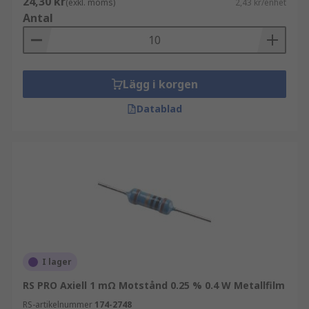
24,30 kr
(exkl. moms)
2,43 kr/enhet
Antal
Lägg i korgen
Datablad
I lager
RS PRO Axiell 1 mΩ Motstånd 0.25 % 0.4 W Metallfilm
RS-artikelnummer
174-2748