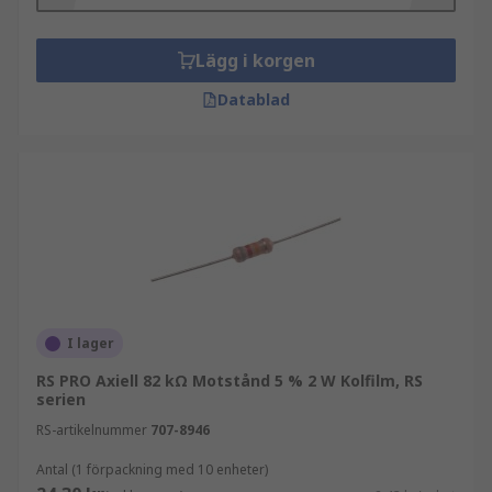
hålresistorer är trådlindade och axiella
komponenter:
Lägg i korgen
Axiella paket har platta profiler och
Datablad
cylindriska eller lådformade format med
ledningar i båda ändar. De används för
kortdistansapplikationer.
Trådlindade resistorer har metalltrådar
lindade runt kärnor gjorda av keramik, plast
eller glasfiber, vilket ger dem högre
effektklassningar.
I lager
RS PRO Axiell 82 kΩ Motstånd 5 % 2 W Kolfilm, RS
serien
RS-artikelnummer
707-8946
Antal (1 förpackning med 10 enheter)