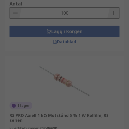
Antal
Lägg i korgen
Datablad
I lager
RS PRO Axiell 1 kΩ Motstånd 5 % 1 W Kolfilm, RS
serien
RS-artikelnummer
707-8669P