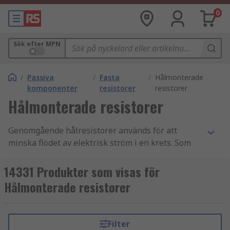
0
Sök efter MPN
/
Passiva
/
Fasta
/
Hålmonterade
komponenter
resistorer
resistorer
Hålmonterade resistorer
Genomgående hålresistorer används för att
minska flödet av elektrisk ström i en krets. Som
fasta resistorer har de förbestämda värden
(spänningsområdeskompatibilitet), till skillnad
14331 Produkter som visas för
från
variabla resistorer
där
Hålmonterade resistorer
spänningsområdesvärdena kan justeras.
Genomgående hålresistorer är tillverkade av
Filter
metallfilm för allmän användning eller kolfilm för