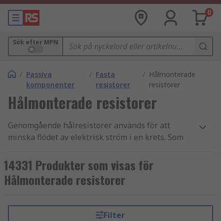
0
Sök efter MPN
/
Passiva
/
Fasta
/
Hålmonterade
komponenter
resistorer
resistorer
Hålmonterade resistorer
Genomgående hålresistorer används för att
minska flödet av elektrisk ström i en krets. Som
fasta resistorer har de förbestämda värden
(spänningsområdeskompatibilitet), till skillnad
14331 Produkter som visas för
från
variabla resistorer
där
Hålmonterade resistorer
spänningsområdesvärdena kan justeras.
Genomgående hålresistorer är tillverkade av
Filter
metallfilm för allmän användning eller kolfilm för