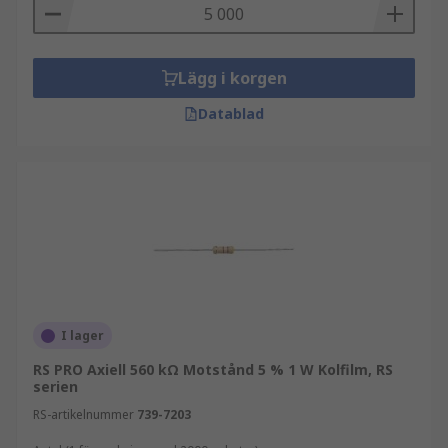
Lägg i korgen
Datablad
I lager
RS PRO Axiell 560 kΩ Motstånd 5 % 1 W Kolfilm, RS
serien
RS-artikelnummer
739-7203