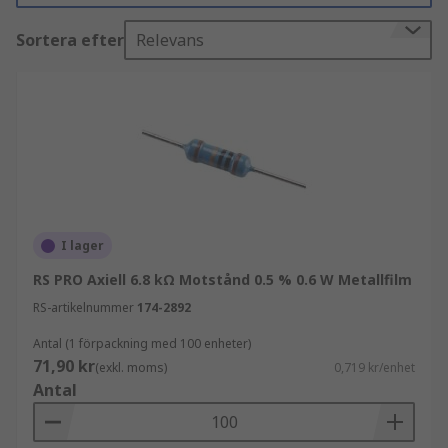
enheter som kräver hög tolerans. De har långa,
Sortera efter
Relevans
böjliga ledningar som sätts in (antingen
automatiskt eller manuellt) i hål på kretskort.
Kolla in vår praktiska
LED-
resistorvärdesräknare
för att bestämma vilket
resistorvärde du behöver för din LED-belysning.
Vad används genomgående hålresistorer
till?
I lager
Genomgående hålresistorer används inom bil-,
RS PRO Axiell 6.8 kΩ Motstånd 0.5 % 0.6 W Metallfilm
telekommunikations- och medicinteknisk
RS-artikelnummer
174-2892
industri. De är mest lämpade för större kretskort
och prototypprojekt där ingen lödning krävs.
Antal (1 förpackning med 100 enheter)
71,90 kr
(exkl. moms)
0,719 kr/enhet
Typer av genomgående hålresistorer
Antal
De vanligaste typerna av genomgående