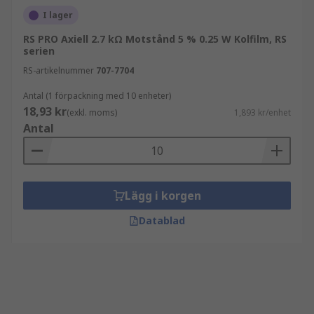
I lager
RS PRO Axiell 2.7 kΩ Motstånd 5 % 0.25 W Kolfilm, RS
serien
RS-artikelnummer
707-7704
Antal (1 förpackning med 10 enheter)
18,93 kr
(exkl. moms)
1,893 kr/enhet
Antal
Lägg i korgen
Datablad