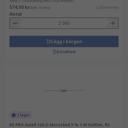
Antal (1 förpackning med 2000 enheter)
574,00 kr
(exkl. moms)
0,287 kr/enhet
Antal
Lägg i korgen
Datablad
I lager
RS PRO Axiell 120 Ω Motstånd 5 % 1 W Kolfilm, RS