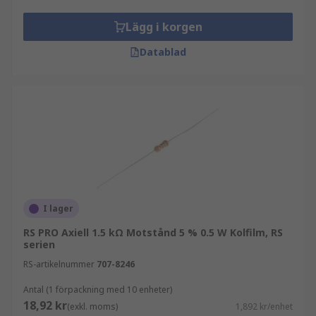
hålresistorer är trådlindade och axiella
komponenter:
Lägg i korgen
Datablad
Axiella paket har platta profiler och
cylindriska eller lådformade format med
ledningar i båda ändar. De används för
kortdistansapplikationer.
Trådlindade resistorer har metalltrådar
lindade runt kärnor gjorda av keramik, plast
eller glasfiber, vilket ger dem högre
effektklassningar.
I lager
RS PRO Axiell 1.5 kΩ Motstånd 5 % 0.5 W Kolfilm, RS
serien
RS-artikelnummer
707-8246
Antal (1 förpackning med 10 enheter)
18,92 kr
(exkl. moms)
1,892 kr/enhet