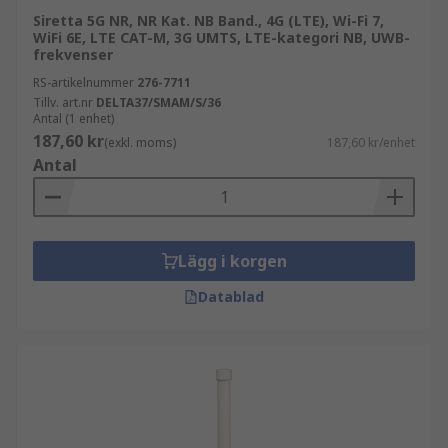
antenn används när täckning i alla
Siretta 5G NR, NR Kat. NB Band., 4G (LTE), Wi-Fi 7,
riktningar krävs. Antenner med denna
WiFi 6E, LTE CAT-M, 3G UMTS, LTE-kategori NB, UWB-
design har vanligtvis förstärkningsvärden
frekvenser
mellan 2,2 dBi och 14 dBi.
RS-artikelnummer
276-7711
Tillv. art.nr
DELTA37/SMAM/S/36
Riktade antenner ger ett starkare mönster i
Antal (1 enhet)
en specifik riktning genom att fokusera RF-
187,60 kr
(exkl. moms)
187,60 kr/enhet
vågen för att ge en större täckningsavstånd.
Antal
Lägg i korgen
Datablad