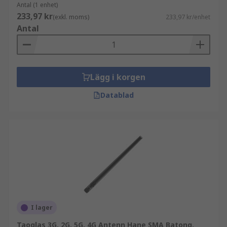
Antal (1 enhet)
233,97 kr
(exkl. moms)
233,97 kr/enhet
Antal
Lägg i korgen
Datablad
I lager
Taoglas 3G, 2G, 5G, 4G Antenn Hane SMA Batong,