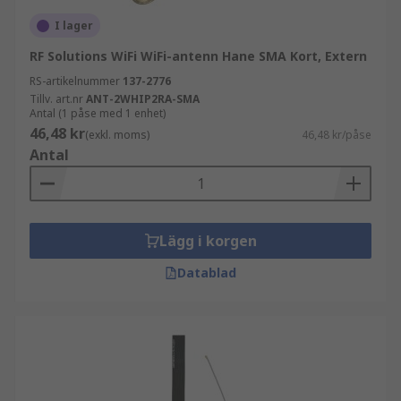
I lager
RF Solutions WiFi WiFi-antenn Hane SMA Kort, Extern
RS-artikelnummer
137-2776
Tillv. art.nr
ANT-2WHIP2RA-SMA
Antal (1 påse med 1 enhet)
46,48 kr
(exkl. moms)
46,48 kr/påse
Antal
Lägg i korgen
Datablad