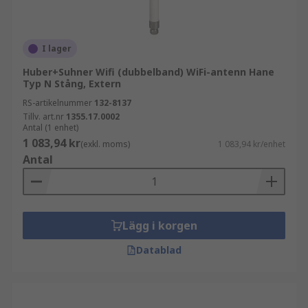
I lager
Huber+Suhner Wifi (dubbelband) WiFi-antenn Hane
Typ N Stång, Extern
RS-artikelnummer
132-8137
Tillv. art.nr
1355.17.0002
Antal (1 enhet)
1 083,94 kr
(exkl. moms)
1 083,94 kr/enhet
Antal
Lägg i korgen
Datablad