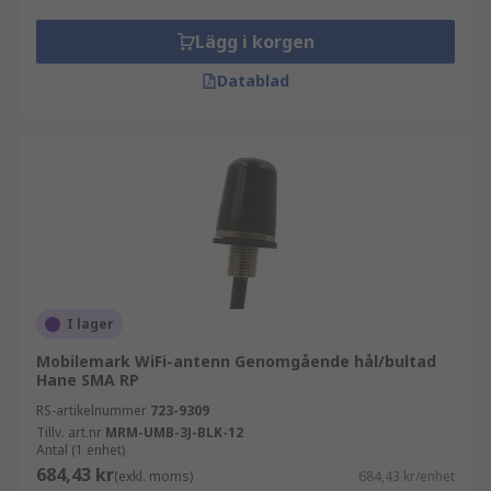
Lägg i korgen
Datablad
I lager
Mobilemark WiFi-antenn Genomgående hål/bultad
Hane SMA RP
RS-artikelnummer
723-9309
Tillv. art.nr
MRM-UMB-3J-BLK-12
Antal (1 enhet)
684,43 kr
(exkl. moms)
684,43 kr/enhet