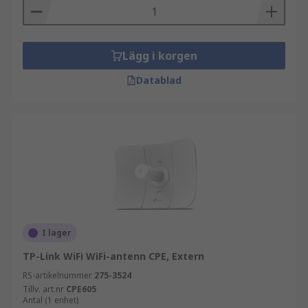
Lägg i korgen
Datablad
I lager
TP-Link WiFi WiFi-antenn CPE, Extern
RS-artikelnummer
275-3524
Tillv. art.nr
CPE605
Antal (1 enhet)