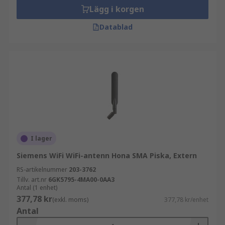
Lägg i korgen
Datablad
I lager
Siemens WiFi WiFi-antenn Hona SMA Piska, Extern
RS-artikelnummer
203-3762
Tillv. art.nr
6GK5795-4MA00-0AA3
Antal (1 enhet)
377,78 kr
(exkl. moms)
377,78 kr/enhet
Antal