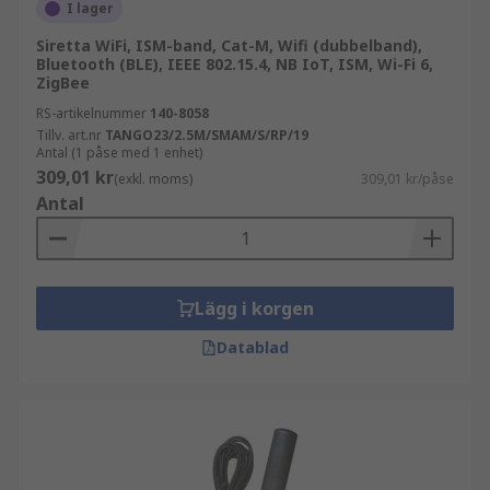
I lager
Siretta WiFi, ISM-band, Cat-M, Wifi (dubbelband),
Bluetooth (BLE), IEEE 802.15.4, NB IoT, ISM, Wi-Fi 6,
ZigBee
RS-artikelnummer
140-8058
Tillv. art.nr
TANGO23/2.5M/SMAM/S/RP/19
Antal (1 påse med 1 enhet)
309,01 kr
(exkl. moms)
309,01 kr/påse
Antal
Lägg i korgen
Datablad