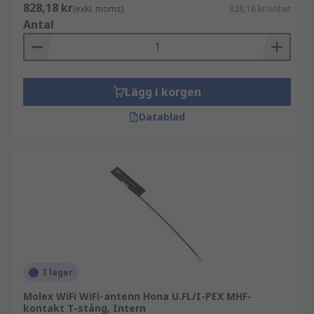
828,18 kr
(exkl. moms)
828,18 kr/enhet
Antal
Lägg i korgen
Datablad
I lager
Molex WiFi WiFi-antenn Hona U.FL/I-PEX MHF-
kontakt T-stång, Intern