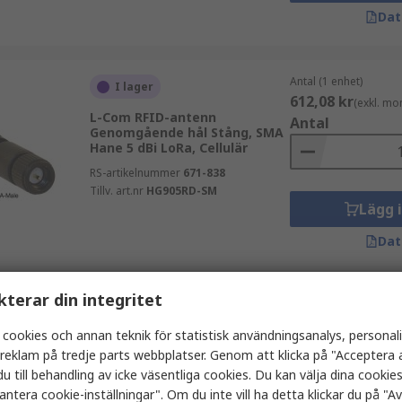
Dat
Antal (1 enhet)
I lager
612,08 kr
(exkl. mo
L-Com RFID-antenn
Antal
Genomgående hål Stång, SMA
Hane 5 dBi LoRa, Cellulär
RS-artikelnummer
671-838
Tillv. art.nr
HG905RD-SM
Lägg 
Dat
kterar din integritet
Antal (1 enhet)
I lager
39,42 kr
(exkl. mom
 cookies och annan teknik för statistisk användningsanalys, personal
Taoglas Reversa ferritskikt.
Antal
a reklam på tredje parts webbplatser. Genom att klicka på "Acceptera a
RFID-antenn Häftmedel
Kretskort, F Hane NFC
u till behandling av icke väsentliga cookies. Du kan välja dina cooki
FXR.3030.B
antera cookie-inställningar". Om du inte vill ha detta klickar du på "Avv