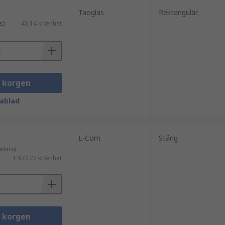
Taoglas
Rektangulär
s)
45,14 kr/enhet
i korgen
ablad
L-Com
Stång
 moms)
1 973,22 kr/enhet
i korgen