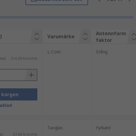
 båda dessa typer av antenner mer
Antennform
)
Varumärke
 och används för att läsa taggar i
faktor
L-Com
Stång
å oftare för de flesta applikationer.
ms)
316,06 kr/enhet
i korgen
ablad
Taoglas
Fyrkant
s)
37,86 kr/enhet