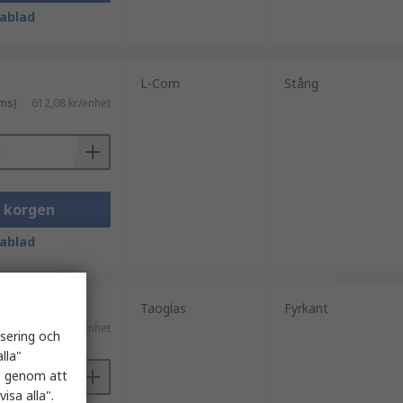
ablad
L-Com
Stång
ms)
612,08 kr/enhet
i korgen
ablad
Taoglas
Fyrkant
s)
39,42 kr/enhet
isering och
lla"
es genom att
isa alla".