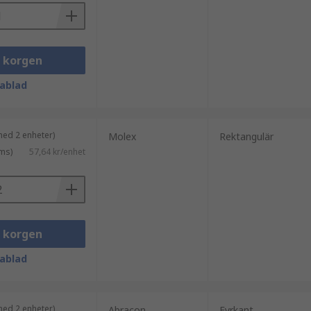
i korgen
ablad
med 2 enheter)
Molex
Rektangulär
ms)
57,64 kr/enhet
i korgen
ablad
med 2 enheter)
Abracon
Fyrkant