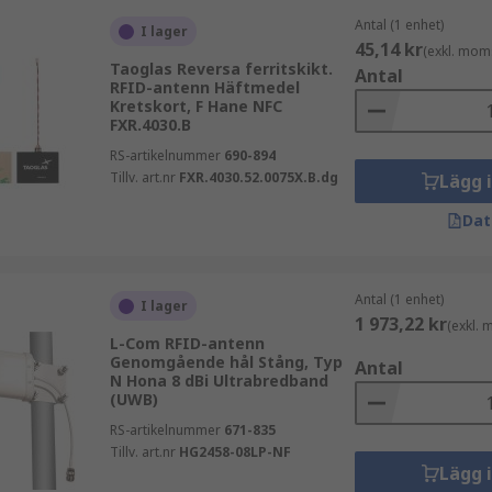
Antal (1 enhet)
I lager
45,14 kr
(exkl. mom
Taoglas Reversa ferritskikt.
Antal
RFID-antenn Häftmedel
Kretskort, F Hane NFC
FXR.4030.B
RS-artikelnummer
690-894
Tillv. art.nr
FXR.4030.52.0075X.B.dg
Lägg 
Dat
Antal (1 enhet)
I lager
1 973,22 kr
(exkl.
L-Com RFID-antenn
Genomgående hål Stång, Typ
Antal
N Hona 8 dBi Ultrabredband
(UWB)
RS-artikelnummer
671-835
Tillv. art.nr
HG2458-08LP-NF
Lägg 