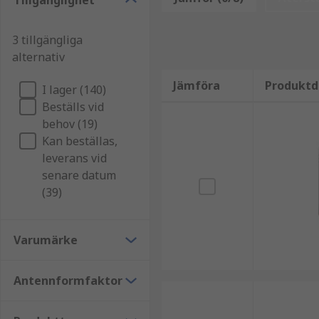
Tillgänglighet
Typer av RFID-antenner:
3 tillgängliga
Det finns två huvudtyper av RFID-antenner, dessa är 
alternativ
detaljerat.
Jämföra
Produktd
Linjära antenner
sänder generellt ut en smal m
I lager (140)
specifika områden.
Beställs vid
behov (19)
Cirkulära antenner
fungerar med en mycket bre
Kan beställas,
leverans vid
senare datum
(39)
Varumärke
Antennformfaktor