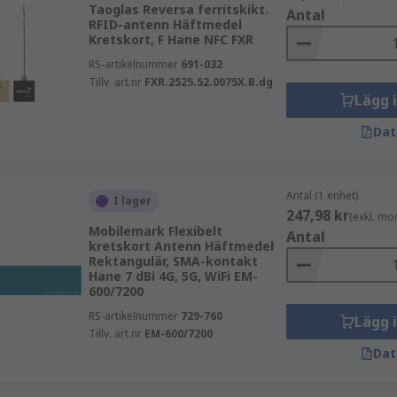
Taoglas Reversa ferritskikt.
Antal
RFID-antenn Häftmedel
Kretskort, F Hane NFC FXR
RS-artikelnummer
691-032
Tillv. art.nr
FXR.2525.52.0075X.B.dg
Lägg 
Dat
Antal (1 enhet)
I lager
247,98 kr
(exkl. mo
Mobilemark Flexibelt
Antal
kretskort Antenn Häftmedel
Rektangulär, SMA-kontakt
Hane 7 dBi 4G, 5G, WiFi EM-
600/7200
RS-artikelnummer
729-760
Lägg 
Tillv. art.nr
EM-600/7200
Dat