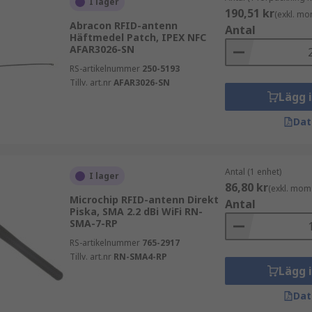
I lager
190,51 kr
(exkl. mo
Abracon RFID-antenn
Antal
Häftmedel Patch, IPEX NFC
AFAR3026-SN
RS-artikelnummer
250-5193
Tillv. art.nr
AFAR3026-SN
Lägg 
Dat
Antal (1 enhet)
I lager
86,80 kr
(exkl. mom
Microchip RFID-antenn Direkt
Antal
Piska, SMA 2.2 dBi WiFi RN-
SMA-7-RP
RS-artikelnummer
765-2917
Tillv. art.nr
RN-SMA4-RP
Lägg 
Dat