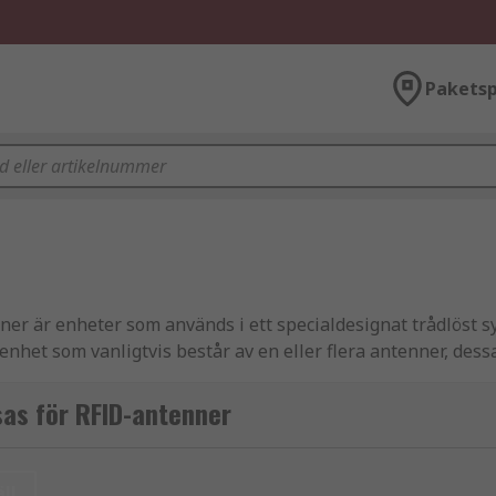
Paketsp
ner är enheter som används i ett specialdesignat trådlöst s
nhet som vanligtvis består av en eller flera antenner, dess
as för RFID-antenner
 genom att aktivera dem, sedan tar de emot data tillbaka f
s av RFID-läsaren.
ll