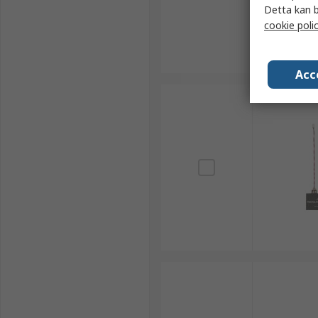
Detta kan b
cookie poli
Acc