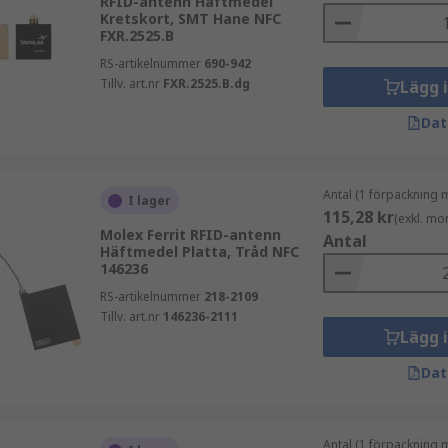
RFID-antenn Häftmedel
Kretskort, SMT Hane NFC
FXR.2525.B
RS-artikelnummer
690-942
Tillv. art.nr
FXR.2525.B.dg
Lägg 
Dat
Antal (1 förpackning 
I lager
115,28 kr
(exkl. mo
Molex Ferrit RFID-antenn
Antal
Häftmedel Platta, Tråd NFC
146236
RS-artikelnummer
218-2109
Tillv. art.nr
146236-2111
Lägg 
Dat
Antal (1 förpackning 