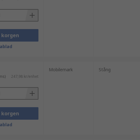
i korgen
ablad
Mobilemark
Stång
ms)
247,98 kr/enhet
i korgen
ablad