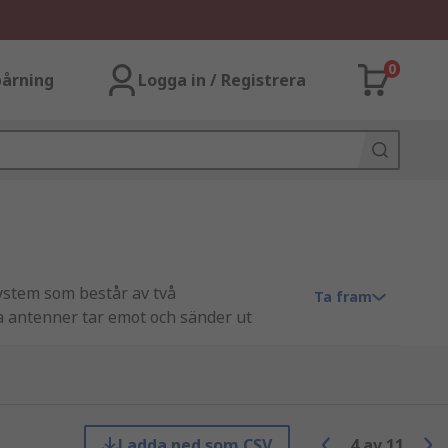
0
årning
Logga in / Registrera
ystem som består av två
Ta fram
a antenner tar emot och sänder ut
rån de aktiverade taggarna. Antennen
Ladda ned som CSV
4
av
11