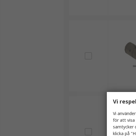
Vi respe
Vi använder
för att vis
samtycker d
klicka på "H