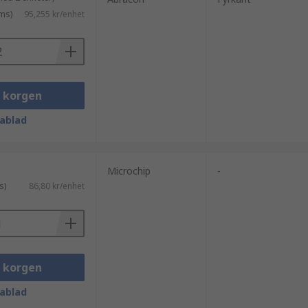
ms)
95,255 kr/enhet
i korgen
ablad
Microchip
-
s)
86,80 kr/enhet
i korgen
ablad