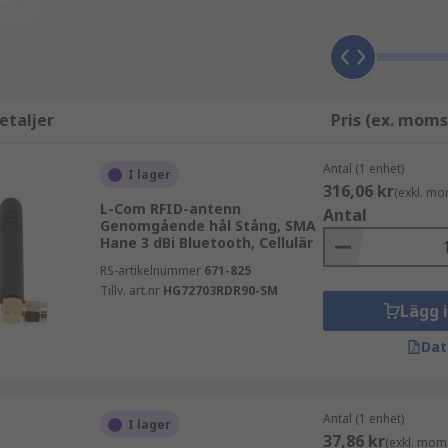
linjära och cirkulärt polariserade antenner, nedan beskrivs
etaljer
Pris (ex. moms
en längre taggläsning, de är ganska specialiserade antenner
Antal (1 enhet)
I lager
dare men kortare taggläsning, dessa produkter används ocks
316,06 kr
(exkl. mo
L-Com RFID-antenn
Antal
Genomgående hål Stång, SMA
Hane 3 dBi Bluetooth, Cellulär
RS-artikelnummer
671-825
Tillv. art.nr
HG72703RDR90-SM
Lägg 
Dat
Antal (1 enhet)
I lager
37,86 kr
(exkl. mom