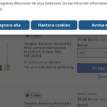
RS-artikelnummer
691-025
egränsa åtkomsten till vissa funktioner. Du kan hitta mer information
Tillv. art.nr
FXR.3030.52.0075X.B.dg
Lägg 
cy
.
Dat
eptera alla
Hantera cookies
Avvisa a
Antal (1 enhet)
I lager
41,66 kr
(exkl. mom
Taoglas Reversa ferritskikt.
Antal
RFID-antenn Häftmedel
Kretskort, F Hane NFC
FXR.2020.B
RS-artikelnummer
691-014
Tillv. art.nr
FXR.2020.52.0075X.B.dg
Lägg 
Dat
Antal (1 enhet)
I lager
18,03 kr
(exkl. mom
Taoglas Reversa ferritskikt.
Antal