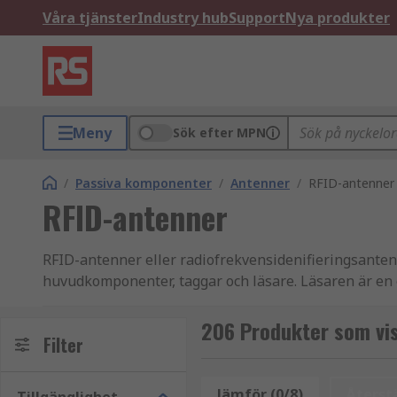
Våra tjänster
Industry hub
Support
Nya produkter
Meny
Sök efter MPN
/
Passiva komponenter
/
Antenner
/
RFID-antenner
RFID-antenner
RFID-antenner eller radiofrekvensidenifieringsanten
huvudkomponenter, taggar och läsare. Läsaren är en e
radiovågor till och från RFID-taggen.
206 Produkter som vis
RFID-antenner överför först ström till RFID-taggarna
Filter
själv har ingen egen intelligens och måste helt styra
Jämför (0/8)
Återstä