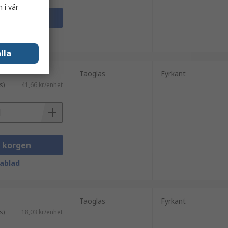
 i vår
i korgen
ablad
lla
Taoglas
Fyrkant
s)
41,66 kr/enhet
i korgen
ablad
Taoglas
Fyrkant
s)
18,03 kr/enhet