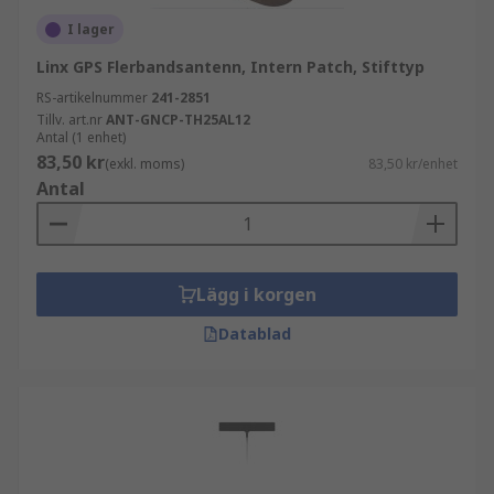
I lager
Linx GPS Flerbandsantenn, Intern Patch, Stifttyp
RS-artikelnummer
241-2851
Tillv. art.nr
ANT-GNCP-TH25AL12
Antal (1 enhet)
83,50 kr
(exkl. moms)
83,50 kr/enhet
Antal
Lägg i korgen
Datablad