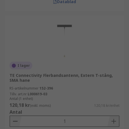
Datablad
I lager
TE Connectivity Flerbandsantenn, Extern T-stång,
SMA hane
RS-artikelnummer
152-396
Tillv. art.nr
L000619-03
Antal (1 enhet)
120,18 kr
(exkl. moms)
120,18 kr/enhet
Antal