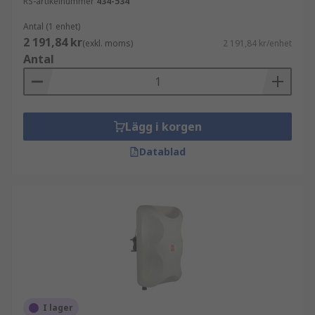
RS-artikelnummer
434-534
Antal (1 enhet)
2 191,84 kr
(exkl. moms)
2 191,84 kr/enhet
Antal
Lägg i korgen
Datablad
I lager