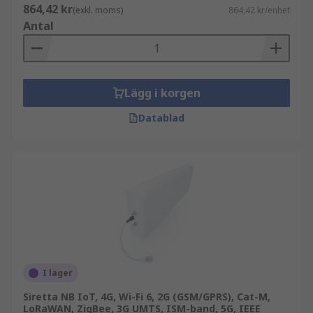
864,42 kr
(exkl. moms)
864,42 kr/enhet
Antal
Lägg i korgen
Datablad
I lager
Siretta NB IoT, 4G, Wi-Fi 6, 2G (GSM/GPRS), Cat-M,
LoRaWAN, ZigBee, 3G UMTS, ISM-band, 5G, IEEE