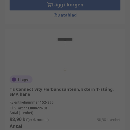
Lägg i korgen
Datablad
I lager
TE Connectivity Flerbandsantenn, Extern T-stång,
SMA hane
RS-artikelnummer
152-395
Tillv. art.nr
L000619-01
Antal (1 enhet)
98,90 kr
(exkl. moms)
98,90 kr/enhet
Antal