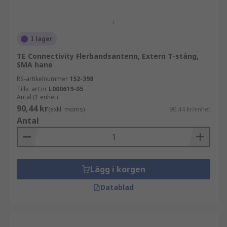
I lager
TE Connectivity Flerbandsantenn, Extern T-stång,
SMA hane
RS-artikelnummer
152-398
Tillv. art.nr
L000619-05
Antal (1 enhet)
90,44 kr
(exkl. moms)
90,44 kr/enhet
Antal
Lägg i korgen
Datablad