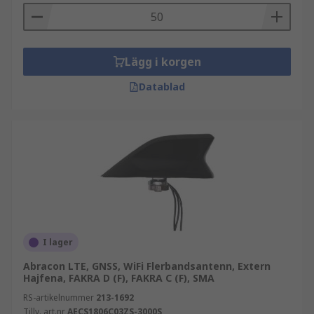
Lägg i korgen
Datablad
I lager
Abracon LTE, GNSS, WiFi Flerbandsantenn, Extern
Hajfena, FAKRA D (F), FAKRA C (F), SMA
RS-artikelnummer
213-1692
Tillv. art.nr
AECS1806C03ZS-3000S