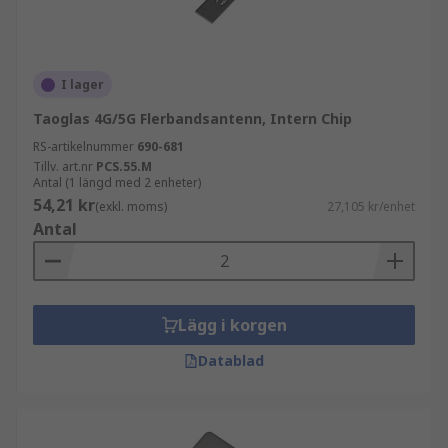
I lager
Taoglas 4G/5G Flerbandsantenn, Intern Chip
RS-artikelnummer
690-681
Tillv. art.nr
PCS.55.M
Antal (1 längd med 2 enheter)
54,21 kr
(exkl. moms)
27,105 kr/enhet
Antal
Lägg i korgen
Datablad