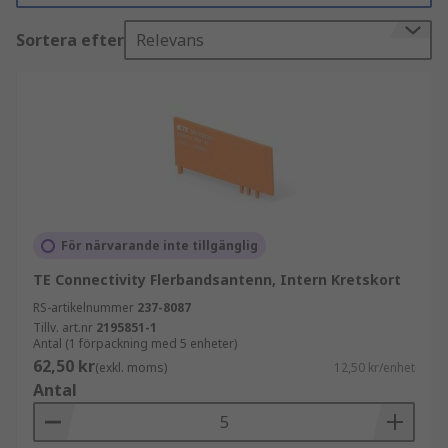
Sortera efter
Relevans
Flerbandantenner är utformade för att fungera
på flera band, till exempel både på VHF högband
och UHF. De används också för mobil-, 4G-, 3G-,
2G- och Wi-Fi-frekvenser och är lämpliga för alla
tillämpningar där det finns en enhet ansluten till
internet eller ett
nätverk
. Flerbandantenner
möjliggör elektronisk val av olika grupper av
deras driftsfrekvenser.
För närvarande inte tillgänglig
Typer av flerbandantenner
TE Connectivity Flerbandsantenn, Intern Kretskort
Det finns många typer av flerbandantenner
RS-artikelnummer
237-8087
Tillv. art.nr
2195851-1
tillgängliga:
Antal (1 förpackning med 5 enheter)
62,50 kr
(exkl. moms)
12,50 kr/enhet
Utomhusantenner är vattentäta, UV-
Antal
beständiga och rundstrålande.
Dipolantenner har två identiska ledande