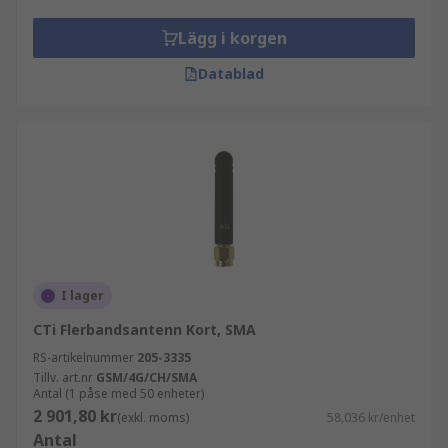
element som metalltrådar eller stavar för
att möjliggöra frekvensresonans.
Lägg i korgen
Riktantenner tar emot eller sänder en
Datablad
signal i specifika riktningar.
Loopantenner har en spole av tråd eller
slingrör för att ta emot en balanserad signal
eller belastning.
I lager
CTi Flerbandsantenn Kort, SMA
RS-artikelnummer
205-3335
Tillv. art.nr
GSM/4G/CH/SMA
Antal (1 påse med 50 enheter)
2 901,80 kr
(exkl. moms)
58,036 kr/enhet
Antal