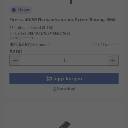
I lager
Siretta 4G/5G Flerbandsantenn, Extern Batong, SMA
RS-artikelnummer
645-103
Tillv. art.nr
DELTA52/X/SMAM/S/S/32
Antal (1 enhet)
401,63 kr
(exkl. moms)
401,63 kr/enhet
Antal
Lägg i korgen
Datablad