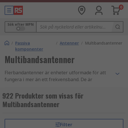
0
Sök efter MPN
/
Passiva
/
Antenner
/
Multibandsantenner
komponenter
Multibandsantenner
Flerbandantenner är enheter utformade för att
fungera i mer än ett frekvensband. De är
designade för att ha en del aktiv för ett specifikt
frekvensband och en annan del aktiv för ett
922 Produkter som visas för
alternativt frekvensband. Flerbandantenner är
Multibandsantenner
större i storlek än enkelbandantenner för att
rymma de olika banden som finns på antennen.
Filter
Vad används flerbandantenner till?