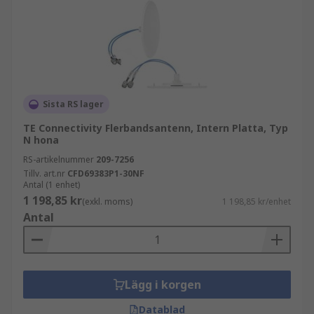
Sista RS lager
TE Connectivity Flerbandsantenn, Intern Platta, Typ
N hona
RS-artikelnummer
209-7256
Tillv. art.nr
CFD69383P1-30NF
Antal (1 enhet)
1 198,85 kr
(exkl. moms)
1 198,85 kr/enhet
Antal
Lägg i korgen
Datablad