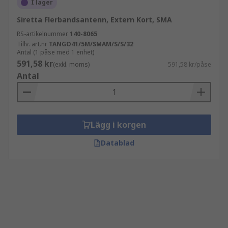
I lager
Siretta Flerbandsantenn, Extern Kort, SMA
RS-artikelnummer
140-8065
Tillv. art.nr
TANGO41/5M/SMAM/S/S/32
Antal (1 påse med 1 enhet)
591,58 kr
(exkl. moms)
591,58 kr/påse
Antal
Lägg i korgen
Datablad