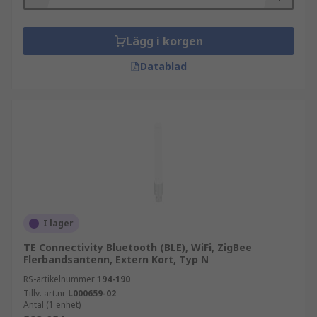
Lägg i korgen
Datablad
I lager
TE Connectivity Bluetooth (BLE), WiFi, ZigBee
Flerbandsantenn, Extern Kort, Typ N
RS-artikelnummer
194-190
Tillv. art.nr
L000659-02
Antal (1 enhet)