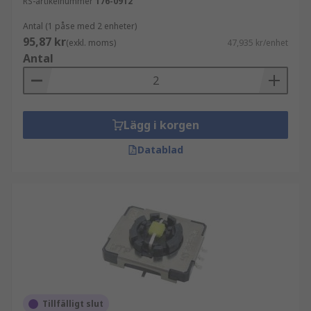
RS-artikelnummer
176-0912
Antal (1 påse med 2 enheter)
95,87 kr
(exkl. moms)
47,935 kr/enhet
Antal
Lägg i korgen
Datablad
Tillfälligt slut