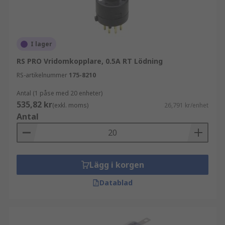
Instrumentpaneler i bilar - för att välja
olika funktioner som luftkonditionering
eller justerbara fläktar
I lager
För att justera hastigheten på
RS PRO Vridomkopplare, 0.5A RT Lödning
transportband
RS-artikelnummer
175-8210
För att styra diagnostisk utrustning
Antal (1 påse med 20 enheter)
535,82 kr
(exkl. moms)
26,791 kr/enhet
Antal
Lägg i korgen
Datablad