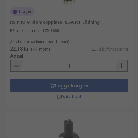
Rotationskamomkopplare
I lager
Miniatyrrotationsomkopplare
RS PRO Vridomkopplare, 0.5A RT Lödning
PCB-monterade rotationsomkopplare
RS-artikelnummer
175-8668
Rotations-DIP-omkopplare
Antal (1 förpackning med 1 enhet)
22,18 kr
Användningsområden
(exkl. moms)
22,18 kr/förpackning
Antal
Fläktar med variabel hastighet
Rotationsljusbrytare
Dimmerbrytare
Lägg i korgen
Kontrollpaneler i flygplan
Datablad
Professionella ljudsplittrar och -omvandlare
- för att växla mellan olika högtalare eller
kanaler
Voltmetrar och liknande mätutrustning - för
att välja olika mätområden