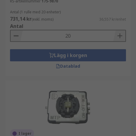
RS-artikelnummer
175-9870
Antal (1 rulle med 20 enheter)
731,14 kr
(exkl. moms)
36,557 kr/enhet
Antal
Lägg i korgen
Datablad
I lager