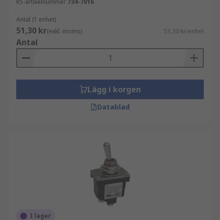
RS-artikelnummer
734-7016
Antal (1 enhet)
51,30 kr
(exkl. moms)
51,30 kr/enhet
Antal
Lägg i korgen
Datablad
I lager