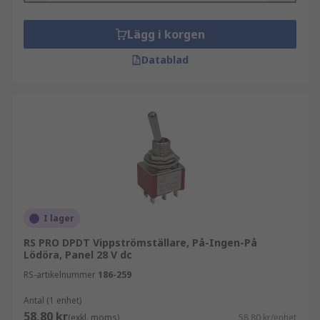
Lägg i korgen
Datablad
I lager
RS PRO DPDT Vippströmställare, På-Ingen-På
Lödöra, Panel 28 V dc
RS-artikelnummer
186-259
Antal (1 enhet)
58,80 kr
(exkl. moms)
58,80 kr/enhet