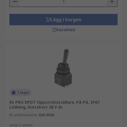
Lägg i korgen
Datablad
I lager
RS PRO DPDT Vippströmställare, På-På, IP67
Lödning, Kretskort 28 V dc
RS-artikelnummer
820-0508
Antal (1 enhet)