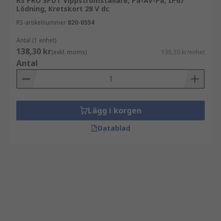
RS PRO SPDT Vippströmställare, På-Av-På, IP67
Lödning, Kretskort 28 V dc
RS-artikelnummer
820-0554
Antal (1 enhet)
138,30 kr
(exkl. moms)
138,30 kr/enhet
Antal
Lägg i korgen
Datablad