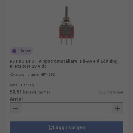
luftfartTelekommunikationRobotikKraftdistributi
on
I lager
RS PRO DPDT Vippströmställare, På-Av-På Lödning,
Kretskort 28 V dc
RS-artikelnummer
401-692
Antal (1 enhet)
50,51 kr
(exkl. moms)
50,51 kr/enhet
Antal
Lägg i korgen