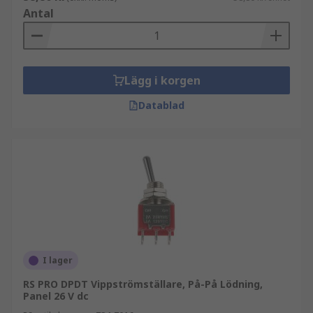
Antal
Lägg i korgen
Datablad
I lager
RS PRO DPDT Vippströmställare, På-På Lödning,
Panel 26 V dc