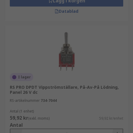
Lägg i korgen
Datablad
I lager
RS PRO DPDT Vippströmställare, På-Av-På Lödning,
Panel 26 V dc
RS-artikelnummer
734-7044
Antal (1 enhet)
59,92 kr
(exkl. moms)
59,92 kr/enhet
Antal