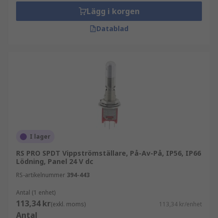
Lägg i korgen
Datablad
I lager
RS PRO SPDT Vippströmställare, På-Av-På, IP56, IP66
Lödning, Panel 24 V dc
RS-artikelnummer
394-443
Antal (1 enhet)
113,34 kr
(exkl. moms)
113,34 kr/enhet
Antal