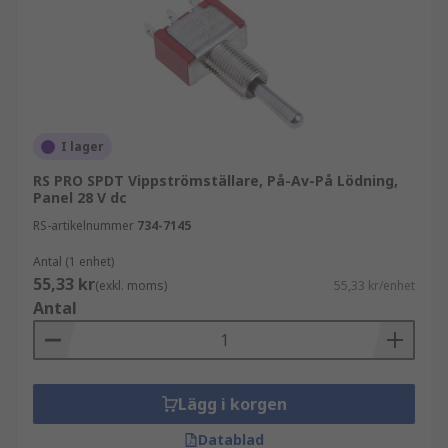
I lager
RS PRO SPDT Vippströmställare, På-Av-På Lödning,
Panel 28 V dc
RS-artikelnummer
734-7145
Antal (1 enhet)
55,33 kr
(exkl. moms)
55,33 kr/enhet
Antal
Lägg i korgen
Datablad