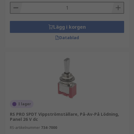
Lägg i korgen
Datablad
I lager
RS PRO SPDT Vippströmställare, På-Av-På Lödning,
Panel 26 V dc
RS-artikelnummer
734-7000