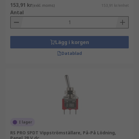
153,91 kr
(exkl. moms)
153,91 kr/enhet
Antal
Lägg i korgen
Datablad
I lager
RS PRO SPDT Vippströmställare, På-På Lödning,
Panel 28 V dc