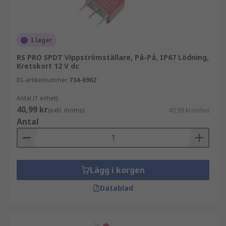
I lager
RS PRO SPDT Vippströmställare, På-På, IP67 Lödning,
Kretskort 12 V dc
RS-artikelnummer
734-6962
Antal (1 enhet)
40,99 kr
(exkl. moms)
40,99 kr/enhet
Antal
Lägg i korgen
Datablad