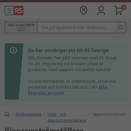
0
Sök efter MPN
Du har omdirigerats till RS Sverige
Elfa-Distrelec har gått samman med RS Group
för att erbjuda dig ett bredare utbud av
produkter, lokal support och bättre tjänster.
Du kan fortfarande se orderhistorik, returnera
produkter och hantera fakturor i ditt
Elfa-
Distrelec account
/
Omkopplare
/
Vipp- och
/
Vipparmströmställa
skjutströmställare
Vipparmströmställare