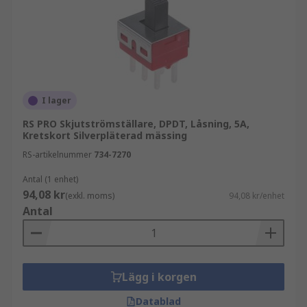
I lager
RS PRO Skjutströmställare, DPDT, Låsning, 5A,
Kretskort Silverpläterad mässing
RS-artikelnummer
734-7270
Antal (1 enhet)
94,08 kr
(exkl. moms)
94,08 kr/enhet
Antal
Lägg i korgen
Datablad