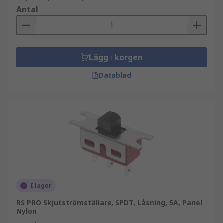
Antal
Lägg i korgen
Datablad
I lager
RS PRO Skjutströmställare, SPDT, Låsning, 5A, Panel
Nylon