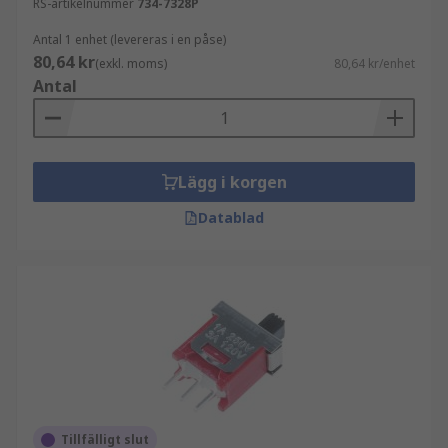
RS-artikelnummer
734-7328P
Antal 1 enhet (levereras i en påse)
80,64 kr
(exkl. moms)
80,64 kr/enhet
Antal
Lägg i korgen
Datablad
Tillfälligt slut