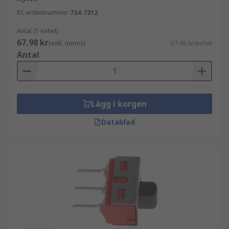
RS-artikelnummer
734-7312
Antal (1 enhet)
67,98 kr
(exkl. moms)
67,98 kr/enhet
Antal
Lägg i korgen
Datablad