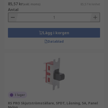
85,57 kr
(exkl. moms)
85,57 kr/enhet
Antal
Lägg i korgen
Datablad
I lager
RS PRO Skjutströmställare, SPDT, Låsning, 5A, Panel
Nylon