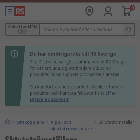
0
Sök efter MPN
Du har omdirigerats till RS Sverige
Elfa-Distrelec har gått samman med RS Group
för att erbjuda dig ett bredare utbud av
produkter, lokal support och bättre tjänster.
Du kan fortfarande se orderhistorik, returnera
produkter och hantera fakturor i ditt
Elfa-
Distrelec account
/
Omkopplare
/
Vipp- och
/
Skjutströmställare
skjutströmställare
Skjutströmställare