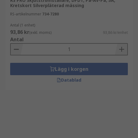
RS PRO Skjutströmställare, DPDT, På-Av-På, 5A,
Kretskort Silverpläterad mässing
RS-artikelnummer
734-7280
Antal (1 enhet)
93,86 kr
(exkl. moms)
93,86 kr/enhet
Antal
Lägg i korgen
Datablad