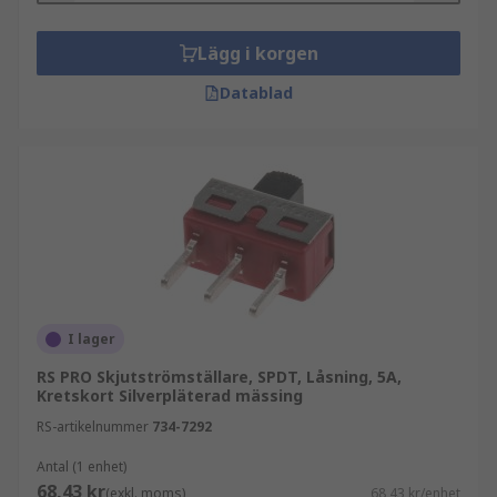
Lägg i korgen
Datablad
I lager
RS PRO Skjutströmställare, SPDT, Låsning, 5A,
Kretskort Silverpläterad mässing
RS-artikelnummer
734-7292
Antal (1 enhet)
68,43 kr
(exkl. moms)
68,43 kr/enhet