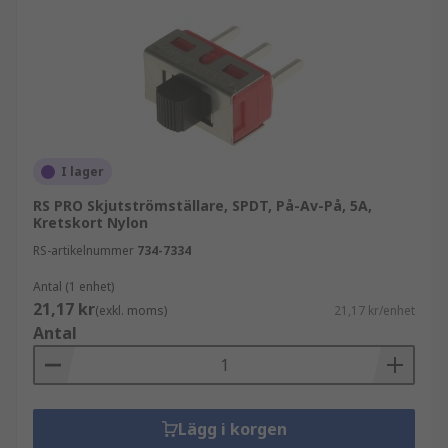
genomgående hål, panelmontering eller direkt
på kretskort finns det en monteringslösning som
passar din applikation. Skjutströmbrytare kan
komma som snäppkomponenter för enkel
montering eller med skruvhålsalternativ när
ytterligare stabilitet föredras.
I lager
RS PRO Skjutströmställare, SPDT, På-Av-På, 5A,
Kretskort Nylon
RS-artikelnummer
734-7334
Antal (1 enhet)
21,17 kr
(exkl. moms)
21,17 kr/enhet
Antal
Lägg i korgen