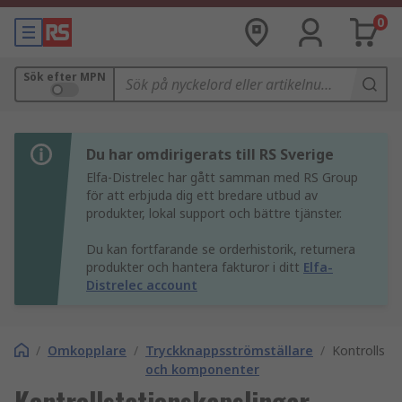
0
Sök efter MPN
Du har omdirigerats till RS Sverige
Elfa-Distrelec har gått samman med RS Group
för att erbjuda dig ett bredare utbud av
produkter, lokal support och bättre tjänster.
Du kan fortfarande se orderhistorik, returnera
produkter och hantera fakturor i ditt
Elfa-
Distrelec account
/
Omkopplare
/
Tryckknappsströmställare
/
Kontrollsta
och komponenter
Kontrollstationskapslingar