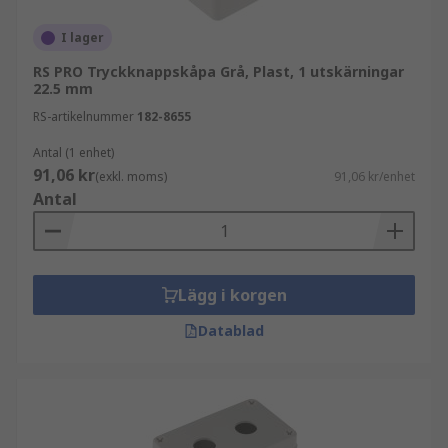
kontrollstationshölje?
I lager
Höljen erbjuder skydd för tryckknappar och
RS PRO Tryckknappskåpa Grå, Plast, 1 utskärningar
kontrollstationer mot kemisk korrosion, fett, olja
22.5 mm
och andra skadliga ämnen, och kan användas för
RS-artikelnummer
182-8655
en mängd olika applikationer inklusive:
Antal (1 enhet)
Elteknik
91,06 kr
(exkl. moms)
91,06 kr/enhet
Antal
Automation
Biltvättar
Livsmedels- och dryckesindustrin
Lägg i korgen
Kemisk industri
Datablad
Lager och fabriker
Egenskaper och fördelar
Brett driftstemperaturområde