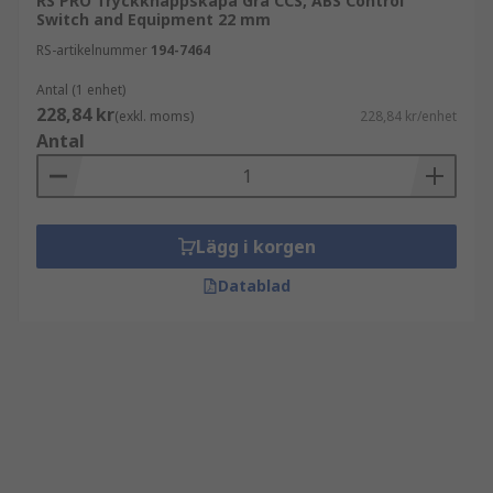
RS PRO Tryckknappskåpa Grå CCS, ABS Control
Switch and Equipment 22 mm
RS-artikelnummer
194-7464
Antal (1 enhet)
228,84 kr
(exkl. moms)
228,84 kr/enhet
Antal
Lägg i korgen
Datablad