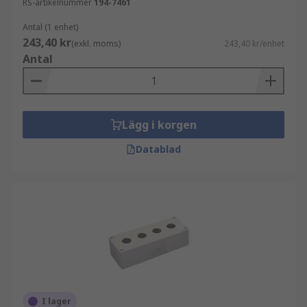
RS-artikelnummer
194-7461
Antal (1 enhet)
243,40 kr
(exkl. moms)
243,40 kr/enhet
Antal
Lägg i korgen
Datablad
I lager