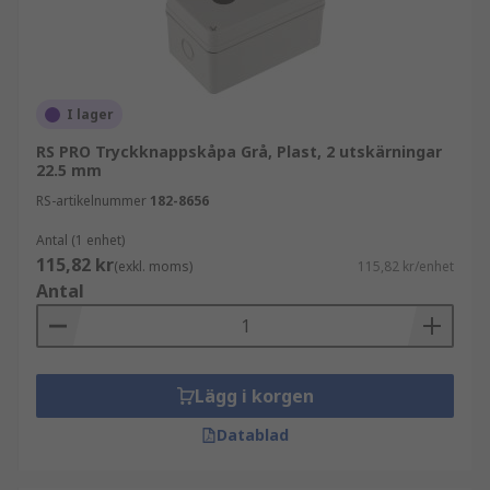
Lämplig för olika funktioner som nödstopp
eller start/stopp-knapp
Förbättrar hållbarheten för tryckknappar
och kontrollstationer
I lager
RS PRO Tryckknappskåpa Grå, Plast, 2 utskärningar
22.5 mm
RS-artikelnummer
182-8656
Antal (1 enhet)
115,82 kr
(exkl. moms)
115,82 kr/enhet
Antal
Lägg i korgen
Datablad