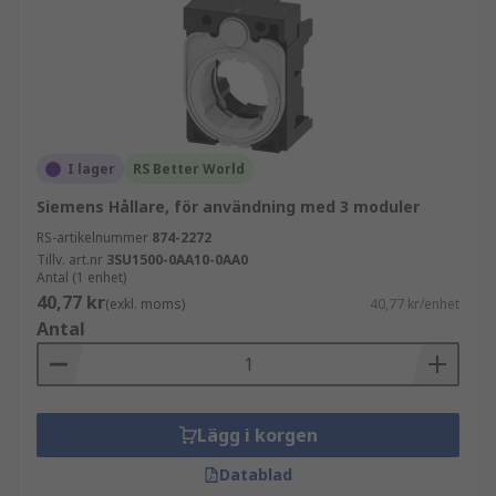
I lager
RS Better World
Siemens Hållare, för användning med 3 moduler
RS-artikelnummer
874-2272
Tillv. art.nr
3SU1500-0AA10-0AA0
Antal (1 enhet)
40,77 kr
(exkl. moms)
40,77 kr/enhet
Antal
Lägg i korgen
Datablad