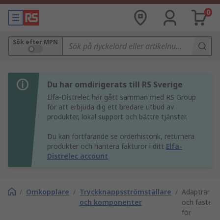
0
Sök efter MPN
Du har omdirigerats till RS Sverige
Elfa-Distrelec har gått samman med RS Group
för att erbjuda dig ett bredare utbud av
produkter, lokal support och bättre tjänster.
Du kan fortfarande se orderhistorik, returnera
produkter och hantera fakturor i ditt
Elfa-
Distrelec account
/
Omkopplare
/
Tryckknappsströmställare
/
Adaptrar
och komponenter
och fästen
för