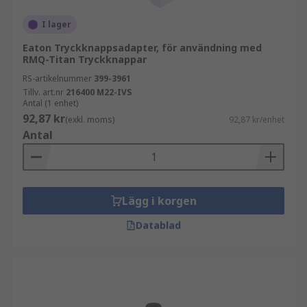
I lager
Eaton Tryckknappsadapter, för användning med
RMQ-Titan Tryckknappar
RS-artikelnummer
399-3961
Tillv. art.nr
216400 M22-IVS
Antal (1 enhet)
92,87 kr
(exkl. moms)
92,87 kr/enhet
Antal
Lägg i korgen
Datablad