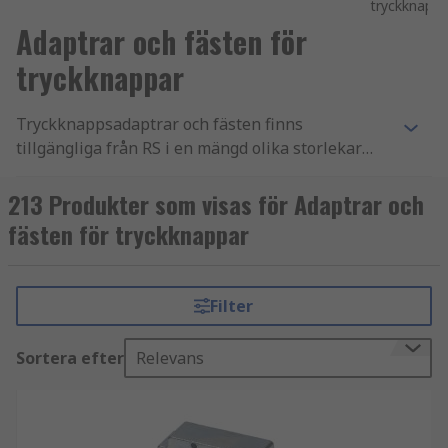
tryckknappa
Adaptrar och fästen för
tryckknappar
Tryckknappsadaptrar och fästen finns
tillgängliga från RS i en mängd olika storlekar
och färger från ledande tillverkare som ABB,
Eaton, Schneider och Siemens. De består av
213 Produkter som visas för Adaptrar och
antirotationsringar, tryckknappsadaptrar och
fästen för tryckknappar
monteringskomponenter.
Filter
Sortera efter
Relevans