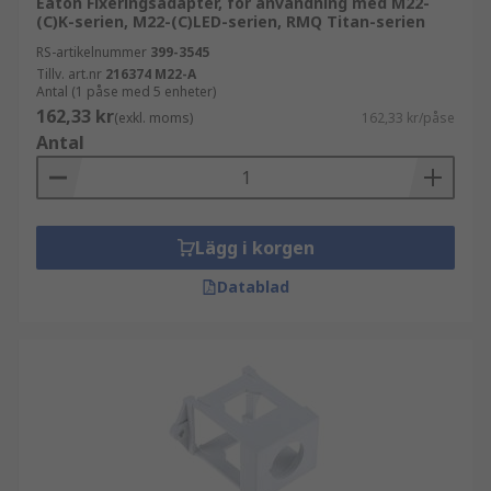
Eaton Fixeringsadapter, för användning med M22-
(C)K-serien, M22-(C)LED-serien, RMQ Titan-serien
RS-artikelnummer
399-3545
Tillv. art.nr
216374 M22-A
Antal (1 påse med 5 enheter)
162,33 kr
(exkl. moms)
162,33 kr/påse
Antal
Lägg i korgen
Datablad