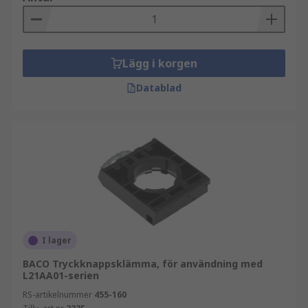
Lägg i korgen
Datablad
I lager
BACO Tryckknappsklämma, för användning med
L21AA01-serien
RS-artikelnummer
455-160