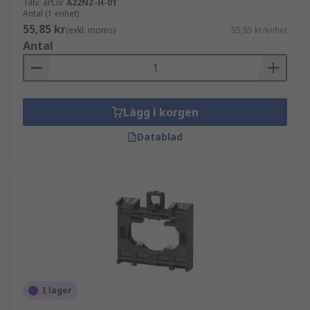
Tillv. art.nr
A22NZ-H-01
Antal (1 enhet)
55,85 kr
(exkl. moms)
55,85 kr/enhet
Antal
Lägg i korgen
Datablad
I lager