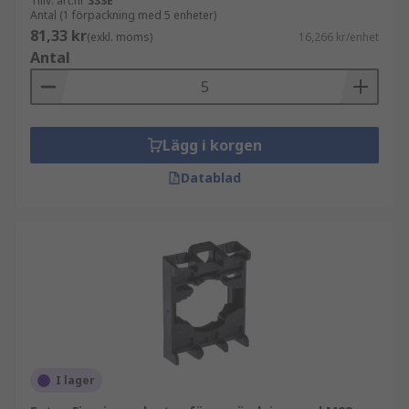
Tillv. art.nr
333E
Antal (1 förpackning med 5 enheter)
81,33 kr
(exkl. moms)
16,266 kr/enhet
Antal
Lägg i korgen
Datablad
I lager