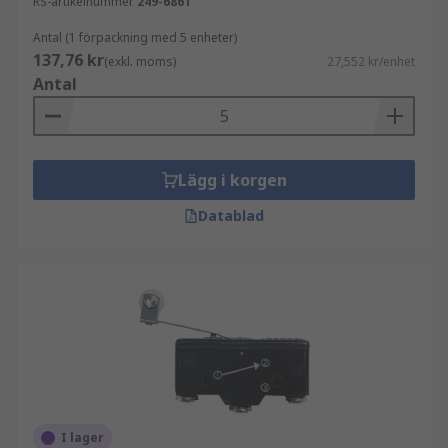
RS-artikelnummer
249-6861
Antal (1 förpackning med 5 enheter)
137,76 kr
(exkl. moms)
27,552 kr/enhet
Antal
Lägg i korgen
Datablad
I lager