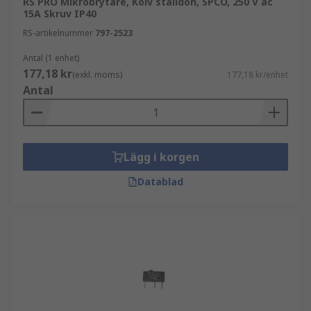
RS PRO Mikrobrytare, Kolv ställdon, SPCO, 250 V ac
15A Skruv IP40
RS-artikelnummer
797-2523
Antal (1 enhet)
177,18 kr
(exkl. moms)
177,18 kr/enhet
Antal
Lägg i korgen
Datablad