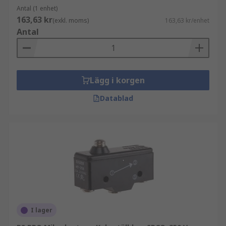
Dessa enheter används i stor utsträckning inom
Antal (1 enhet)
industrin, ofta i styrkretsar.
163,63 kr
(exkl. moms)
163,63 kr/enhet
Antal
Lägg i korgen
Datablad
I lager