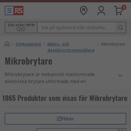
0
Sök efter MPN
/
Omkopplare
/
Mikro- och
/
Mikrobrytare
detektorströmställare
Mikrobrytare
Mikrobrytare är mekaniskt manövrerade
elektriska brytare utformade med en
manöveranordning och terminaler som kallas
gemensam, normalt öppen och normalt stängd.
1865 Produkter som visas för Mikrobrytare
En mikrobrytare kallas även för snabbbrytare, de
fungerar genom att använda en fjäderbelastad
spak för att öppna och stänga en uppsättning
Filter
interna kontakter inuti enheten.