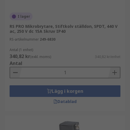
I lager
RS PRO Mikrobrytare, Stiftkolv ställdon, SPDT, 440 V
ac, 250 V dc 15A Skruv IP40
RS-artikelnummer
249-6830
Antal (1 enhet)
340,82 kr
(exkl. moms)
340,82 kr/enhet
Antal
Lägg i korgen
Datablad