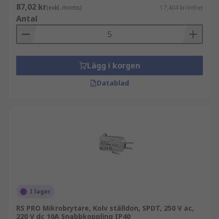
87,02 kr
(exkl. moms)
17,404 kr/enhet
Antal
Lägg i korgen
Datablad
I lager
RS PRO Mikrobrytare, Kolv ställdon, SPDT, 250 V ac,
220 V dc 10A Snabbkoppling IP40