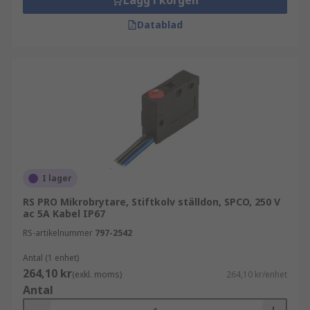
Lägg i korgen
Datablad
I lager
RS PRO Mikrobrytare, Stiftkolv ställdon, SPCO, 250 V
ac 5A Kabel IP67
RS-artikelnummer
797-2542
Antal (1 enhet)
264,10 kr
(exkl. moms)
264,10 kr/enhet
Antal