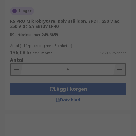
I lager
RS PRO Mikrobrytare, Kolv ställdon, SPDT, 250 V ac,
250 V dc 5A Skruv IP40
RS-artikelnummer
249-6859
Antal (1 förpackning med 5 enheter)
136,08 kr
(exkl. moms)
27,216 kr/enhet
Antal
Lägg i korgen
Datablad