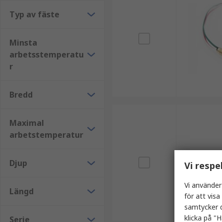
Typ av fäste
Minsta
arbetsstemperatu
r
Bredd
Maximal
arbetstemperatur
Djup
Vi respe
Vi använder
Längd
för att vis
samtycker d
klicka på "H
Serie