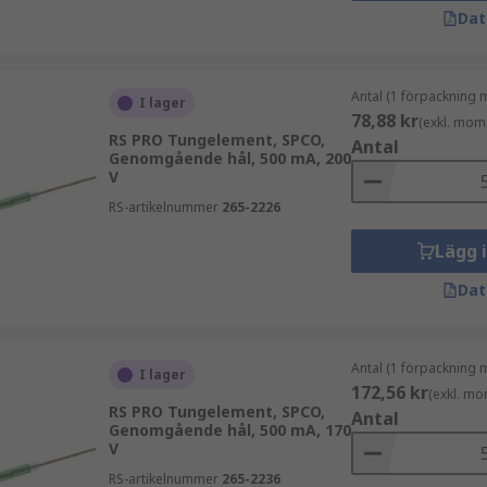
Dat
Antal (1 förpackning 
I lager
78,88 kr
(exkl. mom
RS PRO Tungelement, SPCO,
Antal
Genomgående hål, 500 mA, 200
V
RS-artikelnummer
265-2226
Lägg 
Dat
Antal (1 förpackning 
I lager
172,56 kr
(exkl. mo
RS PRO Tungelement, SPCO,
Antal
Genomgående hål, 500 mA, 170
V
RS-artikelnummer
265-2236