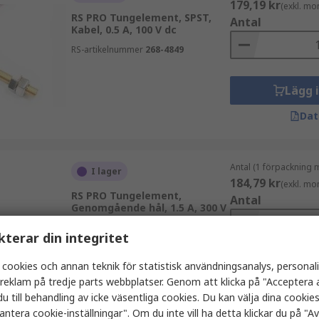
179,19 kr
(exkl. mo
RS PRO Tungelement, SPST,
Antal
Kabel, 0.5 A, 100 V dc
RS-artikelnummer
268-4849
Lägg 
Dat
Antal (1 förpackning 
I lager
184,79 kr
(exkl. mo
RS PRO Tungelement,
Antal
Genomgående hål, 1.5 A, 300 V
RS-artikelnummer
265-2275
kterar din integritet
 cookies och annan teknik för statistisk användningsanalys, personal
Lägg 
a reklam på tredje parts webbplatser. Genom att klicka på "Acceptera a
Dat
u till behandling av icke väsentliga cookies. Du kan välja dina cooki
antera cookie-inställningar". Om du inte vill ha detta klickar du på "Avv