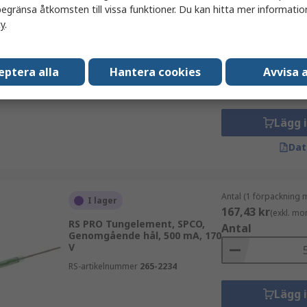
egränsa åtkomsten till vissa funktioner. Du kan hitta mer information
cy
.
Antal (1 förpackning 
I lager
195,16 kr
(exkl. mo
RS PRO Tungelement, SPCO,
Antal
Genomgående hål, 1.5 A, 300 V
eptera alla
Hantera cookies
Avvisa a
RS-artikelnummer
265-2279
Lägg 
Dat
Antal (1 förpackning 
I lager
167,43 kr
(exkl. mo
RS PRO Tungelement, SPCO,
Antal
Genomgående hål, 500 mA, 170
V
RS-artikelnummer
265-2234
Lägg 