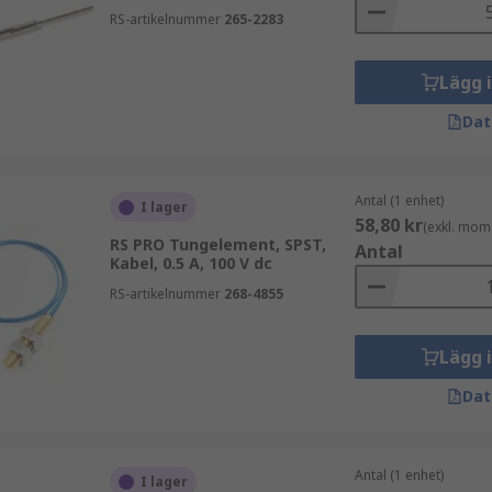
RS-artikelnummer
265-2283
Lägg 
Dat
Antal (1 enhet)
I lager
58,80 kr
(exkl. mom
RS PRO Tungelement, SPST,
Antal
Kabel, 0.5 A, 100 V dc
RS-artikelnummer
268-4855
Lägg 
Dat
Antal (1 enhet)
I lager