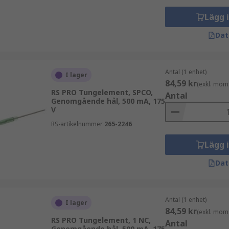
Lägg 
Dat
Antal (1 enhet)
I lager
84,59 kr
(exkl. mom
RS PRO Tungelement, SPCO,
Antal
Genomgående hål, 500 mA, 175
V
RS-artikelnummer
265-2246
Lägg 
Dat
Antal (1 enhet)
I lager
84,59 kr
(exkl. mom
RS PRO Tungelement, 1 NC,
Antal
Genomgående hål, 500 mA, 175