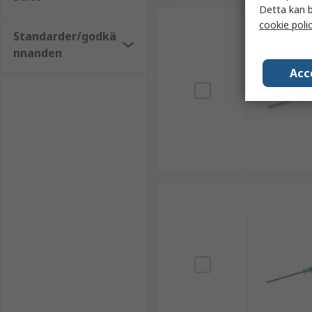
Detta kan b
cookie poli
Standarder/godkä
nnanden
Acc