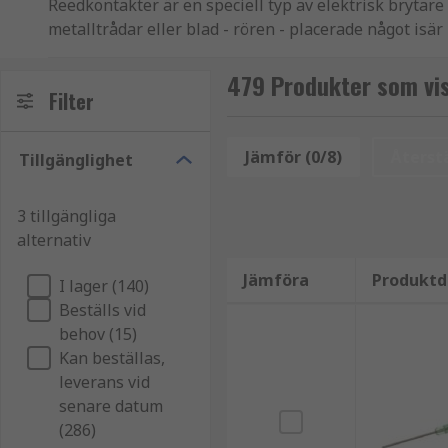
Reedkontakter är en speciell typ av elektrisk brytar
metalltrådar eller blad - rören - placerade något is
noteras att växlingstypen har tre rör istället för två
479 Produkter som vi
Filter
Jämför (0/8)
Återstä
Tillgänglighet
3 tillgängliga
alternativ
Jämföra
Produktd
I lager (140)
Beställs vid
behov (15)
Kan beställas,
leverans vid
senare datum
(286)