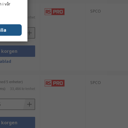
 i vår
med 5 enheter)
SPCO
ms)
39,032 kr/enhet
lla
i korgen
ablad
med 5 enheter)
SPCO
ms)
33,486 kr/enhet
i korgen