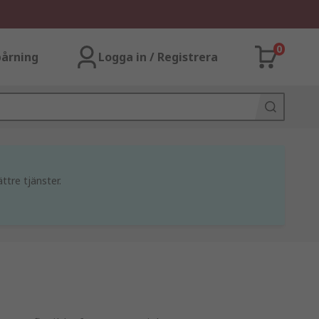
0
årning
Logga in / Registrera
ttre tjänster.