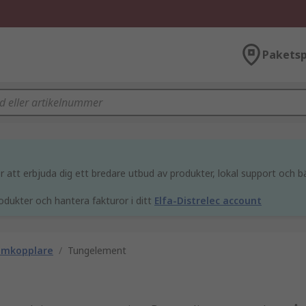
Paketsp
att erbjuda dig ett bredare utbud av produkter, lokal support och bä
odukter och hantera fakturor i ditt
Elfa-Distrelec account
-omkopplare
/
Tungelement