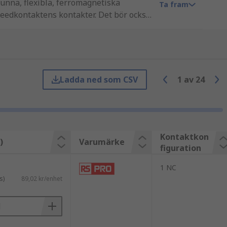
tunna, flexibla, ferromagnetiska
Ta fram
 reedkontaktens kontakter. Det bör också
.
Ladda ned som CSV
1
av
24
Kontaktkon
)
Varumärke
figuration
1 NC
s)
89,02 kr/enhet