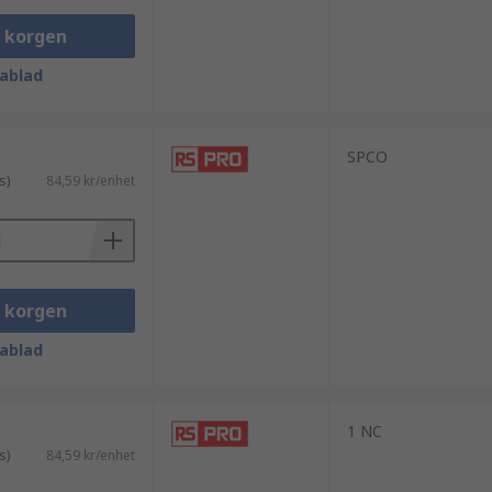
i korgen
ablad
SPCO
s)
84,59 kr/enhet
i korgen
ablad
1 NC
s)
84,59 kr/enhet