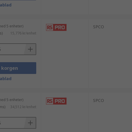
ablad
med 5 enheter)
SPCO
s)
15,776 kr/enhet
i korgen
ablad
med 5 enheter)
SPCO
ms)
34,512 kr/enhet