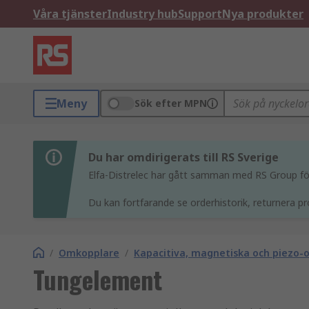
Våra tjänster
Industry hub
Support
Nya produkter
Meny
Sök efter MPN
Du har omdirigerats till RS Sverige
Elfa-Distrelec har gått samman med RS Group för 
Du kan fortfarande se orderhistorik, returnera pr
/
Omkopplare
/
Kapacitiva, magnetiska och piezo
Tungelement