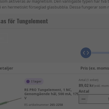
e som aktiveras av magnetism. Den vanligaste typen har två 
är i en hermetiskt förseglad glasbubbla. Dessa fungerar som
. Du kan hitta mer information i vår
guide om reedkontakter
sas för Tungelement
ll
etaljer
Pris (ex. moms
Antal (1 enhet)
I lager
89,02 kr
(exkl. mom
RS PRO Tungelement, 1 NC,
Antal
Genomgående hål, 500 mA, 175
V
RS-artikelnummer
265-2258