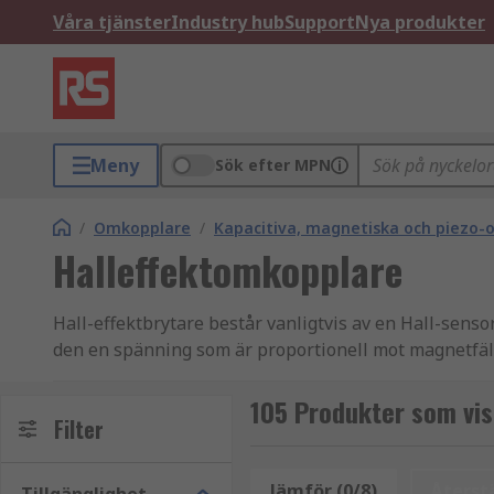
Våra tjänster
Industry hub
Support
Nya produkter
Meny
Sök efter MPN
/
Omkopplare
/
Kapacitiva, magnetiska och piezo
Halleffektomkopplare
Hall-effektbrytare består vanligtvis av en Hall-sens
den en spänning som är proportionell mot magnetfält
Funktionen hos en Hall-effektbrytare baseras på prin
105 Produkter som vis
producerar Hall-sensorn en baslinjespänning. När et
Filter
spänningsförändring kan användas för att slå på eller
baserat på detektering av magnetfält.
Jämför (0/8)
Återstä