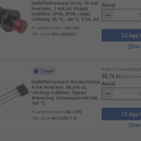
Halleffektsensor Otto, 10 mA
Antal
leverans, 1 mA ut, Knapp
ställdon, IP64, IP68, Linjär,
Lödning, 85 °C, -40 °C, 5.5V, 4.5
RS-artikelnummer
294-252
Tillv. art.nr
HPL-3322212
Lägg 
Dat
Antal (1 förpackning 
I lager
65,76 kr
(exkl. mom
Halleffektsensor DiodesZetex,
Antal
4 mA leverans, 60 mA ut,
Låsning ställdon, Öppen
dränering, Genomgående hål,
105 °C
RS-artikelnummer
246-7395
Lägg 
Tillv. art.nr
AH3762Q-P-B
Dat