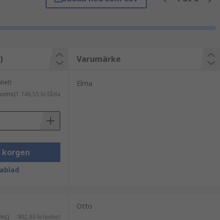
ökad tillförlitlighet och hållbarhet.
)
Varumärke
ör mekaniskt slitage.
het)
Elma
oner.
 moms)
1 746,55 kr/låda
i korgen
ablad
Otto
ms)
902,83 kr/enhet