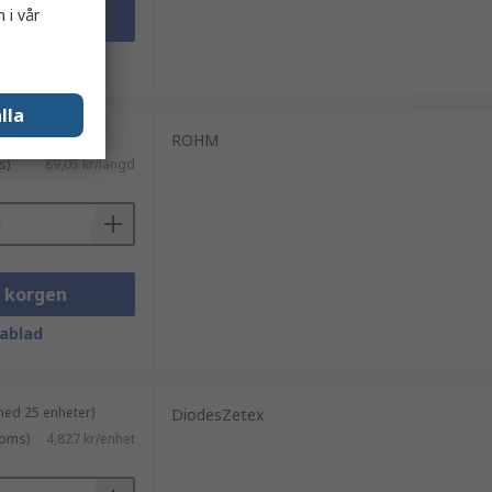
 i vår
i korgen
ablad
lla
 enheter)
ROHM
s)
89,05 kr/längd
i korgen
ablad
med 25 enheter)
DiodesZetex
moms)
4,827 kr/enhet