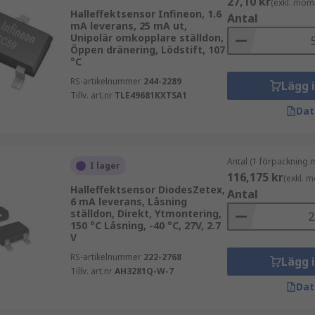
27,10 kr
(exkl. mom
Halleffektsensor Infineon, 1.6
Antal
mA leverans, 25 mA ut,
Unipolär omkopplare ställdon,
Öppen dränering, Lödstift, 107
°C
RS-artikelnummer
244-2289
Lägg 
Tillv. art.nr
TLE49681KXTSA1
Dat
Antal (1 förpackning 
I lager
116,175 kr
(exkl. 
Halleffektsensor DiodesZetex,
Antal
6 mA leverans, Låsning
ställdon, Direkt, Ytmontering,
150 °C Låsning, -40 °C, 27V, 2.7
V
RS-artikelnummer
222-2768
Lägg 
Tillv. art.nr
AH3281Q-W-7
Dat