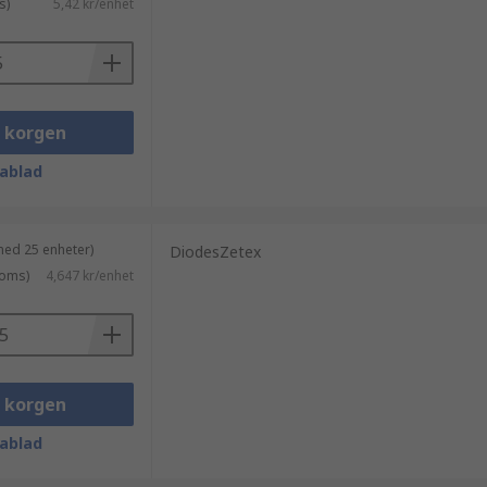
s)
5,42 kr/enhet
i korgen
ablad
med 25 enheter)
DiodesZetex
moms)
4,647 kr/enhet
i korgen
ablad