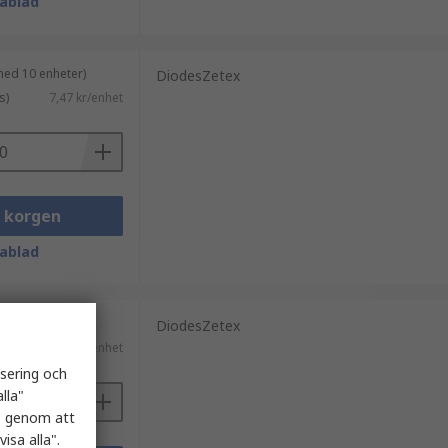
ablad
med 10 enheter)
DiodesZetex
s)
7,47 kr/enhet
i korgen
ablad
med 25 enheter)
DiodesZetex
ms)
3,539 kr/enhet
isering och
lla"
es genom att
isa alla".