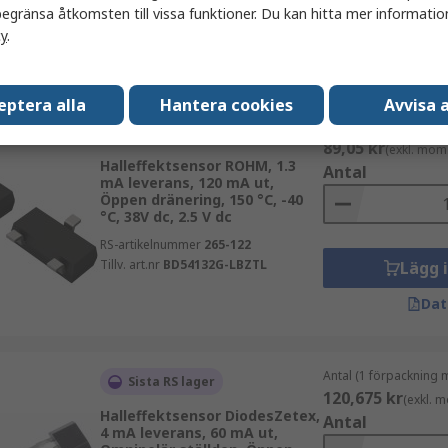
RS-artikelnummer
246-7401
egränsa åtkomsten till vissa funktioner. Du kan hitta mer information
Lägg 
Tillv. art.nr
AH3781-P-A
cy
.
Dat
eptera alla
Hantera cookies
Avvisa a
Antal (1 längd med 25
I lager
89,05 kr
(exkl. mom
Halleffektsensor ROHM, 1.3
Antal
mA leverans, 120 mA ut,
Öppen dränering, 150 °C, -40
°C, 38V dc, 2.5 V dc
RS-artikelnummer
265-122
Tillv. art.nr
BD54132G-LBZTL
Lägg 
Dat
Antal (1 förpackning 
Sista RS lager
120,675 kr
(exkl. 
Halleffektsensor DiodesZetex,
Antal
4 mA leverans, 60 mA ut,