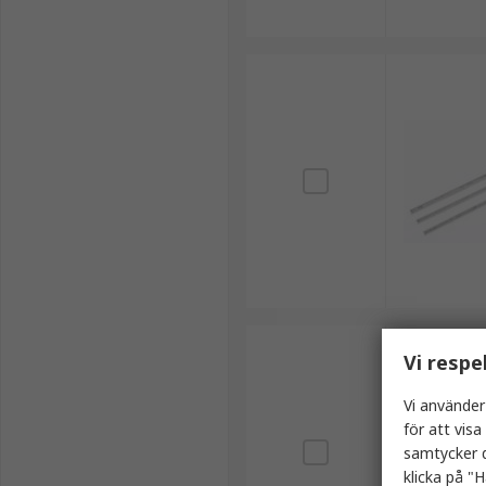
Vi respe
Vi använder
för att vis
samtycker d
klicka på "H