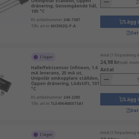
Omnipolär ställdon, Öppen
dränering, Genomgående hål,
105 °C
RS-artikelnummer
246-7387
Lägg 
Tillv. art.nr
AH3562Q-P-A
Dat
Antal (1 förpackning 
I lager
24,98 kr
(exkl. mom
Halleffektsensor Infineon, 1.6
Antal
mA leverans, 25 mA ut,
Unipolär omkopplare ställdon,
Öppen dränering, Lödstift, 107
°C
RS-artikelnummer
244-2285
Lägg 
Tillv. art.nr
TLE49646MXTSA1
Dat
Antal (1 förpackning 
I lager