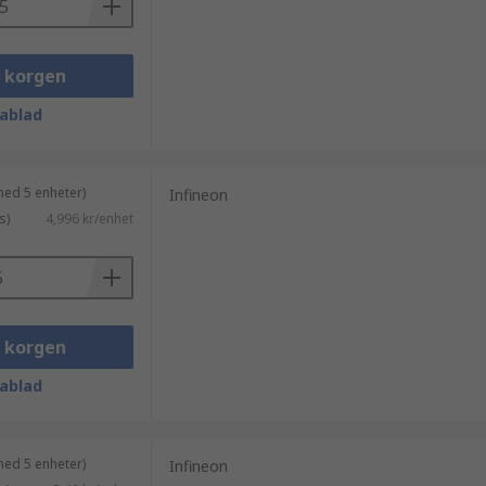
i korgen
ablad
med 5 enheter)
Infineon
s)
4,996 kr/enhet
i korgen
ablad
med 5 enheter)
Infineon