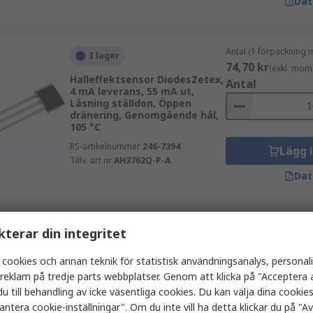
Dat
Antal (1 förpackning 
I lager
74,70 kr
(exkl. mom
Halleffektsensor DiodesZetex,
Antal
4 mA leverans, 55 mA ut,
Låsning ställdon, Öppen
dränering, Genomgående hål,
105 °C
RS-artikelnummer
246-7394
Lägg 
Tillv. art.nr
AH3762Q-P-A
Dat
Antal (1 förpackning 
Sista RS lager
kterar din integritet
88,475 kr
(exkl. mo
Halleffektsensor DiodesZetex,
Antal
 cookies och annan teknik för statistisk användningsanalys, personal
4 mA leverans, 60 mA ut,
a reklam på tredje parts webbplatser. Genom att klicka på "Acceptera a
Låsning ställdon, Öppen
dränering, Genomgående hål,
u till behandling av icke väsentliga cookies. Du kan välja dina cooki
105 °C
antera cookie-inställningar". Om du inte vill ha detta klickar du på "Avv