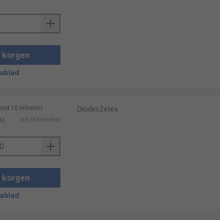
i korgen
ablad
med 10 enheter)
DiodesZetex
s)
6,576 kr/enhet
i korgen
ablad