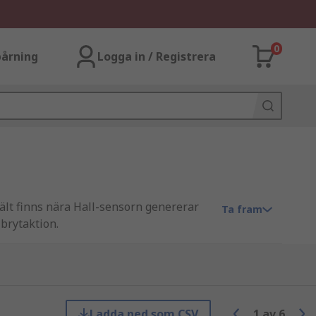
0
årning
Logga in / Registrera
fält finns nära Hall-sensorn genererar
Ta fram
brytaktion.
. När ett magnetfält är frånvarande
pänningsnivån. Denna
troller, som styr olika funktioner
Ladda ned som CSV
1
av
6