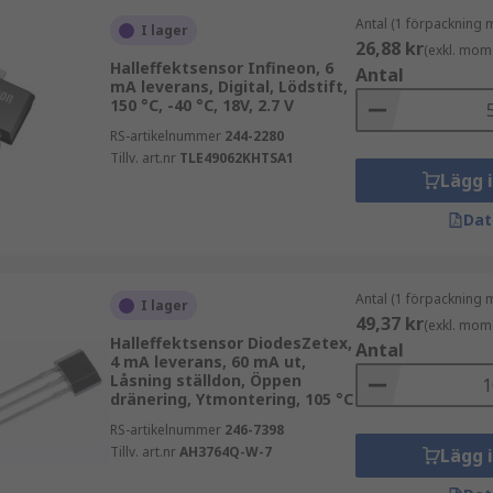
Antal (1 förpackning 
I lager
26,88 kr
(exkl. mom
Halleffektsensor Infineon, 6
Antal
mA leverans, Digital, Lödstift,
150 °C, -40 °C, 18V, 2.7 V
RS-artikelnummer
244-2280
Tillv. art.nr
TLE49062KHTSA1
Lägg 
Dat
Antal (1 förpackning 
I lager
49,37 kr
(exkl. mom
Halleffektsensor DiodesZetex,
Antal
4 mA leverans, 60 mA ut,
Låsning ställdon, Öppen
dränering, Ytmontering, 105 °C
RS-artikelnummer
246-7398
Tillv. art.nr
AH3764Q-W-7
Lägg 