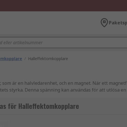
Paketsp
-omkopplare
/
Halleffektomkopplare
or, som är en halvledarenhet, och en magnet. När ett magnet
ets styrka. Denna spänning kan användas för att utlösa en 
cipen att magnetfältet påverkar strömflödet i Hall-sensorn
as för Halleffektomkopplare
t magnetfält appliceras orsakar det dock en förändring i s
 av en annan krets, såsom en transistor, relä eller mikrokon
ll