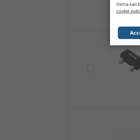
Detta kan b
cookie poli
Acc