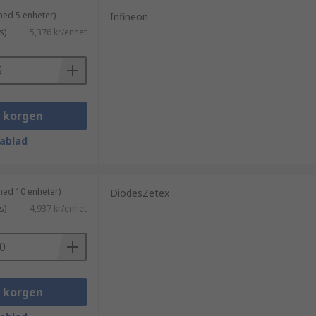
med 5 enheter)
Infineon
s)
5,376 kr/enhet
i korgen
ablad
med 10 enheter)
DiodesZetex
s)
4,937 kr/enhet
i korgen