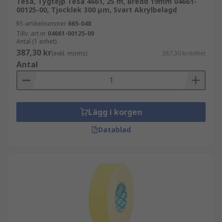
Tesa, Tygtejp Tesa 4661, 25 m, Bredd 19mm 04661-
00125-00, Tjocklek 300 μm, Svart Akrylbelagd
RS-artikelnummer
665-048
Tillv. art.nr
04661-00125-00
Antal (1 enhet)
387,30 kr
(exkl. moms)
387,30 kr/enhet
Antal
Lägg i korgen
Datablad