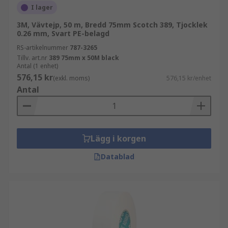
I lager
3M, Vävtejp, 50 m, Bredd 75mm Scotch 389, Tjocklek
0.26 mm, Svart PE-belagd
RS-artikelnummer
787-3265
Tillv. art.nr
389 75mm x 50M black
Antal (1 enhet)
576,15 kr
(exkl. moms)
576,15 kr/enhet
Antal
Lägg i korgen
Datablad