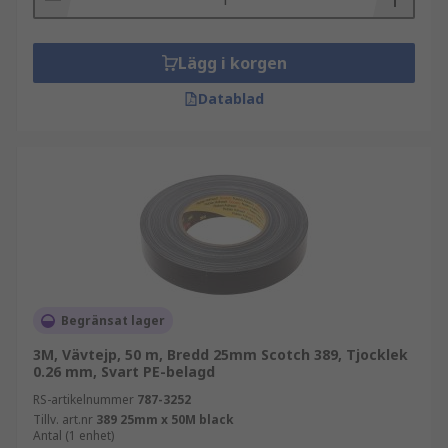
Lägg i korgen
Datablad
Begränsat lager
3M, Vävtejp, 50 m, Bredd 25mm Scotch 389, Tjocklek
0.26 mm, Svart PE-belagd
RS-artikelnummer
787-3252
Tillv. art.nr
389 25mm x 50M black
Antal (1 enhet)