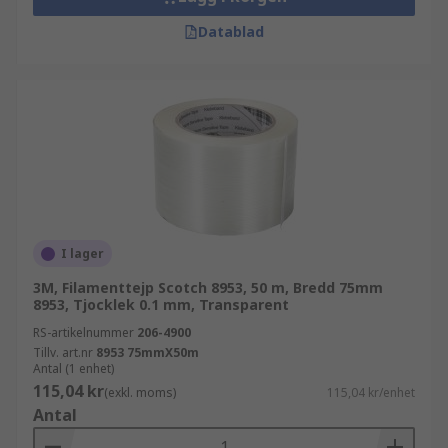
Datablad
I lager
3M, Filamenttejp Scotch 8953, 50 m, Bredd 75mm
8953, Tjocklek 0.1 mm, Transparent
RS-artikelnummer
206-4900
Tillv. art.nr
8953 75mmX50m
Antal (1 enhet)
115,04 kr
(exkl. moms)
115,04 kr/enhet
Antal