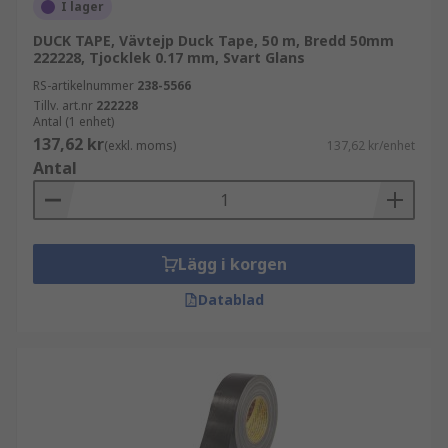
I lager
DUCK TAPE, Vävtejp Duck Tape, 50 m, Bredd 50mm
222228, Tjocklek 0.17 mm, Svart Glans
RS-artikelnummer
238-5566
Tillv. art.nr
222228
Antal (1 enhet)
137,62 kr
(exkl. moms)
137,62 kr/enhet
Antal
Lägg i korgen
Datablad