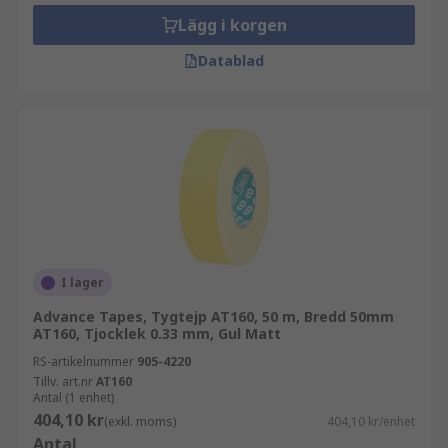
Lägg i korgen
Datablad
I lager
Advance Tapes, Tygtejp AT160, 50 m, Bredd 50mm
AT160, Tjocklek 0.33 mm, Gul Matt
RS-artikelnummer
905-4220
Tillv. art.nr
AT160
Antal (1 enhet)
404,10 kr
(exkl. moms)
404,10 kr/enhet
Antal