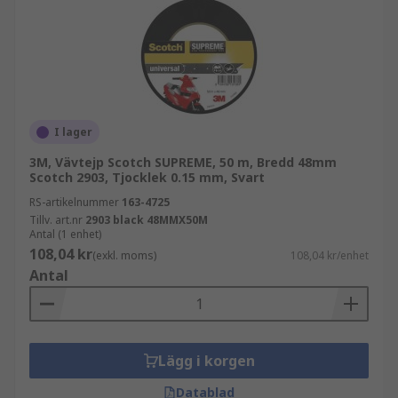
I lager
3M, Vävtejp Scotch SUPREME, 50 m, Bredd 48mm
Scotch 2903, Tjocklek 0.15 mm, Svart
RS-artikelnummer
163-4725
Tillv. art.nr
2903 black 48MMX50M
Antal (1 enhet)
108,04 kr
(exkl. moms)
108,04 kr/enhet
Antal
Lägg i korgen
Datablad