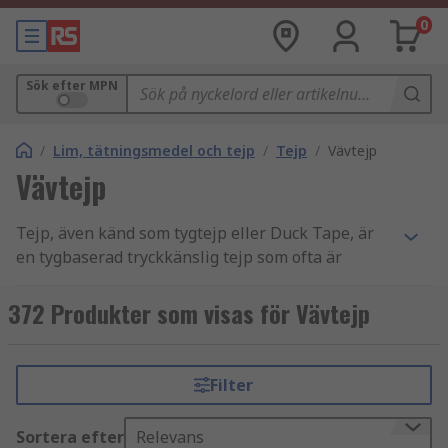
0
Sök efter MPN
/
Lim, tätningsmedel och tejp
/
Tejp
/
Vävtejp
Vävtejp
Tejp, även känd som tygtejp eller Duck Tape, är
en tygbaserad tryckkänslig tejp som ofta är
belagd med polyeten. Tejpens huvudsakliga
egenskap är dess starka vidhäftningsförmåga
372 Produkter som visas för Vävtejp
och dess motståndskraft mot vatten (inte
vattentät). Konstruktionen av olika tejper
varierar i typen av baksida och lim som används.
Filter
Vår
tejpguide
ger en mer komplett översikt över
de olika typer som finns tillgängliga på
Sortera efter
Relevans