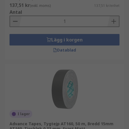
137,51 kr
egenskaper och färger som gör att de kan
(exkl. moms)
137,51 kr/enhet
Antal
användas för många uppgifter - vilket gör den till
en viktig artikel i varje gör-det-själv-
verktygslåda.
Lägg i korgen
Datablad
I lager
Advance Tapes, Tygtejp AT160, 50 m, Bredd 15mm
AT160, Tjocklek 0.33 mm, Svart Matt