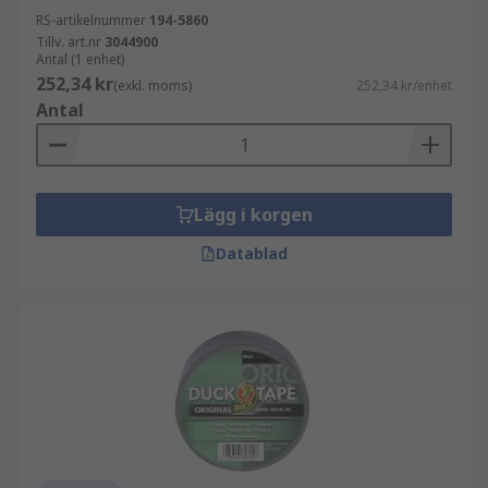
RS-artikelnummer
194-5860
Tillv. art.nr
3044900
Antal (1 enhet)
252,34 kr
(exkl. moms)
252,34 kr/enhet
Antal
Lägg i korgen
Datablad