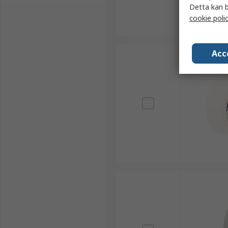
Detta kan b
cookie poli
Acc