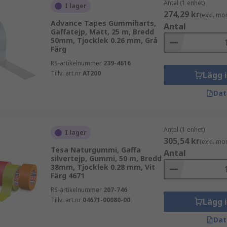
Antal (1 enhet)
I lager
274,29 kr
(exkl. mo
Advance Tapes Gummiharts,
Antal
Gaffatejp, Matt, 25 m, Bredd
50mm, Tjocklek 0.26 mm, Grå
Färg
RS-artikelnummer
239-4616
Tillv. art.nr
AT200
Lägg 
Dat
Antal (1 enhet)
I lager
305,54 kr
(exkl. mo
Tesa Naturgummi, Gaffa
Antal
silvertejp, Gummi, 50 m, Bredd
38mm, Tjocklek 0.28 mm, Vit
Färg 4671
RS-artikelnummer
207-746
Tillv. art.nr
04671-00080-00
Lägg 
Dat