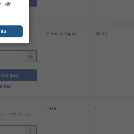
i korgen
 i vår
ablad
lla
Advance Tapes
50mm
ms)
547,90 kr/enhet
i korgen
ablad
Tesa
-
ms)
372,29 kr/enhet