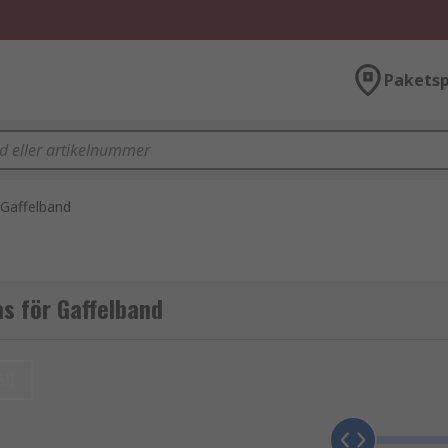
Paketsp
Gaffelband
s för Gaffelband
ll