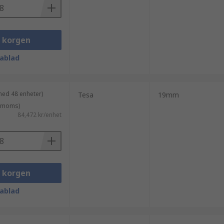
i korgen
ablad
med 48 enheter)
Tesa
19mm
. moms)
84,472 kr/enhet
i korgen
ablad