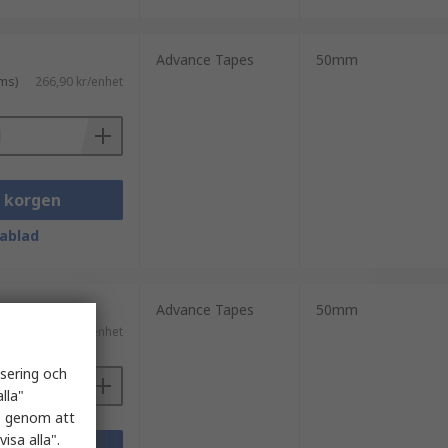
Advance Tapes
50mm
ms)
266,90 kr/enhet
i korgen
ablad
Advance Tapes
50mm
ms)
547,90 kr/enhet
isering och
lla"
es genom att
isa alla".