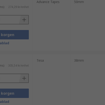
Advance Tapes
50mm
ms)
274,29 kr/enhet
i korgen
ablad
Tesa
38mm
ms)
305,54 kr/enhet
i korgen
ablad