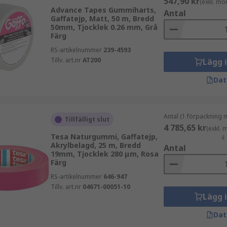
547,90 kr
(exkl. mo
Advance Tapes Gummiharts,
Antal
Gaffatejp, Matt, 50 m, Bredd
50mm, Tjocklek 0.26 mm, Grå
Färg
RS-artikelnummer
239-4593
Tillv. art.nr
AT200
Lägg 
Dat
Antal (1 förpackning 
Tillfälligt slut
4 785,65 kr
(exkl.
Tesa Naturgummi, Gaffatejp,
4 
Akrylbelagd, 25 m, Bredd
Antal
19mm, Tjocklek 280 μm, Rosa
Färg
RS-artikelnummer
646-947
Tillv. art.nr
04671-00051-10
Lägg 
Dat