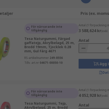
etaljer
Pris (ex. moms
Antal (1 förpackning 
För närvarande inte
3 588,624 kr
tillgänglig
(exkl
Tesa Naturgummi, Färgad
Antal
gaffatejp, Akrylbelagd, 25 m,
Bredd 19mm, Tjocklek 0.28
mm, Gul Färg 4671
RS-artikelnummer
249-8556
Tillv. art.nr
04671-00050-10
Lägg 
Dat
Antal (1 förpackning 
För närvarande inte
4 052,928 kr
tillgänglig
(exkl
Tesa Naturgummi, Tejp,
Antal
Akrylbelagd, 25 m, Bredd