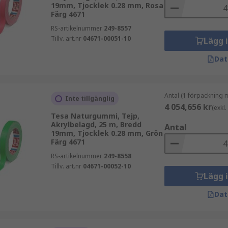
19mm, Tjocklek 0.28 mm, Rosa
Färg 4671
RS-artikelnummer
249-8557
Tillv. art.nr
04671-00051-10
Lägg 
Dat
Antal (1 förpackning 
Inte tillgänglig
4 054,656 kr
(exkl
Tesa Naturgummi, Tejp,
Akrylbelagd, 25 m, Bredd
Antal
19mm, Tjocklek 0.28 mm, Grön
Färg 4671
RS-artikelnummer
249-8558
Tillv. art.nr
04671-00052-10
Lägg 
Dat