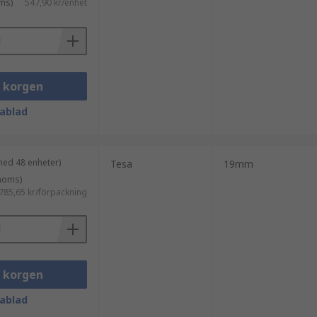
ms)
547,90 kr/enhet
i korgen
ablad
med 48 enheter)
Tesa
19mm
 moms)
785,65 kr/förpackning
i korgen
ablad