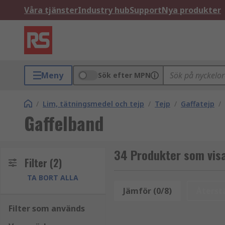
Våra tjänster
Industry hub
Support
Nya produkter
Meny
Sök efter MPN
/
Lim, tätningsmedel och tejp
/
Tejp
/
Gaffatejp
/
Gaffelband
34 Produkter som visa
Filter
(2)
TA BORT ALLA
Jämför (0/8)
Återstä
Filter som används