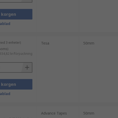
i korgen
ablad
med 3 enheter)
Tesa
50mm
 moms)
334,82 kr/förpackning
i korgen
ablad
Advance Tapes
50mm