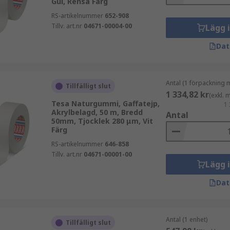
Gul, Rensa Färg
RS-artikelnummer
652-908
Tillv. art.nr
04671-00004-00
Lägg 
Dat
Antal (1 förpackning 
Tillfälligt slut
1 334,82 kr
(exkl.
Tesa Naturgummi, Gaffatejp,
1 
Akrylbelagd, 50 m, Bredd
Antal
50mm, Tjocklek 280 μm, Vit
Färg
RS-artikelnummer
646-858
Tillv. art.nr
04671-00001-00
Lägg 
Dat
Antal (1 enhet)
Tillfälligt slut