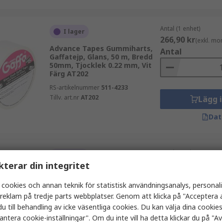
Antal (1 enhet)
I lager
266,90 kr
(exkl. mo
Advance Tapes Gummiharts,
Antal
Gaffatejp, Glans, 50 m, Bredd
50mm, Tjocklek 0.22 mm, Vit
Färg AT202
RS-artikelnummer
511-4233
Tillv. art.nr
AT202
Lägg 
Dat
Antal (1 enhet)
I lager
547,90 kr
kterar din integritet
(exkl. mo
Advance Tapes Gummiharts,
Antal
Gaffatejp, Matt, 50 m, Bredd
 cookies och annan teknik för statistisk användningsanalys, personal
50mm, Tjocklek 0.26 mm,
a reklam på tredje parts webbplatser. Genom att klicka på "Acceptera a
Svart Färg AT200
u till behandling av icke väsentliga cookies. Du kan välja dina cooki
RS-artikelnummer
239-4587
antera cookie-inställningar". Om du inte vill ha detta klickar du på "Avv
Tillv. art.nr
AT200