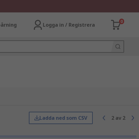
0
årning
Logga in / Registrera
Ladda ned som CSV
2
av
2