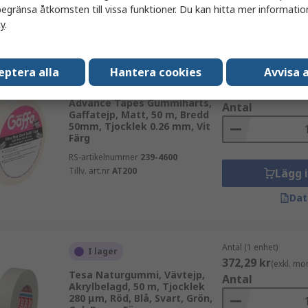
Lägg 
egränsa åtkomsten till vissa funktioner. Du kan hitta mer information
cy
.
Dat
eptera alla
Hantera cookies
Avvisa a
Antal (1 enhet)
I lager
547,90 kr
(exkl. mo
Advance Tapes Gummiharts,
Antal
Gaffatejp, Matt, 50 m, Bredd
50mm, Tjocklek 0.26 mm, Vit
Färg
RS-artikelnummer
239-4600
Tillv. art.nr
AT200
Lägg 
Dat
Antal (1 enhet)
I lager
372,29 kr
(exkl. mo
Tesa Naturgummi, Vävtejp,
Antal
Akrylbelagd, 50 m, Tjocklek
280 μm, Röd, Blå, Svart, Grön,