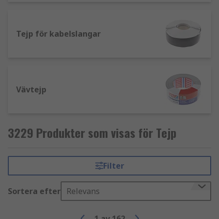
Tyg
: De har en tygbaksida och kan vara belagda
med ett gummilim, de kan komma i olika färger
och är perfekta som markörer för alla
Tejp för kabelslangar
användningsområden.
Koppar
: Flexibel och tillgänglig antingen i
ledande eller icke-ledande versioner, deras
Vävtejp
huvudsakliga användningsområde är elektronik.
Utöver ovanstående kan tejp också komma i
plast, PTFE, skum och papper.
3229 Produkter som visas för Tejp
Vad används tejp till?
Filter
Några vanliga användningsområden inkluderar;
Sortera efter
Relevans
Elektrisk isolering
Farosignalering
1
av
162