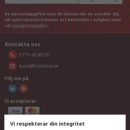
De personuppgifter som du lämnar när du anmäler dig
till nyhetsbrevet kommer att behandlas i enlighet med
vår
integritetspolicy
.
Kontakta oss
0771-45 89 00
kund@rsonline.se
Följ oss på
Vi accepterar
Vi respekterar din integritet
Våra tjänster