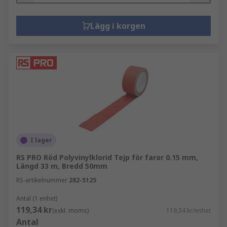
Lägg i korgen
I lager
RS PRO Röd Polyvinylklorid Tejp för faror 0.15 mm,
Längd 33 m, Bredd 50mm
RS-artikelnummer
282-5125
Antal (1 enhet)
119,34 kr
(exkl. moms)
119,34 kr/enhet
Antal