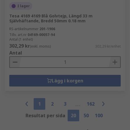
I lager
Tesa 4169 4169 Blå Golvtejp, Längd 33 m
Självhäftande, Bredd 50mm 0.18 mm
RS-artikelnummer
201-1906
Tillv. art.nr
04169-00057-94
Antal (1 enhet)
302,29 kr
(exkl. moms)
302,29 kr/enhet
Antal
Lägg i korgen
1
2
3
162
Resultat per sida
20
50
100