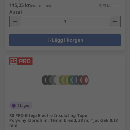
115,25 kr
(exkl. moms)
115,25 kr/enhet
Antal
Lägg i korgen
I lager
RS PRO Eltejp Electro Insulating Tape
Polyvinylkloridfilm, 19mm bredd, 33 m, Tjocklek 0.13
mm