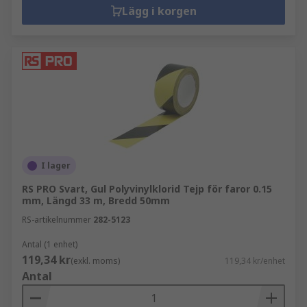
Lägg i korgen
I lager
RS PRO Svart, Gul Polyvinylklorid Tejp för faror 0.15
mm, Längd 33 m, Bredd 50mm
RS-artikelnummer
282-5123
Antal (1 enhet)
119,34 kr
(exkl. moms)
119,34 kr/enhet
Antal