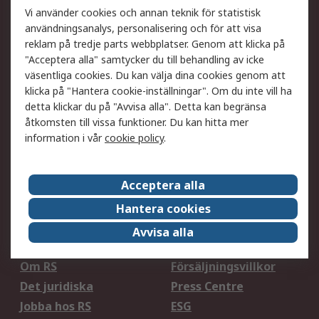
Vi använder cookies och annan teknik för statistisk
Inköpslösningar
Kalibrering
användningsanalys, personalisering och för att visa
Utökat sortiment
Oljetestning och analys
reklam på tredje parts webbplatser. Genom att klicka på
"Acceptera alla" samtycker du till behandling av icke
DesignSpark
Teknisk Support
väsentliga cookies. Du kan välja dina cookies genom att
Ditt lokala säljteam
Exportlösningar
klicka på "Hantera cookie-inställningar". Om du inte vill ha
detta klickar du på "Avvisa alla". Detta kan begränsa
Support
åtkomsten till vissa funktioner. Du kan hitta mer
information i vår
cookie policy
.
Få hjälp
Retur av varor
Leverans
Spåra din order
Begär en fakturakopi
Fördelar med RS-konto
Acceptera alla
Betalningsalternativ
Okdo
Hantera cookies
Avvisa alla
Om RS
Om RS
Försäljningsvillkor
Det juridiska
Press Centre
Jobba hos RS
ESG