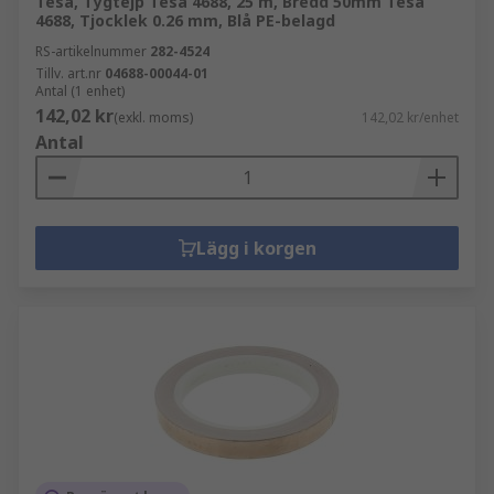
Tesa, Tygtejp Tesa 4688, 25 m, Bredd 50mm Tesa
4688, Tjocklek 0.26 mm, Blå PE-belagd
RS-artikelnummer
282-4524
Tillv. art.nr
04688-00044-01
Antal (1 enhet)
142,02 kr
(exkl. moms)
142,02 kr/enhet
Antal
Lägg i korgen