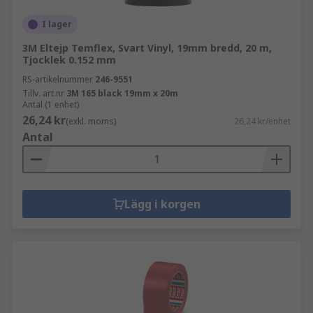
använder maskeringstejp för att skydda ytor från
I lager
färg. Rörmokare använder PTFE-tejp för att täta
rörgängor och elektriker använder isoleringstejp
3M Eltejp Temflex, Svart Vinyl, 19mm bredd, 20 m,
Tjocklek 0.152 mm
för att täcka ledningar och kablar.
RS-artikelnummer
246-9551
Tillv. art.nr
3M 165 black 19mm x 20m
Antal (1 enhet)
26,24 kr
(exkl. moms)
26,24 kr/enhet
Antal
Lägg i korgen