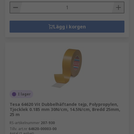
Lägg i korgen
I lager
Tesa 64620 Vit Dubbelhäftande tejp, Polypropylen,
Tjocklek 0.185 mm 30N/cm, 14.5N/cm, Bredd 25mm,
25 m
RS-artikelnummer
207-930
Tillv. art.nr
64620-00003-00
Antal (1 enhet)