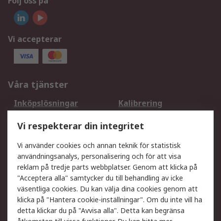
Följ oss på
Vi accepterar
Våra tjänster
Inköpslösningar
Kalibrering
Utökat sortiment
Oljetestning och analys
Vi respekterar din integritet
DesignSpark
Teknisk Support
Ditt lokala säljteam
Exportlösningar
Vi använder cookies och annan teknik för statistisk
användningsanalys, personalisering och för att visa
reklam på tredje parts webbplatser. Genom att klicka på
Support
"Acceptera alla" samtycker du till behandling av icke
Få hjälp
Retur av varor
väsentliga cookies. Du kan välja dina cookies genom att
klicka på "Hantera cookie-inställningar". Om du inte vill ha
Leverans
Spåra din order
detta klickar du på "Avvisa alla". Detta kan begränsa
Begär en fakturakopi
Fördelar med RS-konto