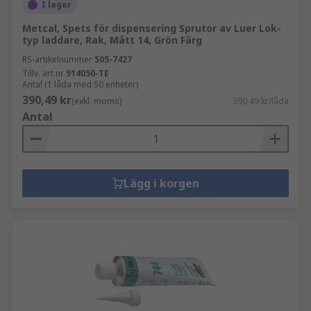
I lager
Metcal, Spets för dispensering Sprutor av Luer Lok-
typ laddare, Rak, Mått 14, Grön Färg
RS-artikelnummer
505-7427
Tillv. art.nr
914050-TE
Antal (1 låda med 50 enheter)
390,49 kr
(exkl. moms)
390,49 kr/låda
Antal
Lägg i korgen