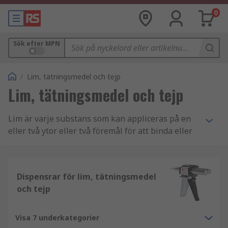
0
Sök efter MPN
/
Lim, tätningsmedel och tejp
Lim, tätningsmedel och tejp
Lim är varje substans som kan appliceras på en
eller två ytor eller två föremål för att binda eller
försegla dem tillsammans och motverka deras
separation. Lim består av olika kemiska
sammansättningar såsom akryllim, epoxilim,
Dispensrar för lim, tätningsmedel
silikonlim samt gummi- och kontaktlim.
och tejp
Vad används lim till?
Visa 7 underkategorier