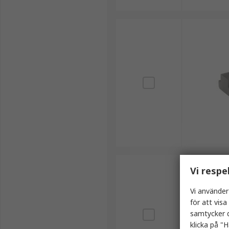
Vi respe
Vi använder
för att vis
samtycker d
klicka på "H