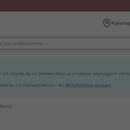
Paketsp
att erbjuda dig ett bredare utbud av produkter, lokal support och bä
odukter och hantera fakturor i ditt
Elfa-Distrelec account
illbehör