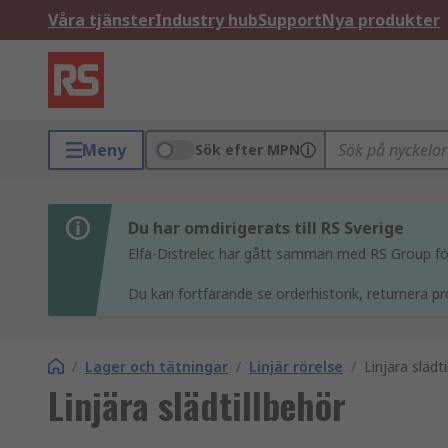
Våra tjänster
Industry hub
Support
Nya produkter
Meny
Sök efter MPN
Du har omdirigerats till RS Sverige
Elfa-Distrelec har gått samman med RS Group för 
Du kan fortfarande se orderhistorik, returnera pr
/
Lager och tätningar
/
Linjär rörelse
/
Linjära slädt
Linjära slädtillbehör