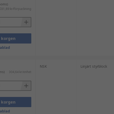
 moms)
031,89 kr/förpackning
i korgen
ablad
NSK
Linjärt styrblock
ms)
304,64 kr/enhet
i korgen
ablad