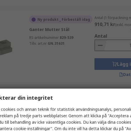
Antal (1 förpackning 
Ny produkt _ Förbeställ idag
910,71 kr
(exkl. mo
Ganter Mutter Stål
Antal
RS-artikelnummer
829-539
Tillv. art.nr
GN.31631
Lägg 
Dat
Antal (1 påse med 10 
kterar din integritet
I lager
324,43 kr
(exkl. mo
Igus Tillbehör till linjära slädar
Antal
 cookies och annan teknik för statistisk användningsanalys, personal
a reklam på tredje parts webbplatser. Genom att klicka på "Acceptera a
RS-artikelnummer
747-2635
Tillv. art.nr
NSKB-17
u till behandling av icke väsentliga cookies. Du kan välja dina cooki
antera cookie-inställningar". Om du inte vill ha detta klickar du på "Avv