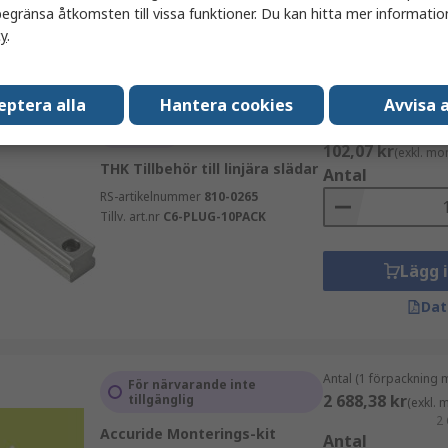
egränsa åtkomsten till vissa funktioner. Du kan hitta mer information
Lägg 
cy
.
Dat
eptera alla
Hantera cookies
Avvisa a
Antal (1 påse med 10 
I lager
102,07 kr
(exkl. mo
THK Tillbehör till linjära slädar
Antal
RS-artikelnummer
810-0265
Tillv. art.nr
C6-PLUG-10PACK
Lägg 
Dat
Antal (1 förpackning 
För närvarande inte
2 688,38 kr
tillgänglig
(exkl.
2 
Accuride Monterings-kit
Antal