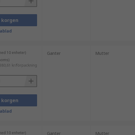
i korgen
ablad
med 10 enheter)
Ganter
Mutter
 moms)
380,61 kr/förpackning
i korgen
ablad
med 10 enheter)
Ganter
Mutter