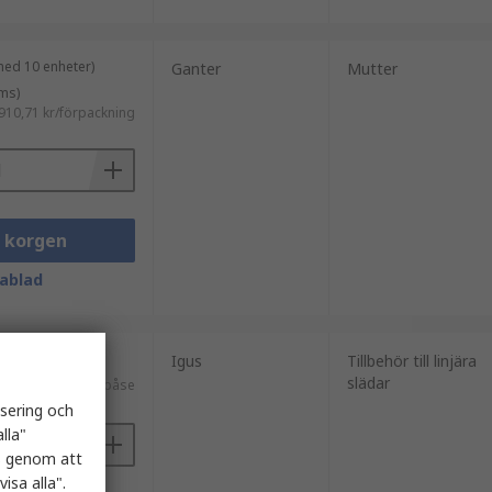
med 10 enheter)
Ganter
Mutter
ms)
910,71 kr/förpackning
i korgen
ablad
enheter)
Igus
Tillbehör till linjära
slädar
ms)
324,43 kr/påse
isering och
lla"
es genom att
isa alla".