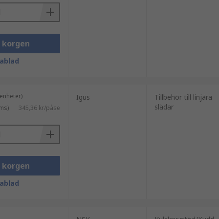
i korgen
ablad
enheter)
Igus
Tillbehör till linjära
slädar
ms)
345,36 kr/påse
i korgen
ablad