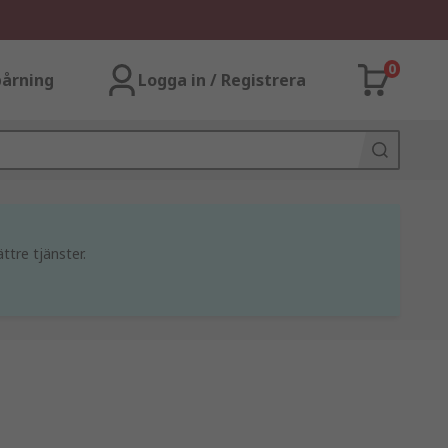
0
årning
Logga in / Registrera
ttre tjänster.