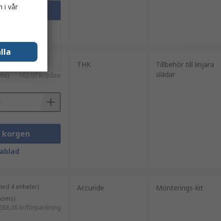
 i vår
i korgen
ablad
lla
enheter)
THK
Tillbehör till linjära
slädar
ms)
102,07 kr/påse
i korgen
ablad
med 4 enheter)
Accuride
Monterings-kit
 moms)
688,38 kr/förpackning