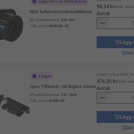
Lagerförs av tillverkaren
96,54 kr
(exkl. mom
NSK Kulskruvstöd/Kuddblock
Antal
RS-artikelnummer
621-097
Tillv. art.nr
WBK08L-01
Lägg 
Dat
Antal (1 påse med 10 
I lager
476,35 kr
(exkl. mo
Igus Tillbehör till linjära slädar
Antal
RS-artikelnummer
747-2641
Tillv. art.nr
NSKB-80
Lägg 
Dat