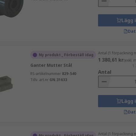
Lägg 
Dat
Antal (1 förpackning 
Ny produkt _ Förbeställ idag
1 380,61 kr
(exkl.
Ganter Mutter Stål
1 
Antal
RS-artikelnummer
829-540
Tillv. art.nr
GN.31633
Lägg 
Dat
Antal (1 förpackning 
Ny produkt _ Förbeställ idag