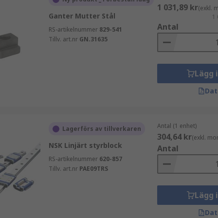
1 031,89 kr
(exkl.
Ganter Mutter Stål
1 
Antal
RS-artikelnummer
829-541
Tillv. art.nr
GN.31635
Lägg 
Dat
Antal (1 enhet)
Lagerförs av tillverkaren
304,64 kr
(exkl. mo
NSK Linjärt styrblock
Antal
RS-artikelnummer
620-857
Tillv. art.nr
PAE09TRS
Lägg 
Dat