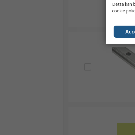
Detta kan b
cookie poli
Acc