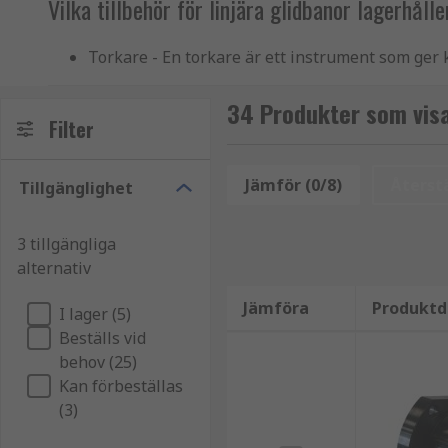
Vilka tillbehör för linjära glidbanor lagerhåll
Torkare - En torkare är ett instrument som ger k
Vagnplattor - Är vanligtvis extruderad alumini
34 Produkter som visas
Flänsfästen - Utformade för att klämma fast di
Filter
självbärande konstruktionselement.
Jämför (0/8)
Återstä
Tillgänglighet
3 tillgängliga
alternativ
Jämföra
Produktd
I lager (5)
Beställs vid
behov (25)
Kan förbeställas
(3)