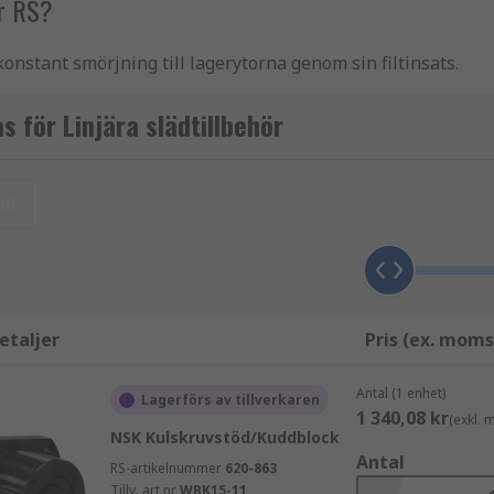
er RS?
onstant smörjning till lagerytorna genom sin filtinsats.
umlegering med bearbetade över- och undersidor för enkel 
 för Linjära slädtillbehör
stansskenorna, ge ändförankringsflänsar och möjliggöra att
ll
etaljer
Pris (ex. moms
Antal (1 enhet)
Lagerförs av tillverkaren
1 340,08 kr
(exkl.
NSK Kulskruvstöd/Kuddblock
Antal
RS-artikelnummer
620-863
Tillv. art.nr
WBK15-11