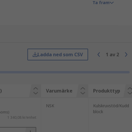
Ta fram
fastsättning av komponenter
 glidsystemet fungerar som ett
Ladda ned som CSV
1
av
2
)
Varumärke
Produkttyp
NSK
Kulskruvstöd/Kudd
block
 moms)
1 340,08 kr/enhet