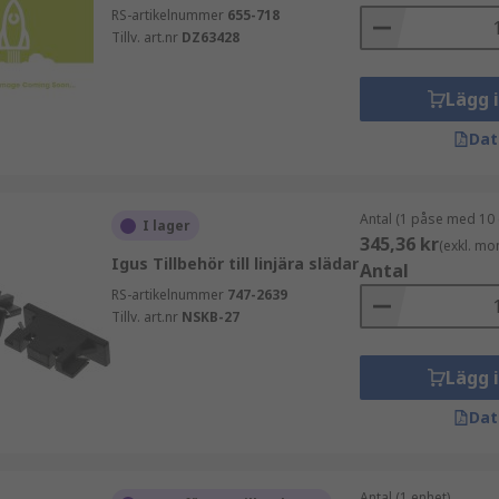
RS-artikelnummer
655-718
Tillv. art.nr
DZ63428
Lägg 
Dat
Antal (1 påse med 10 
I lager
345,36 kr
(exkl. mo
Igus Tillbehör till linjära slädar
Antal
RS-artikelnummer
747-2639
Tillv. art.nr
NSKB-27
Lägg 
Dat
Antal (1 enhet)