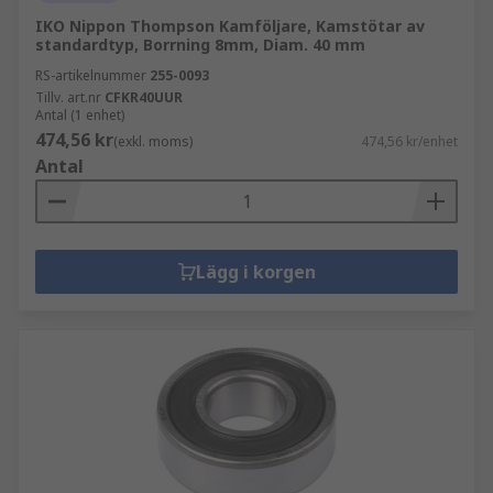
IKO Nippon Thompson Kamföljare, Kamstötar av
standardtyp, Borrning 8mm, Diam. 40 mm
RS-artikelnummer
255-0093
Tillv. art.nr
CFKR40UUR
Antal (1 enhet)
474,56 kr
(exkl. moms)
474,56 kr/enhet
Antal
Lägg i korgen