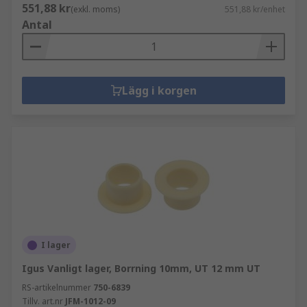
551,88 kr
(exkl. moms)
551,88 kr/enhet
Antal
Lägg i korgen
I lager
Igus Vanligt lager, Borrning 10mm, UT 12 mm UT
RS-artikelnummer
750-6839
Tillv. art.nr
JFM-1012-09