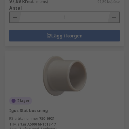
97,89 kr
(exkl. moms)
97,89 kr/påse
Antal
Lägg i korgen
I lager
Igus Slät bussning
RS-artikelnummer
750-6921
Tillv. art.nr
A500FM-1618-17
Antal (1 påse med 4 enheter)