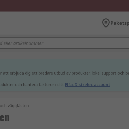
Paketsp
att erbjuda dig ett bredare utbud av produkter, lokal support och bä
odukter och hantera fakturor i ditt
Elfa-Distrelec account
och väggfästen
ten