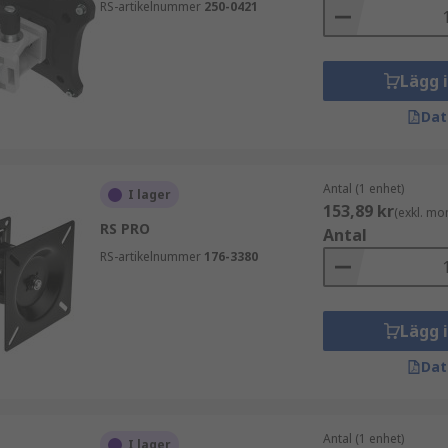
RS-artikelnummer
250-0421
Lägg 
Dat
Antal (1 enhet)
I lager
153,89 kr
(exkl. mo
RS PRO
Antal
RS-artikelnummer
176-3380
Lägg 
Dat
Antal (1 enhet)
I lager