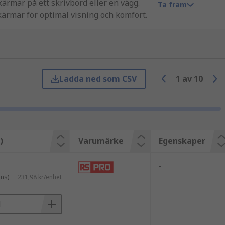
ärmar på ett skrivbord eller en vägg.
Ta fram
skärmar för optimal visning och komfort.
rivbord eller bordsskiva med hjälp av
iktigaste fördelarna med monitorarmar
Ladda ned som CSV
1
av
10
 flexibilitet gör det möjligt för
 nacke, rygg och ögon.
Detta kan vara särskilt användbart i
)
Varumärke
Egenskaper
lacera sina skärmar sida vid sida för
-
ms)
231,98 kr/enhet