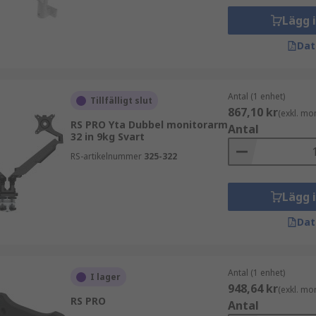
Lägg 
Dat
Antal (1 enhet)
Tillfälligt slut
867,10 kr
(exkl. mo
RS PRO Yta Dubbel monitorarm
Antal
32 in 9kg Svart
RS-artikelnummer
325-322
Lägg 
Dat
Antal (1 enhet)
I lager
948,64 kr
(exkl. mo
RS PRO
Antal