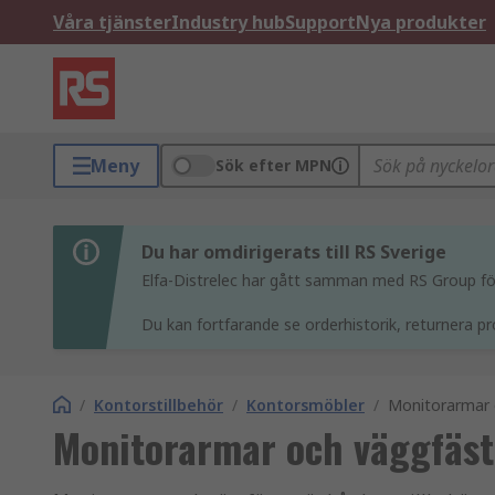
Våra tjänster
Industry hub
Support
Nya produkter
Meny
Sök efter MPN
Du har omdirigerats till RS Sverige
Elfa-Distrelec har gått samman med RS Group för 
Du kan fortfarande se orderhistorik, returnera pr
/
Kontorstillbehör
/
Kontorsmöbler
/
Monitorarmar 
Monitorarmar och väggfäs