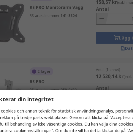
158,57 kr
(exkl. mo
RS PRO Monitorarm Vägg
Antal
RS-artikelnummer
141-8304
Lägg 
Dat
Antal (1 enhet)
I lager
12 520,14 kr
(exkl
RS PRO
Antal
RS-artikelnummer
250-0432
kterar din integritet
 cookies och annan teknik för statistisk användningsanalys, personal
Lägg 
a reklam på tredje parts webbplatser. Genom att klicka på "Acceptera a
u till behandling av icke väsentliga cookies. Du kan välja dina cooki
Dat
antera cookie-inställningar". Om du inte vill ha detta klickar du på "Avv