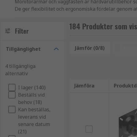
Monitorarmar och väggfästen är hårdvarutillbehör so
De ger flexibilitet och ergonomiska fördelar genom at
Monitorarmar
184 Produkter som vi
Filter
Monitorarmar: Monitorarmar, även kända som skärmstat
en klämma eller genomföringsmontering. De har just
Jämför (0/8)
Återstä
Tillgänglighet
inkluderar:
4 tillgängliga
Flexibilitet:
Monitorarmar låter användare justera
alternativ
användare att hitta den mest bekväma och ergon
Platsbesparing:
Genom att lyfta skärmen från s
Jämföra
Produktd
I lager (140)
kompakta arbetsmiljöer.
Beställs vid
Förbättrat samarbete
: Vissa monitorarmar stö
behov (18)
ökad produktivitet och samarbete.
Kan beställas,
leverans vid
Väggfästen
senare datum
(21)