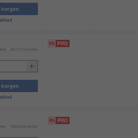
i korgen
ablad
-
ms)
867,10 kr/enhet
i korgen
ablad
-
ms)
948,64 kr/enhet