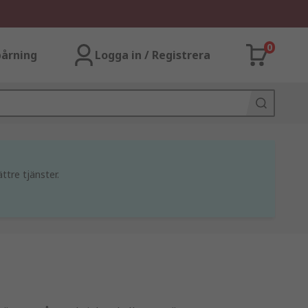
0
årning
Logga in / Registrera
ttre tjänster.