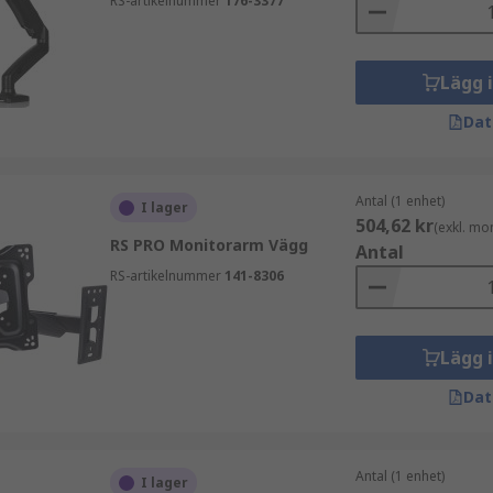
RS-artikelnummer
176-3377
Lägg 
Dat
Antal (1 enhet)
I lager
504,62 kr
(exkl. mo
RS PRO Monitorarm Vägg
Antal
RS-artikelnummer
141-8306
Lägg 
Dat
Antal (1 enhet)
I lager