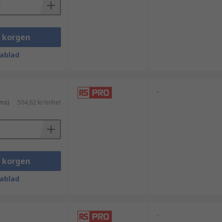
i korgen
ablad
-
ms)
504,62 kr/enhet
i korgen
ablad
-