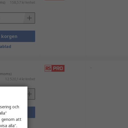
ms)
158,57 kr/enhet
i korgen
ablad
-
. moms)
12 520,14 kr/enhet
isering och
i korgen
lla"
es genom att
ablad
isa alla".