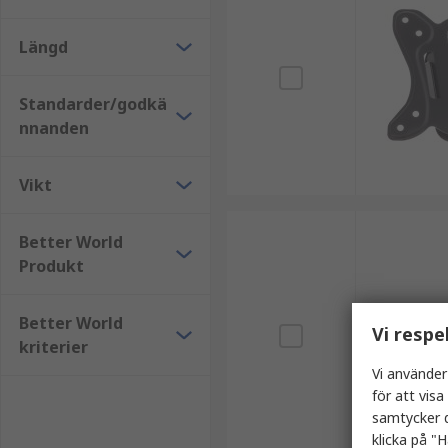
Längd
Standarder/godkä
nnanden
Vikt
Better World
Produkt
Better World
Vi respe
kriterier
Vi använder
för att vis
samtycker d
klicka på "H