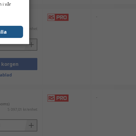
 i vår
-
 moms)
3 532,26 kr/enhet
lla
i korgen
ablad
-
 moms)
5 097,01 kr/enhet