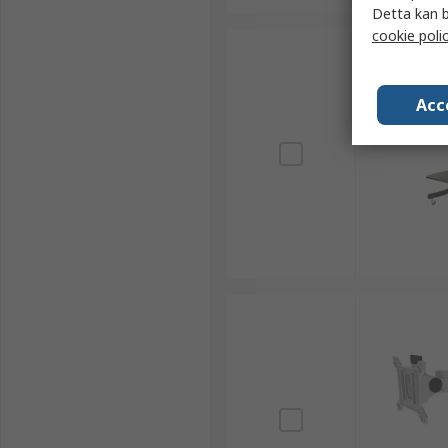
Detta kan b
cookie poli
Acc