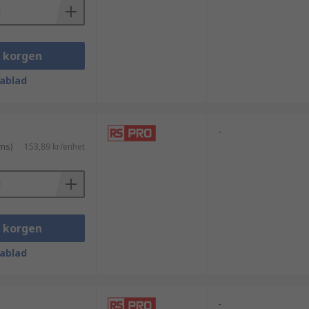
i korgen
ablad
-
ms)
153,89 kr/enhet
i korgen
ablad
-