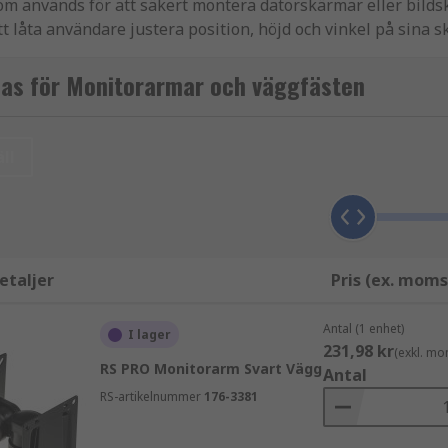
m används för att säkert montera datorskärmar eller bildsk
t låta användare justera position, höjd och vinkel på sina 
sas för Monitorarmar och väggfästen
iv eller skärmfästen, fästs vanligtvis på kanten av ett sk
erbara armar och fästen som håller skärmen på plats. De v
ll
 höjd, lutning, vridning och rotation av sina skärmar. Denna
omiska visningspositionen, vilket minskar belastningen på
krivbordsytan frigör monitorarmar värdefull skrivbordsyta. 
etaljer
Pris (ex. moms
der flera skärmar, vilket gör det möjligt för användare att p
Antal (1 enhet)
I lager
231,98 kr
(exkl. mo
RS PRO Monitorarm Svart Vägg
Antal
RS-artikelnummer
176-3381