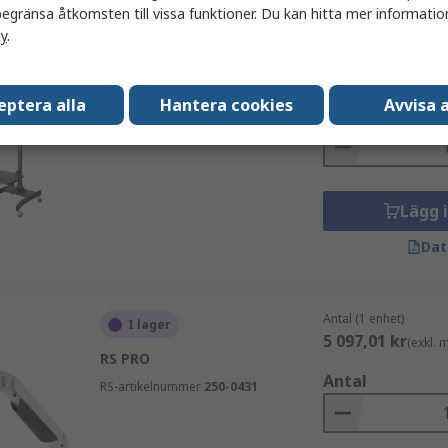
egränsa åtkomsten till vissa funktioner. Du kan hitta mer information
cy
.
Antal (1 enhet)
I lager
3 532,26 kr
(exkl.
RS PRO Portabelt TV-stativ
eptera alla
Hantera cookies
Avvisa a
Svart Golv
Antal
RS-artikelnummer
176-3382
Lägg 
Dat
Antal (1 enhet)
I lager
5 097,01 kr
(exkl.
RS PRO
Antal
RS-artikelnummer
250-0431