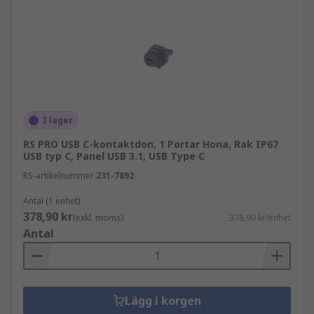
teknisk rådgivning om du behöver stöd i valet.
RS PRO – USB-kontakter med pålitlig
kvalitet
I sortimentet finns även USB-kontakter från RS
PRO. Vårt eget varumärke kombinerar jämn
I lager
kvalitet, verifierad funktion och
RS PRO USB C-kontaktdon, 1 Portar Hona, Rak IP67
konkurrenskraftigt pris, vilket gör RS PRO till ett
USB typ C, Panel USB 3.1, USB Type C
tryggt val för både utveckling och
RS-artikelnummer
231-7892
serieproduktion.
Antal (1 enhet)
378,90 kr
(exkl. moms)
378,90 kr/enhet
Utforska RS PRO-sortimentet
.
Antal
Relaterade kategorier
Komplettera med:
Lägg i korgen