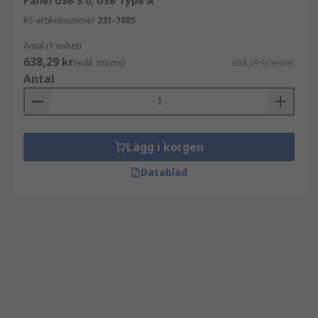
Panel USB 3.0, USB Type A
RS-artikelnummer
231-7885
Antal (1 enhet)
638,29 kr
(exkl. moms)
638,29 kr/enhet
Antal
Lägg i korgen
Datablad