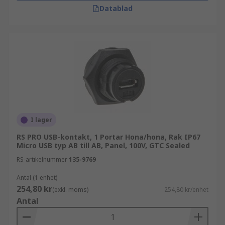
Kablar
Datablad
D-sub-kontakter
Hitta rätt USB-kontakter hos RS
Vi på RS Components erbjuder ett brett
sortiment, hög tillgänglighet och teknisk
expertis. Utforska våra USB-kontakter och välj en
lösning som passar din applikation.
I lager
RS PRO USB-kontakt, 1 Portar Hona/hona, Rak IP67
Micro USB typ AB till AB, Panel, 100V, GTC Sealed
RS-artikelnummer
135-9769
Antal (1 enhet)
254,80 kr
(exkl. moms)
254,80 kr/enhet
Antal