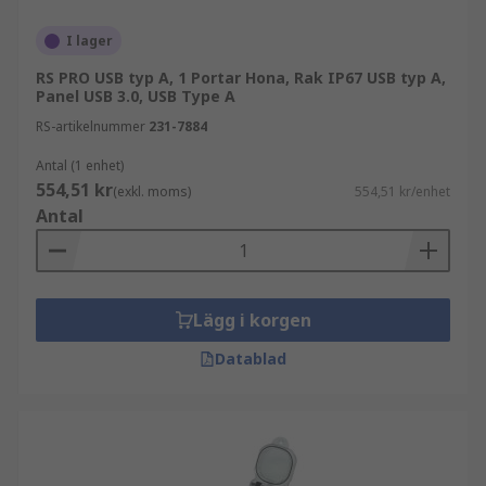
I lager
Typiska användningsområden är:
RS PRO USB typ A, 1 Portar Hona, Rak IP67 USB typ A,
Datorer och kringutrustning
Panel USB 3.0, USB Type A
Inbyggda system och styrkort
RS-artikelnummer
231-7884
Mät- och testutrustning
Antal (1 enhet)
554,51 kr
(exkl. moms)
554,51 kr/enhet
Laddning och strömförsörjning av
Antal
elektronik
Olika typer av USB-kontakter
Lägg i korgen
USB-kontakter finns i flera utföranden beroende
på standard, formfaktor och monteringssätt.
Datablad
Valet påverkar både prestanda, kompatibilitet
och framtidssäkring.
Vanliga varianter är: