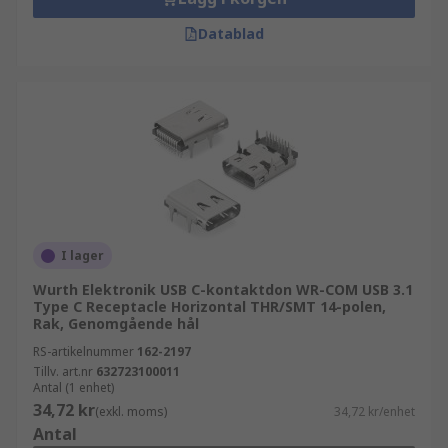
PCB-kontakter
Datablad
Hitta rätt minneskortkontakter hos RS
Vi på RS Components erbjuder ett brett
sortiment, hög tillgänglighet och teknisk
expertis. Utforska våra minneskortkontakter och
välj en lösning som passar din applikation.
I lager
Wurth Elektronik USB C-kontaktdon WR-COM USB 3.1
Type C Receptacle Horizontal THR/SMT 14-polen,
Rak, Genomgående hål
RS-artikelnummer
162-2197
Tillv. art.nr
632723100011
Antal (1 enhet)
34,72 kr
(exkl. moms)
34,72 kr/enhet
Antal