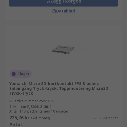
Lägg i korgen
Datablad
I lager
Yamaichi Micro SD-kortkontakt FPS 8-polen,
Sidoingång Tryck-tryck, Toppmontering MicroSD
Tryck-tryck
RS-artikelnummer
252-5835
Tillv. art.nr
PJS008-2130-0
Antal (1 förpackning med 10 enheter)
225,76 kr
(exkl. moms)
22,576 kr/enhet
Antal