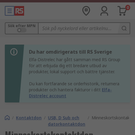
0
Sök efter MPN
Du har omdirigerats till RS Sverige
Elfa-Distrelec har gått samman med RS Group
för att erbjuda dig ett bredare utbud av
produkter, lokal support och bättre tjänster.
Du kan fortfarande se orderhistorik, returnera
produkter och hantera fakturor i ditt
Elfa-
Distrelec account
/
Kontaktdon
/
USB, D Sub och
/
Minneskortskontaktd
datorkontaktdon
Minneskortskontaktdon