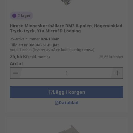
I lager
Hirose Minneskorthållare DM3 8-polen, Högervinklad
Tryck-tryck, Yta MicroSD Lödning
RS-artikelnummer
828-1884P
Tillv. art.nr
DM3AT-SF-PEJM5
Antal 1 enhet (levereras på en kontinuerlig remsa)
25,65 kr
(exkl. moms)
25,65 kr/enhet
Antal
Lägg i korgen
Datablad