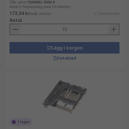
Tillv. art.nr
PJS008U-3000-0
Antal (1 förpackning med 10 enheter)
173,04 kr
(exkl. moms)
17,304 kr/enhet
Antal
Lägg i korgen
Datablad
I lager