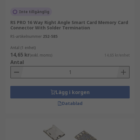
kunna sättas i och tas ur vid behov. De är vanliga
i både konsumentnära och industriella
Inte tillgänglig
tillämpningar.
RS PRO 16 Way Right Angle Smart Card Memory Card
Connector With Solder Termination
Typiska användningsområden är:
RS-artikelnummer
252-585
Inbyggda system och styrkort
Antal (1 enhet)
14,65 kr
Industriell och kommersiell elektronik
(exkl. moms)
14,65 kr/enhet
Antal
Kommunikations- och IoT-enheter
Utrustning för datalogging och mätning
Olika typer av minneskortkontakter
Lägg i korgen
Datablad
Minneskortkontakter finns i flera utföranden
beroende på korttyp, monteringssätt och
mekaniska krav. Valet påverkar både
kompatibilitet och användarvänlighet.