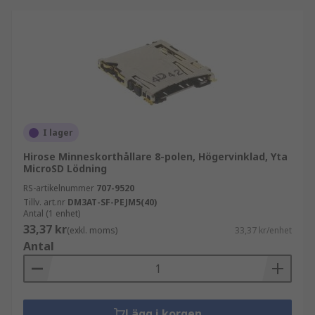
valet.
RS PRO – minneskortkontakter med
pålitlig kvalitet
I sortimentet finns även minneskortkontakter
från RS PRO. Vårt eget varumärke kombinerar
verifierad kvalitet, stabil funktion och
I lager
konkurrenskraftigt pris, vilket gör RS PRO till ett
Hirose Minneskorthållare 8-polen, Högervinklad, Yta
tryggt val för både utveckling och
MicroSD Lödning
serieproduktion.
RS-artikelnummer
707-9520
Tillv. art.nr
DM3AT-SF-PEJM5(40)
Utforska RS PRO-sortimentet
.
Antal (1 enhet)
33,37 kr
(exkl. moms)
33,37 kr/enhet
Relaterade kategorier
Antal
Komplettera med:
USB-kontakter
Lägg i korgen