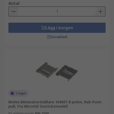
Antal
Lägg i korgen
Datablad
I lager
Molex Minneskorthållare 104031 8-polen, Rak Push-
pull, Yta MicroSD Insticksmodell
RS-artikelnummer
896-7560