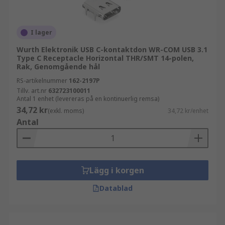
I lager
Wurth Elektronik USB C-kontaktdon WR-COM USB 3.1
Type C Receptacle Horizontal THR/SMT 14-polen,
Rak, Genomgående hål
RS-artikelnummer
162-2197P
Tillv. art.nr
632723100011
Antal 1 enhet (levereras på en kontinuerlig remsa)
34,72 kr
(exkl. moms)
34,72 kr/enhet
Antal
Lägg i korgen
Datablad