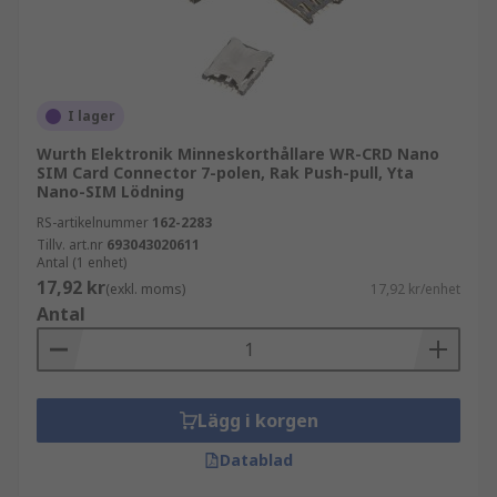
Vanliga varianter är:
SD- och microSD-kontakter
Kontakter för push-push- eller push-pull-
funktion
I lager
PCB-monterade minneskortkontakter
Wurth Elektronik Minneskorthållare WR-CRD Nano
SIM Card Connector 7-polen, Rak Push-pull, Yta
Kontakter med kortdetektering
Nano-SIM Lödning
RS-artikelnummer
162-2283
Så väljer du rätt minneskortkontakt
Tillv. art.nr
693043020611
Antal (1 enhet)
17,92 kr
(exkl. moms)
17,92 kr/enhet
Börja med att identifiera vilken typ av
Antal
minneskort som ska användas, till exempel SD
eller microSD. Kontrollera därefter
monteringssätt, kortets orientering och om
funktionen kräver kortdetektering. I kompakta
Lägg i korgen
konstruktioner är även höjd och mekanisk
hållbarhet viktiga faktorer. Vi på RS hjälper gärna
Datablad
till med teknisk rådgivning om du behöver stöd i