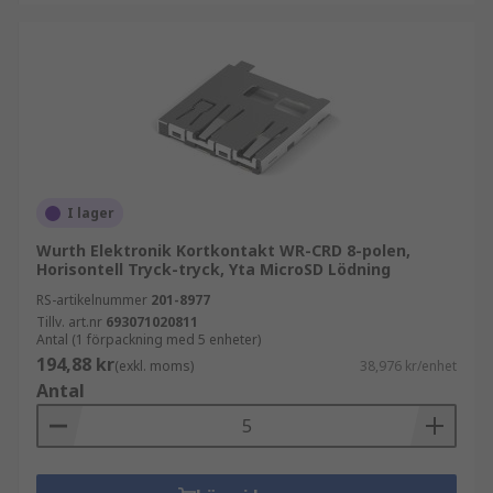
I lager
Wurth Elektronik Kortkontakt WR-CRD 8-polen,
Horisontell Tryck-tryck, Yta MicroSD Lödning
RS-artikelnummer
201-8977
Tillv. art.nr
693071020811
Antal (1 förpackning med 5 enheter)
194,88 kr
(exkl. moms)
38,976 kr/enhet
Antal