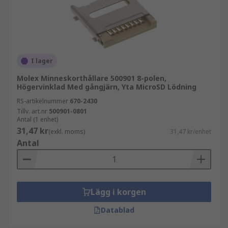
I lager
Molex Minneskorthållare 500901 8-polen,
Högervinklad Med gångjärn, Yta MicroSD Lödning
RS-artikelnummer
670-2430
Tillv. art.nr
500901-0801
Antal (1 enhet)
31,47 kr
(exkl. moms)
31,47 kr/enhet
Antal
Lägg i korgen
Datablad