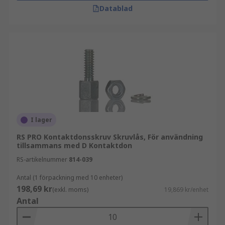
Datablad
Vi på RS Components hjälper dig gärna med
teknisk rådgivning om du behöver stöd i ditt val.
I lager
RS PRO Kontaktdonsskruv Skruvlås, För användning
tillsammans med D Kontaktdon
RS-artikelnummer
814-039
Antal (1 förpackning med 10 enheter)
198,69 kr
(exkl. moms)
19,869 kr/enhet
Antal