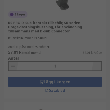
I lager
RS PRO D-Sub-kontakttillbehör, SR serien
Dragavlastningsbussning, För användning
tillsammans med D-sub Connector
RS-artikelnummer
817-8861
Antal (1 påse med 25 enheter)
57,01 kr
(exkl. moms)
57,01 kr/påse
Antal
Lägg i korgen
Datablad