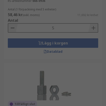
RS-artikelnummer
666-0936
Antal (1 förpackning med 5 enheter)
58,46 kr
(exkl. moms)
11,692 kr/enhet
Antal
Lägg i korgen
Datablad
Tillfälligt slut