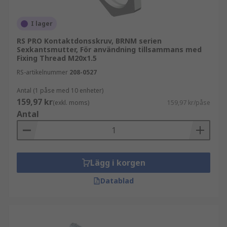
I lager
RS PRO Kontaktdonsskruv, BRNM serien
Sexkantsmutter, För användning tillsammans med
Fixing Thread M20x1.5
RS-artikelnummer
208-0527
Antal (1 påse med 10 enheter)
159,97 kr
(exkl. moms)
159,97 kr/påse
Antal
Lägg i korgen
Datablad