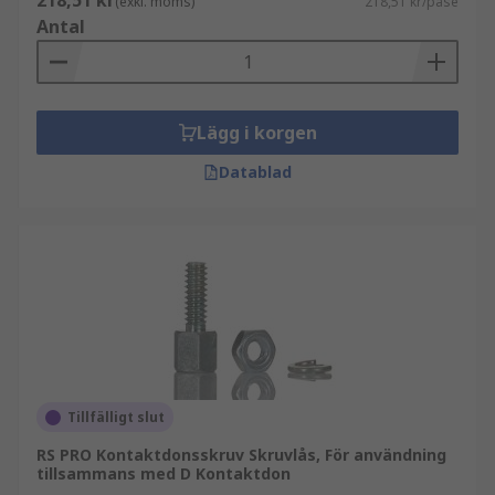
218,51 kr
(exkl. moms)
218,51 kr/påse
Antal
Lägg i korgen
Datablad
Tillfälligt slut
RS PRO Kontaktdonsskruv Skruvlås, För användning
tillsammans med D Kontaktdon