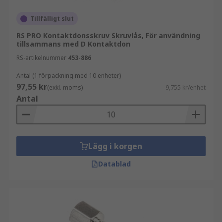
och hållbarhet i din anslutning. Det är särskilt
viktigt i miljöer där kontakter utsätts för rörelse,
Tillfälligt slut
vibrationer eller frekvent hantering.
RS PRO Kontaktdonsskruv Skruvlås, För användning
tillsammans med D Kontaktdon
Vanliga fördelar är:
RS-artikelnummer
453-886
Förbättrat skydd för kontakt och kabel
Antal (1 förpackning med 10 enheter)
Effektiv dragavlastning som minskar
97,55 kr
(exkl. moms)
9,755 kr/enhet
mekanisk belastning
Antal
Säkrare och mer stabil montering
Enklare installation och service
Mer professionell och långsiktig lösning
Lägg i korgen
Vanliga användningsområden
Datablad
D-Sub kontakttillbehör används i många typer av
tekniska applikationer där tillförlitlig anslutning
är avgörande. De förekommer ofta i: