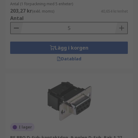
Antal (1 förpackning med 5 enheter)
203,27 kr
(exkl. moms)
40,654 kr/enhet
Antal
Lägg i korgen
Datablad
I lager
RS PRO D-Sub-kontaktdon, 9-polen D-Sub, Rak 1.27