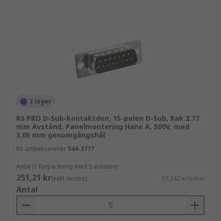
Med ett brett sortiment av d sub-kontaktdon,
snabb leverans och tillgång till teknisk
rådgivning gör RS det enkelt att hitta rätt lösning.
Utforska vårt utbud av d sub-kontakter och välj
komponenter som möter dina tekniska och
kommersiella krav.
I lager
RS PRO D-Sub-kontaktdon, 15-polen D-Sub, Rak 2.77
mm Avstånd, Panelmontering Hane A, 500V, med
3,05 mm genomgångshål
RS-artikelnummer
544-3777
Antal (1 förpackning med 5 enheter)
251,21 kr
(exkl. moms)
50,242 kr/enhet
Antal