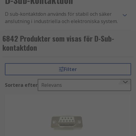
D sub-kontaktdon används för stabil och säker
anslutning i industriella och elektroniska system.
Hos RS hittar du d sub-kontakter i flera
utföranden för både standard- och krävande
6842 Produkter som visas för D-Sub-
miljöer.
kontaktdon
Användningsområden för d sub-kontakter
D
sub-kontaktdon är vanligt förekommande i
Filter
applikationer där tillförlitlig data- och
signalöverföring är avgörande. De används ofta
Sortera efter
Relevans
inom:
Industriell automation och styrsystem
Telekom och nätverksutrustning
Medicinteknik och mätinstrument
Inbyggda system och elektronik