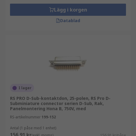
Lägg i korgen
Datablad
I lager
RS PRO D-Sub-kontaktdon, 25-polen, RS Pro D-
Subminiature connector serien D-Sub, Rak,
Panelmontering Hona B, 750V, med
RS-artikelnummer
199-152
Antal (1 påse med 1 enhet)
156,91 kr
(exkl. moms)
156,91 kr/påse