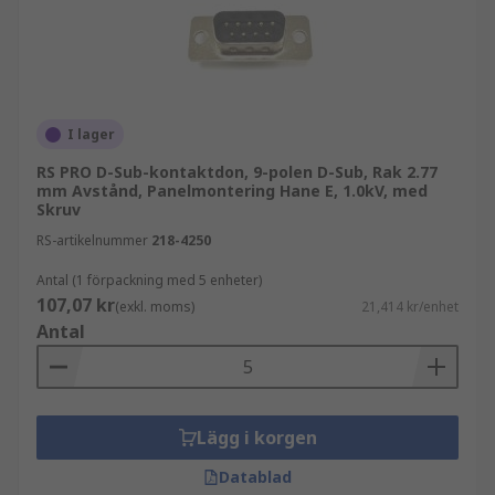
driftsäkerhet. RS erbjuder teknisk expertis som
hjälper dig att välja rätt komponent.
D sub-kontaktdon från RS PRO
I denna kategori
finns även d sub-kontaktdon från RS PRO, vårt
I lager
eget varumärke som kombinerar kvalitet,
RS PRO D-Sub-kontaktdon, 9-polen D-Sub, Rak 2.77
tillförlitlighet och konkurrenskraftigt pris. RS
mm Avstånd, Panelmontering Hane E, 1.0kV, med
PRO är ett tryggt val för professionella
Skruv
applikationer där prestanda och tillgänglighet är
RS-artikelnummer
218-4250
viktigt.
Antal (1 förpackning med 5 enheter)
Relaterade kategorier och tillbehör
För en
107,07 kr
(exkl. moms)
21,414 kr/enhet
komplett installation kan det vara relevant att
Antal
även se närliggande produkter och tillbehör:
USB-kontakter
Lägg i korgen
Cirkulära kontaktdon
Kablar
Datablad