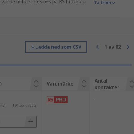
ävande miljöer. Hos oss på RS hittar du
Ta fram
ävs.
Ladda ned som CSV
1
av
62
odukter som uppfyller höga krav på
Antal
)
Varumärke
kontakter
-
ms)
191,55 kr/sats