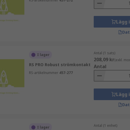
RS-artikelnummer
457-272
hänsyn till strömstyrka, spänning och miljöförhållanden. Även
Lägg 
t industriella kontakter för din applikation.
Dat
Antal (1 sats)
I lager
208,09 kr
(exkl. mo
RS PRO Robust strömkontakt
Antal
RS-artikelnummer
457-277
h industriella kontakter och beställ hos oss på RS för snab
Lägg 
Dat
Antal (1 enhet)
I lager