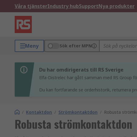
Våra tjänster
Industry hub
Support
Nya produkter
Meny
Sök efter MPN
Du har omdirigerats till RS Sverige
Elfa-Distrelec har gått samman med RS Group för 
Du kan fortfarande se orderhistorik, returnera pr
/
Kontaktdon
/
Strömkontaktdon
/
Robusta strömk
Robusta strömkontaktdon