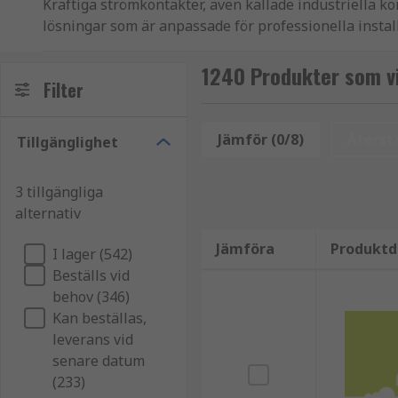
Kraftiga strömkontakter, även kallade industriella ko
lösningar som är anpassade för professionella installa
Dessa kontakter används när standardlösningar inte rä
1240 Produkter som v
Filter
Fördelar med industriella strömkontakter
Jämför (0/8)
Återstä
Tillgänglighet
Med rätt kraftig strömkontakt minskar risken för dr
säkerhet och prestanda.
3 tillgängliga
Vanliga fördelar är:
alternativ
Jämföra
Produktd
Säker hantering av höga strömmar
I lager (542)
Beställs vid
Robust konstruktion för lång livslängd
behov (346)
Tillförlitlig låsning och stabil anslutning
Kan beställas,
Anpassade för tuffa driftsmiljöer
leverans vid
senare datum
Användningsområden för kraftiga strömkonta
(233)