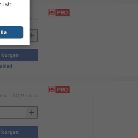
 i vår
-
ms)
239,55 kr/sats
lla
i korgen
ablad
-
ms)
242,35 kr/sats
i korgen