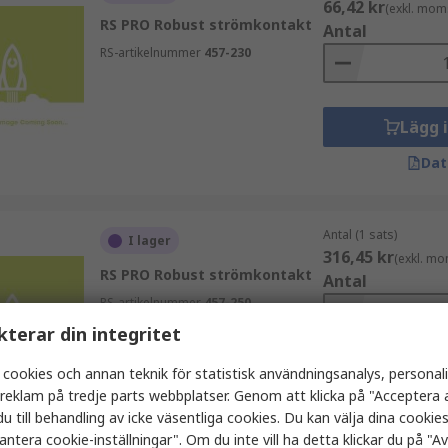
66,42 kr
(exkl. mom
RS PRO Robust strömkontakt
Antal
RS-artikelnummer
457-230
Lägg 
Dat
Antal (1 sats)
I lager
316,45 kr
(exkl. mo
RS PRO Robust strömkontakt
Antal
RS-artikelnummer
457-250
kterar din integritet
 cookies och annan teknik för statistisk användningsanalys, personal
Lägg 
a reklam på tredje parts webbplatser. Genom att klicka på "Acceptera a
Dat
u till behandling av icke väsentliga cookies. Du kan välja dina cooki
antera cookie-inställningar". Om du inte vill ha detta klickar du på "Avv