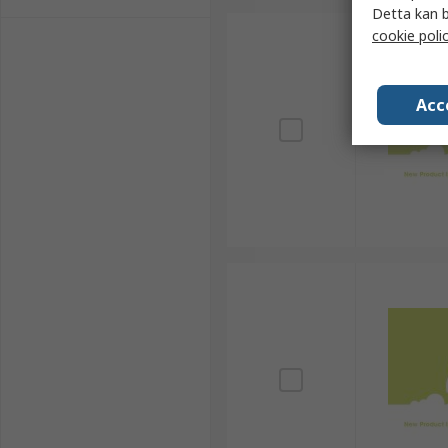
Detta kan b
cookie poli
Acc