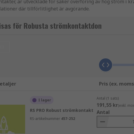
ntakter, är utvecklade för säker överföring av hög ström i kr
tioner där tillförlitlighet är avgörande.
cker till och där både elektrisk och mekanisk stabilitet kr
isas för Robusta strömkontaktdon
ll
iftstopp och överhettning. Vi på RS Components erbjuder pr
etaljer
Pris (ex. moms
Antal (1 sats)
I lager
191,55 kr
(exkl. mo
RS PRO Robust strömkontakt
Antal
RS-artikelnummer
457-252
kter