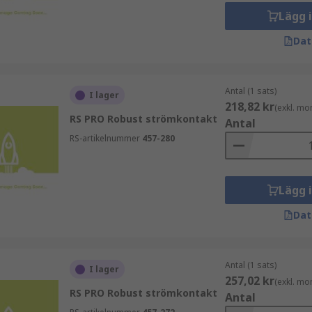
Lägg 
där strömförsörjningen är kritisk och belastningen hög.
Dat
Antal (1 sats)
I lager
218,82 kr
(exkl. mo
RS PRO Robust strömkontakt
Antal
RS-artikelnummer
457-280
Lägg 
ntakter, bland annat modulära system, panelmonterade konta
Dat
ling.
l, kapslingsklasser och skyddsnivåer för att möta specifika k
Antal (1 sats)
I lager
257,02 kr
(exkl. mo
RS PRO Robust strömkontakt
Antal