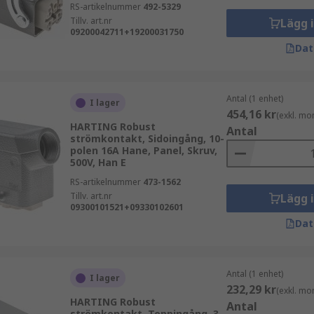
RS-artikelnummer
492-5329
Tillv. art.nr
Lägg 
09200042711+19200031750
Dat
Antal (1 enhet)
I lager
454,16 kr
(exkl. mo
HARTING Robust
Antal
strömkontakt, Sidoingång, 10-
polen 16A Hane, Panel, Skruv,
500V, Han E
RS-artikelnummer
473-1562
Tillv. art.nr
Lägg 
09300101521+09330102601
Dat
Antal (1 enhet)
I lager
232,29 kr
(exkl. mo
HARTING Robust
Antal
strömkontakt, Toppingång, 3-