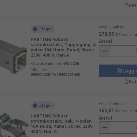
Dat
Antal (1 enhet)
I lager
279,55 kr
(exkl. mo
HARTING Robust
Antal
strömkontakt, Toppingång, 4-
polen 10A Hane, Panel, Skruv,
230V, 400 V, Han A
RS-artikelnummer
492-5256
Tillv. art.nr
Lägg 
09200042611+19200031440
Dat
Antal (1 enhet)
I lager
365,01 kr
(exkl. mo
HARTING Robust
Antal
strömkontakt, Rak, 4-polen
10A Hona, Panel, Skruv, 230V,
400 V, Han A