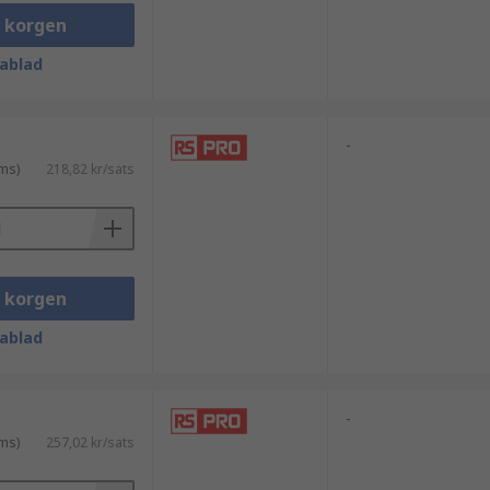
i korgen
ablad
-
ms)
218,82 kr/sats
i korgen
kter och kabelanslutningar. Många
ablad
rav.
-
ms)
257,02 kr/sats