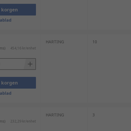
i korgen
ablad
HARTING
10
ms)
454,16 kr/enhet
i korgen
ablad
HARTING
3
ms)
232,29 kr/enhet