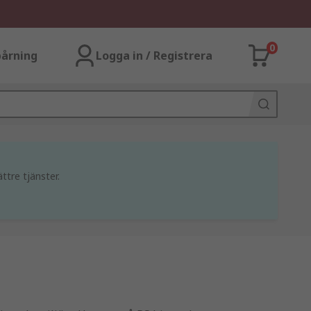
0
årning
Logga in / Registrera
ttre tjänster.