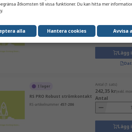
egränsa åtkomsten till vissa funktioner. Du kan hitta mer information
cy
.
Antal (1 sats)
I lager
239,55 kr
(exkl. mo
RS PRO Robust strömkontakt
Antal
eptera alla
Hantera cookies
Avvisa a
RS-artikelnummer
457-288
Lägg 
Dat
Antal (1 sats)
I lager
242,35 kr
(exkl. mo
RS PRO Robust strömkontakt
Antal
RS-artikelnummer
457-286
Lägg 