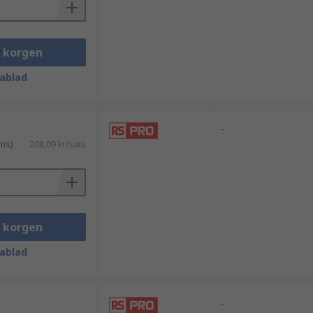
 installationssätt och frekvent
i korgen
ablad
-
ms)
208,09 kr/sats
b leverans och professionell support.
i korgen
ablad
-