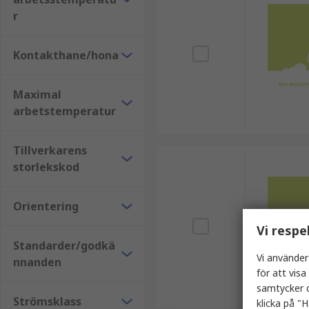
r
Kontakthane/hona
Maximal
arbetstemperatur
Tillverkarens
storlekskod
Orientering
Vi respe
Standarder/godkä
Vi använder
nnanden
för att vis
samtycker d
Strömsklass
klicka på "H