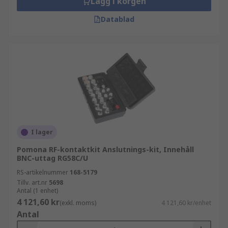
Lägg i korgen
frekvensområden som krävs i din applikation.
Rätt sats ger smidigare arbete och mer
Datablad
konsekventa resultat.
Utforska även vårt fulla
sortiment av RF-
kontakter och adaptrar
inom samma
huvudkategori, eller kontakta oss på RS
Components för teknisk rådgivning inför ditt val.
I lager
Pomona RF-kontaktkit Anslutnings-kit, Innehåll
BNC-uttag RG58C/U
RS-artikelnummer
168-5179
Tillv. art.nr
5698
Antal (1 enhet)
4 121,60 kr
(exkl. moms)
4 121,60 kr/enhet
Antal