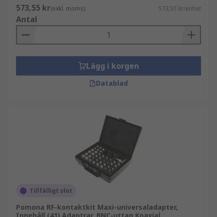
573,55 kr
(exkl. moms)
573,55 kr/enhet
Antal
Lägg i korgen
Datablad
Tillfälligt slut
Pomona RF-kontaktkit Maxi-universaladapter,
Innehåll (41) Adaptrar, BNC-uttag Koaxial