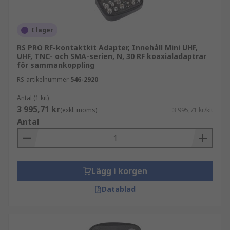
för driftstopp.
I lager
Vanliga fördelar är:
RS PRO RF-kontaktkit Adapter, Innehåll Mini UHF,
UHF, TNC- och SMA-serien, N, 30 RF koaxialadaptrar
Praktisk lösning för montering, test och
för sammankoppling
reparation
RS-artikelnummer
546-2920
Minskad lagerhållning av enskilda RF-
kontakter
Antal (1 kit)
3 995,71 kr
(exkl. moms)
3 995,71 kr/kit
Snabb tillgång till flera kontaktvarianter
Antal
Anpassat för service, utveckling och
fältarbete
Effektiv hantering i både labb- och
Lägg i korgen
industrimiljö
Datablad
Vanliga användningsområden
RF-kontaktsatser används i applikationer där RF-