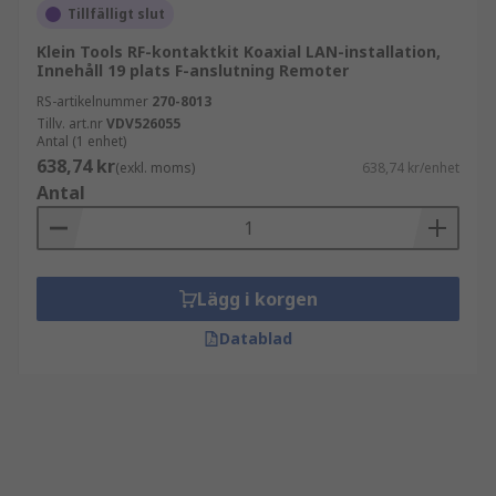
Tillfälligt slut
Klein Tools RF-kontaktkit Koaxial LAN-installation,
Innehåll 19 plats F-anslutning Remoter
RS-artikelnummer
270-8013
Tillv. art.nr
VDV526055
Antal (1 enhet)
638,74 kr
(exkl. moms)
638,74 kr/enhet
Antal
Lägg i korgen
Datablad