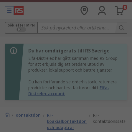
0
Sök efter MPN
Du har omdirigerats till RS Sverige
Elfa-Distrelec har gått samman med RS Group
för att erbjuda dig ett bredare utbud av
produkter, lokal support och bättre tjänster.
Du kan fortfarande se orderhistorik, returnera
produkter och hantera fakturor i ditt
Elfa-
Distrelec account
/
Kontaktdon
/
RF-
/
RF-
koaxialkontaktdon
kontaktdonssatser
och adaptrar