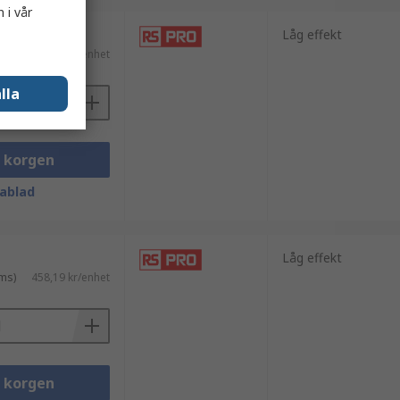
 i vår
Låg effekt
ms)
449,68 kr/enhet
lla
i korgen
ablad
Låg effekt
ms)
458,19 kr/enhet
i korgen