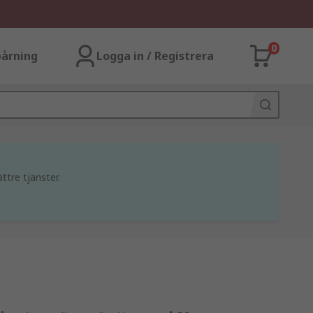
0
årning
Logga in / Registrera
ttre tjänster.