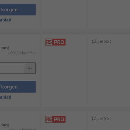
i korgen
ablad
Låg effekt
 moms)
1 068,93 kr/enhet
i korgen
ablad
Låg effekt
 moms)