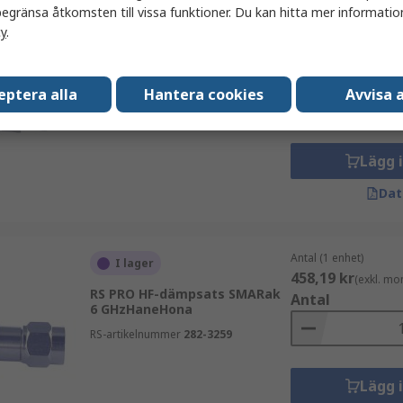
egränsa åtkomsten till vissa funktioner. Du kan hitta mer information
cy
.
Antal (1 enhet)
I lager
449,68 kr
(exkl. mo
RS PRO HF-dämpsats BNCRak 1
Antal
GHzHaneHona
eptera alla
Hantera cookies
Avvisa a
RS-artikelnummer
282-3276
Lägg 
Dat
Antal (1 enhet)
I lager
458,19 kr
(exkl. mo
RS PRO HF-dämpsats SMARak
Antal
6 GHzHaneHona
RS-artikelnummer
282-3259
Lägg 