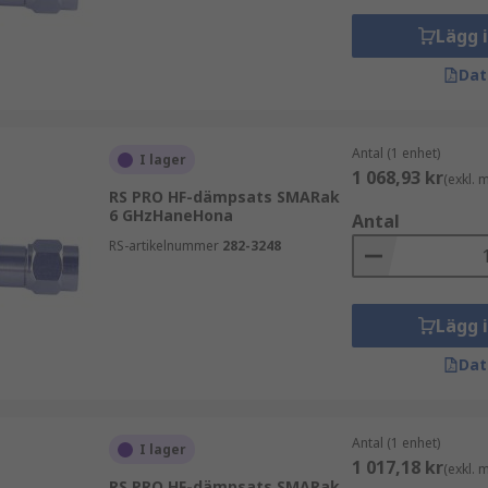
Lägg 
Dat
Antal (1 enhet)
I lager
1 068,93 kr
(exkl.
RS PRO HF-dämpsats SMARak
6 GHzHaneHona
Antal
RS-artikelnummer
282-3248
Lägg 
Dat
Antal (1 enhet)
I lager
1 017,18 kr
(exkl.
RS PRO HF-dämpsats SMARak