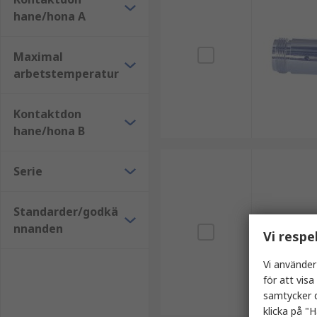
hane/hona A
Maximal
arbetstemperatur
Kontaktdon
hane/hona B
Serie
Standarder/godkä
nnanden
Vi respe
Vi använder
för att vis
samtycker d
klicka på "H