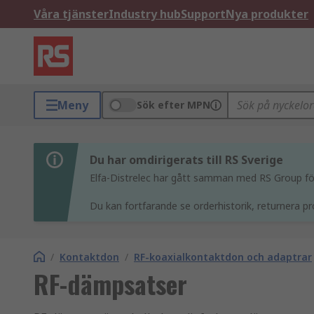
Våra tjänster
Industry hub
Support
Nya produkter
Meny
Sök efter MPN
Du har omdirigerats till RS Sverige
Elfa-Distrelec har gått samman med RS Group för 
Du kan fortfarande se orderhistorik, returnera pr
/
Kontaktdon
/
RF-koaxialkontaktdon och adaptrar
RF-dämpsatser