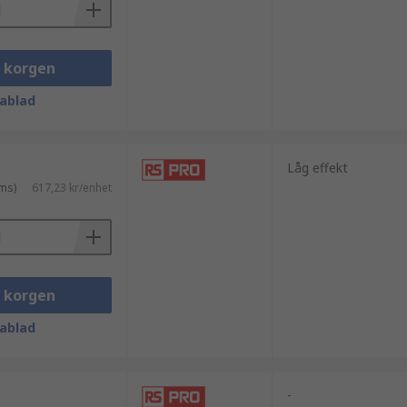
urrenskraftigt pris och är ett tryggt
i korgen
ablad
Låg effekt
ms)
617,23 kr/enhet
i korgen
mpare och radiofrekvensdämpare och välj
ablad
-