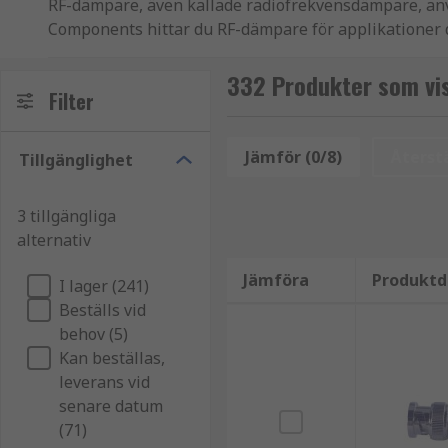
RF-dämpare, även kallade radiofrekvensdämpare, använ
Components hittar du RF-dämpare för applikationer 
Produkterna är utvecklade för att fungera över definier
332 Produkter som vi
Filter
Vanliga användningsområden för RF-dämpare
Jämför (0/8)
Återstä
Tillgänglighet
RF-dämpare används när signalnivån behöver justeras
Typiska användningsområden är:
3 tillgängliga
alternativ
Test- och mätutrustning för RF
Jämföra
Produktd
I lager (241)
Kommunikations- och radiosystem
Beställs vid
Antennsystem och signaldistribution
behov (5)
Laboratorie- och utvecklingsmiljöer
Kan beställas,
leverans vid
Olika typer av radiofrekvensdämpare
senare datum
(71)