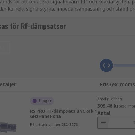
ds för att reducera signalnivån i RF- och koaxialsystem på 
där korrekt signalstyrka, impedansanpassning och stabil p
ade frekvensområden och bidrar till tillförlitlig drift i både
sas för RF-dämpsatser
ll
 för att skydda utrustning, förbättra mätresultat eller op
etaljer
Pris (ex. moms
Antal (1 enhet)
I lager
309,46 kr
(exkl. mo
RS PRO HF-dämpsats BNCRak 1
Antal
GHzHaneHona
RS-artikelnummer
282-3273