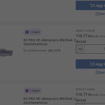
ende på dämpningsvärde, frekvensområde och kontakttyp. Va
Lägg 
Dat
Antal (1 enhet)
I lager
110,77 kr
(exkl. mo
RS PRO HF-dämpsats BNCRak 2
Antal
GHzHaneHona
NC eller N-type
RS-artikelnummer
282-3275
Lägg 
 och vilket frekvensområde som används. Kontrollera även i
Dat
ffektklassning och noggrannhet viktiga faktorer. Vi på RS hj
Antal (1 enhet)
I lager
a
110,77 kr
(exkl. mo
RS PRO HF-dämpsats BNCRak 2
Antal
GHzHaneHona