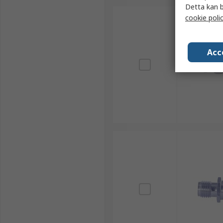
Detta kan b
cookie poli
Acc