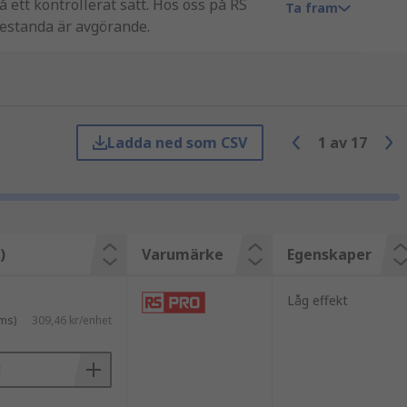
ett kontrollerat sätt. Hos oss på RS
Ta fram
restanda är avgörande.
 testmiljöer och färdiga installationer.
Ladda ned som CSV
1
av
17
timera systemets prestanda.
)
Varumärke
Egenskaper
Låg effekt
ms)
309,46 kr/enhet