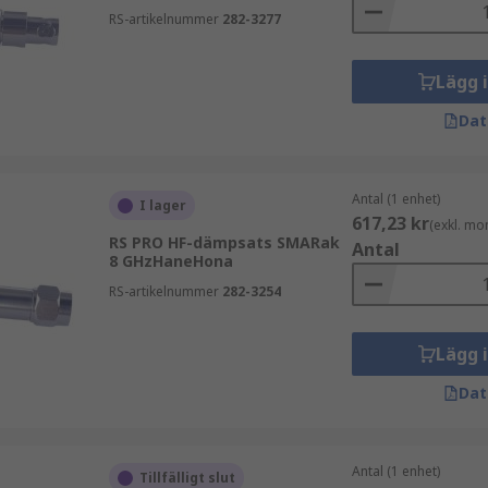
rt eget varumärke kombinerar verifierad prestanda med konk
RS-artikelnummer
282-3277
tallationer.
Lägg 
Dat
Antal (1 enhet)
I lager
617,23 kr
(exkl. mo
RS PRO HF-dämpsats SMARak
Antal
8 GHzHaneHona
RS-artikelnummer
282-3254
Lägg 
d tillgänglighet och teknisk expertis. Utforska våra RF-dä
Dat
Antal (1 enhet)
Tillfälligt slut