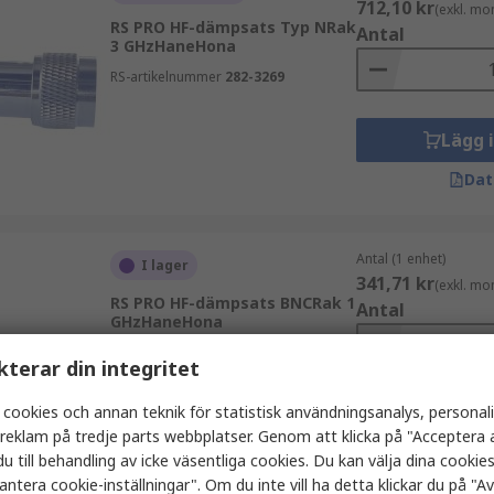
712,10 kr
(exkl. mo
RS PRO HF-dämpsats Typ NRak
Antal
3 GHzHaneHona
RS-artikelnummer
282-3269
Lägg 
Dat
Antal (1 enhet)
I lager
341,71 kr
(exkl. mo
RS PRO HF-dämpsats BNCRak 1
Antal
GHzHaneHona
RS-artikelnummer
282-3278
kterar din integritet
 cookies och annan teknik för statistisk användningsanalys, personal
Lägg 
a reklam på tredje parts webbplatser. Genom att klicka på "Acceptera a
Dat
u till behandling av icke väsentliga cookies. Du kan välja dina cooki
antera cookie-inställningar". Om du inte vill ha detta klickar du på "Avv