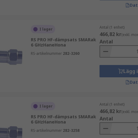
Dat
Antal (1 enhet)
I lager
466,82 kr
(exkl. mo
RS PRO HF-dämpsats SMARak
Antal
6 GHzHaneHona
RS-artikelnummer
282-3260
Lägg 
Dat
Antal (1 enhet)
I lager
466,82 kr
(exkl. mo
RS PRO HF-dämpsats SMARak
Antal
6 GHzHaneHona
RS-artikelnummer
282-3258