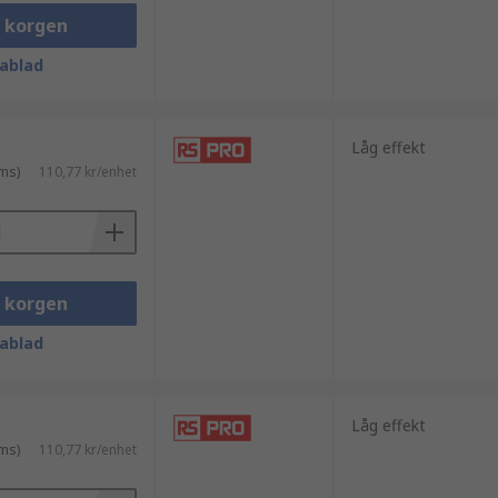
let påverkar både signalintegritet och
i korgen
ablad
Låg effekt
ms)
110,77 kr/enhet
i korgen
mpedans, vanligtvis 50 ohm, samt vilken
ablad
älper gärna till med teknisk rådgivning
Låg effekt
ms)
110,77 kr/enhet