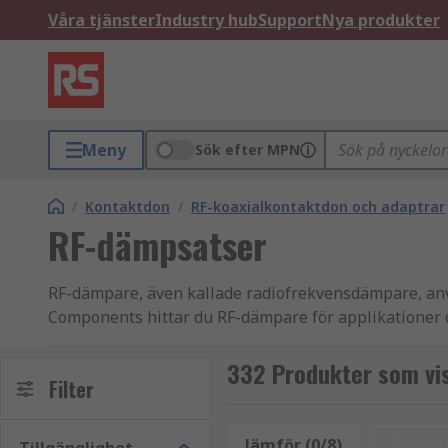
Våra tjänster
Industry hub
Support
Nya produkter
Meny
Sök efter MPN
/
Kontaktdon
/
RF-koaxialkontaktdon och adaptrar
RF-dämpsatser
RF-dämpare, även kallade radiofrekvensdämpare, använ
Components hittar du RF-dämpare för applikationer 
Produkterna är utvecklade för att fungera över definier
332 Produkter som vi
Filter
Vanliga användningsområden för RF-dämpare
Jämför (0/8)
Återstä