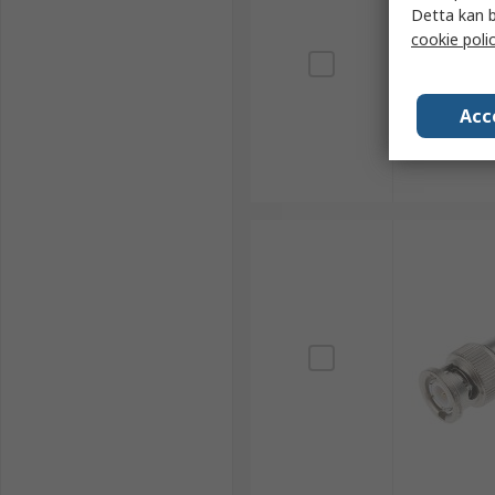
Detta kan b
cookie poli
Acc