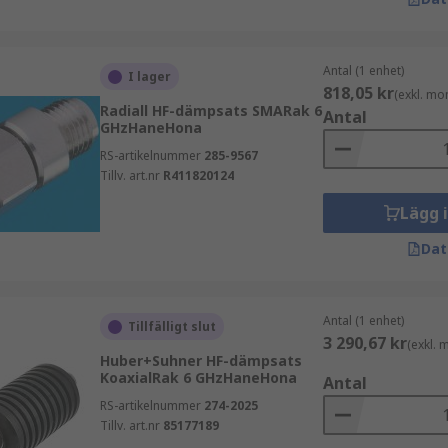
Antal (1 enhet)
I lager
818,05 kr
(exkl. mo
Radiall HF-dämpsats SMARak 6
Antal
GHzHaneHona
RS-artikelnummer
285-9567
d tillgänglighet och teknisk expertis. Utforska våra RF-dä
Tillv. art.nr
R411820124
Lägg 
Dat
Antal (1 enhet)
Tillfälligt slut
3 290,67 kr
(exkl.
Huber+Suhner HF-dämpsats
KoaxialRak 6 GHzHaneHona
Antal
RS-artikelnummer
274-2025
Tillv. art.nr
85177189