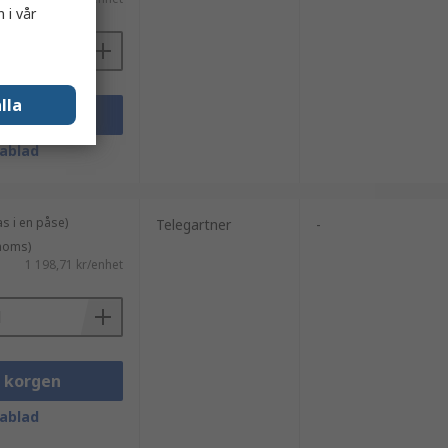
 i vår
lla
i korgen
ablad
as i en påse)
Telegartner
-
 moms)
1 198,71 kr/enhet
i korgen
ablad