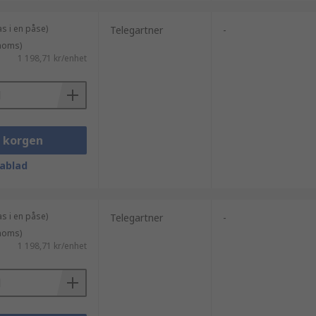
as i en påse)
Telegartner
-
 moms)
1 198,71 kr/enhet
i korgen
ablad
as i en påse)
Telegartner
-
 moms)
1 198,71 kr/enhet