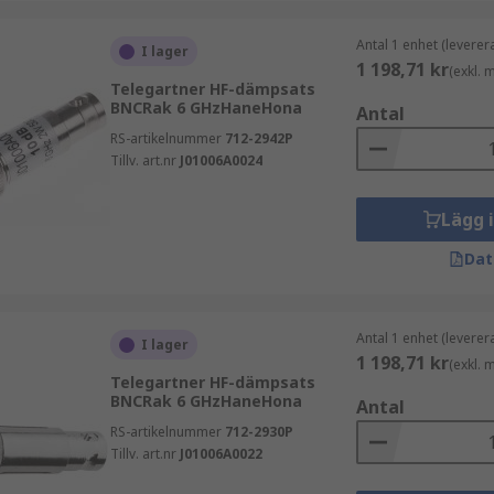
Antal 1 enhet (leverer
I lager
1 198,71 kr
(exkl.
Telegartner HF-dämpsats
BNCRak 6 GHzHaneHona
Antal
RS-artikelnummer
712-2942P
Tillv. art.nr
J01006A0024
Lägg 
Dat
Antal 1 enhet (leverer
I lager
1 198,71 kr
(exkl.
Telegartner HF-dämpsats
BNCRak 6 GHzHaneHona
Antal
RS-artikelnummer
712-2930P
Tillv. art.nr
J01006A0022