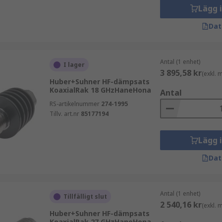
Lägg 
Dat
Antal (1 enhet)
I lager
3 895,58 kr
(exkl.
Huber+Suhner HF-dämpsats
KoaxialRak 18 GHzHaneHona
Antal
RS-artikelnummer
274-1995
Tillv. art.nr
85177194
Lägg 
Dat
Antal (1 enhet)
Tillfälligt slut
2 540,16 kr
(exkl.
Huber+Suhner HF-dämpsats
KoaxialRak 27 GHzHaneHona