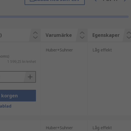
timera systemets prestanda.
)
Varumärke
Egenskaper
Huber+Suhner
Låg effekt
 moms)
1 599,25 kr/enhet
let påverkar både signalintegritet och
i korgen
ablad
Huber+Suhner
Låg effekt