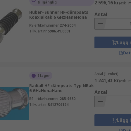
2 596,16 kr
tillgänglig
(exkl.
Huber+Suhner HF-dämpsats
NC eller N-type
Antal
KoaxialRak 6 GHzHaneHona
RS-artikelnummer
274-2004
Tillv. art.nr
5906.41.0001
 och vilket frekvensområde som används. Kontrollera även i
Lägg 
ffektklassning och noggrannhet viktiga faktorer. Vi på RS hj
Dat
a
Antal (1 enhet)
I lager
1 241,41 kr
(exkl.
rt eget varumärke kombinerar verifierad prestanda med konk
Radiall HF-dämpsats Typ NRak
6 GHzHonaHane
tallationer.
Antal
RS-artikelnummer
285-9680
Tillv. art.nr
R412706124
Lägg 
Dat