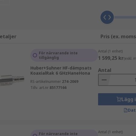
 för att skydda utrustning, förbättra mätresultat eller op
etaljer
Pris (ex. moms
Antal (1 enhet)
För närvarande inte
1 599,25 kr
tillgänglig
(exkl.
Huber+Suhner HF-dämpsats
Antal
KoaxialRak 6 GHzHaneHona
RS-artikelnummer
274-2069
ende på dämpningsvärde, frekvensområde och kontakttyp. Va
Tillv. art.nr
85177166
Lägg 
Dat
Antal (1 enhet)
För närvarande inte