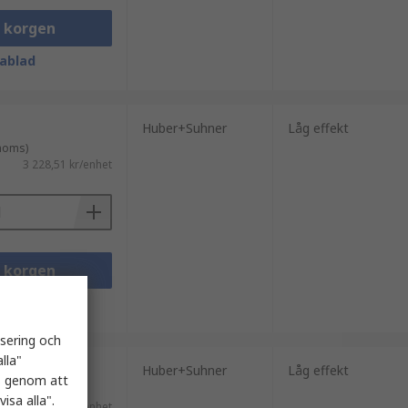
i korgen
ablad
Huber+Suhner
Låg effekt
 moms)
3 228,51 kr/enhet
i korgen
ablad
isering och
lla"
Huber+Suhner
Låg effekt
es genom att
 moms)
isa alla".
3 228,51 kr/enhet