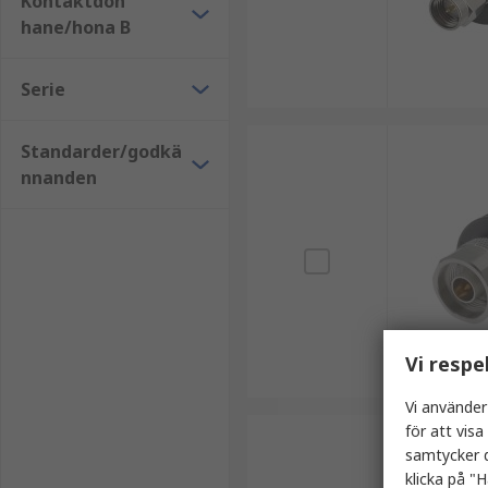
Kontaktdon
hane/hona B
Serie
Standarder/godkä
nnanden
Vi respe
Vi använder
för att vis
samtycker d
klicka på "H