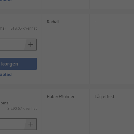
Radiall
-
ms)
818,05 kr/enhet
mpare och radiofrekvensdämpare och välj
i korgen
ablad
Huber+Suhner
Låg effekt
 moms)
3 290,67 kr/enhet