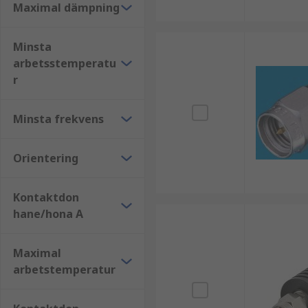
Komplettera med:
Maximal dämpning
RF- och koaxialkontaktdon
Minsta
Kablar och ledningar
arbetsstemperatu
r
Hitta rätt RF-dämpare hos RS
Minsta frekvens
Vi på RS Components erbjuder ett brett sortiment, go
en lösning som passar din applikation.
Orientering
Kontaktdon
hane/hona A
Maximal
arbetstemperatur