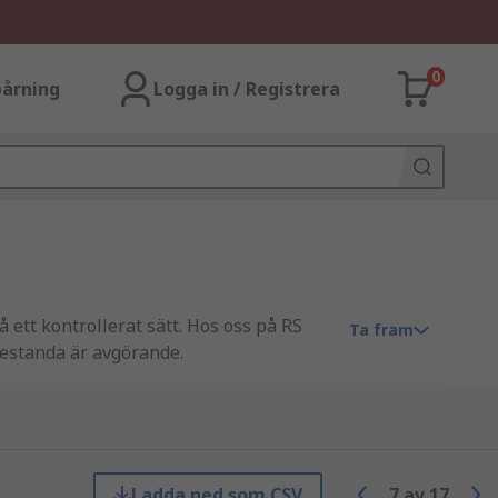
0
årning
Logga in / Registrera
ett kontrollerat sätt. Hos oss på RS
Ta fram
restanda är avgörande.
 testmiljöer och färdiga installationer.
Ladda ned som CSV
7
av
17