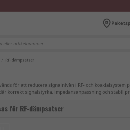
Paketsp
/
RF-dämpsatser
ds för att reducera signalnivån i RF- och koaxialsystem på 
där korrekt signalstyrka, impedansanpassning och stabil p
ade frekvensområden och bidrar till tillförlitlig drift i både
sas för RF-dämpsatser
ll