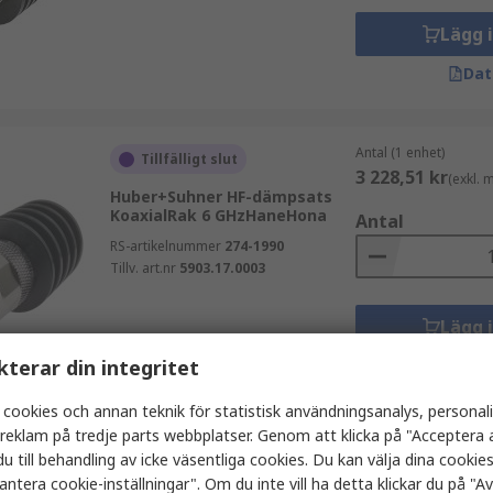
Lägg 
Dat
Antal (1 enhet)
Tillfälligt slut
3 228,51 kr
(exkl.
Huber+Suhner HF-dämpsats
KoaxialRak 6 GHzHaneHona
Antal
RS-artikelnummer
274-1990
Tillv. art.nr
5903.17.0003
Lägg 
kterar din integritet
Dat
 cookies och annan teknik för statistisk användningsanalys, personal
a reklam på tredje parts webbplatser. Genom att klicka på "Acceptera a
Antal (1 enhet)
Tillfälligt slut
u till behandling av icke väsentliga cookies. Du kan välja dina cooki
3 228,51 kr
(exkl.
antera cookie-inställningar". Om du inte vill ha detta klickar du på "Avv
Huber+Suhner HF-dämpsats