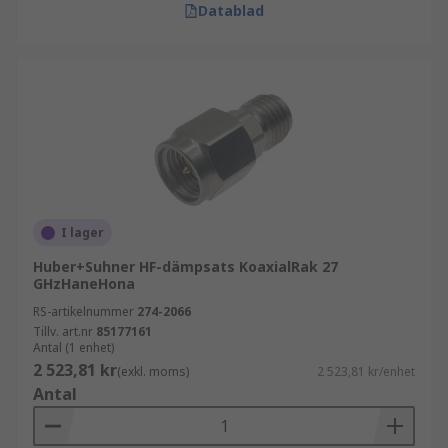
Datablad
I lager
Huber+Suhner HF-dämpsats KoaxialRak 27
GHzHaneHona
RS-artikelnummer
274-2066
Tillv. art.nr
85177161
Antal (1 enhet)
2 523,81 kr
(exkl. moms)
2 523,81 kr/enhet
Antal