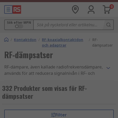
0
Sök efter MPN
/
Kontaktdon
/
RF-koaxialkontaktdon
/
RF-
och adaptrar
dämpsatser
RF-dämpsatser
RF-dämpare, även kallade radiofrekvensdämpare,
används för att reducera signalnivån i RF- och
koaxialsystem på ett kontrollerat sätt. Hos oss på
RS Components hittar du RF-dämpare för
332 Produkter som visas för RF-
applikationer där korrekt signalstyrka,
dämpsatser
impedansanpassning och stabil prestanda är
avgörande.
Filter
Produkterna är utvecklade för att fungera över