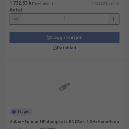
1 732,53 kr
(exkl. moms)
1 732,53 kr/enhet
Antal
Lägg i korgen
Datablad
I lager
Huber+Suhner HF-dämpsats BNCRak 4 GHzHaneHona