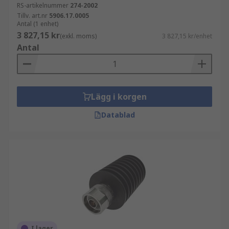
RS-artikelnummer
274-2002
Relaterade kategorier
Tillv. art.nr
5906.17.0005
Antal (1 enhet)
3 827,15 kr
(exkl. moms)
3 827,15 kr/enhet
Komplettera med:
Antal
RF- och koaxialkontaktdon
Kablar och ledningar
Lägg i korgen
Hitta rätt RF-dämpare hos RS
Datablad
Vi på RS Components erbjuder ett brett
sortiment, god tillgänglighet och teknisk expertis.
Utforska våra RF-dämpare och
radiofrekvensdämpare och välj en lösning som
passar din applikation.
I lager