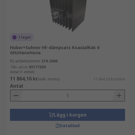
I lager
Huber+Suhner HF-dämpsats KoaxialRak 6
GHzHaneHona
RS-artikelnummer
274-2006
Tillv. art.nr
85177209
Antal (1 enhet)
11 864,16 kr
(exkl. moms)
11 864,16 kr/enhet
Antal
Lägg i korgen
Datablad