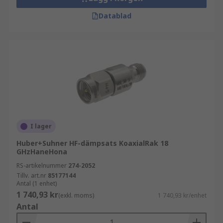
Datablad
I lager
Huber+Suhner HF-dämpsats KoaxialRak 18
GHzHaneHona
RS-artikelnummer
274-2052
Tillv. art.nr
85177144
Antal (1 enhet)
1 740,93 kr
(exkl. moms)
1 740,93 kr/enhet
Antal