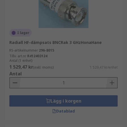
I lager
Radiall HF-dämpsats BNCRak 3 GHzHonaHane
RS-artikelnummer
296-8015
Tillv. art.nr
R412403124
Antal (1 enhet)
1 529,47 kr
(exkl. moms)
1 529,47 kr/enhet
Antal
Lägg i korgen
Datablad