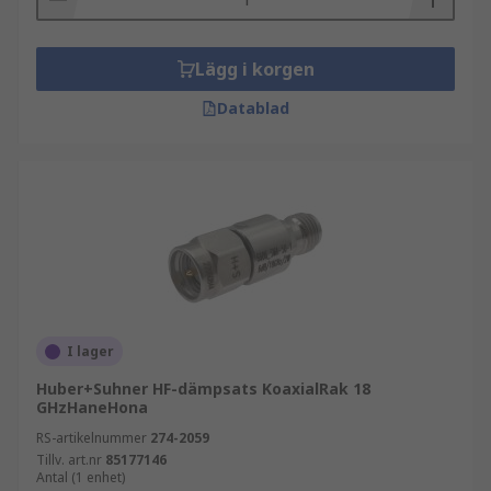
Lägg i korgen
Datablad
I lager
Huber+Suhner HF-dämpsats KoaxialRak 18
GHzHaneHona
RS-artikelnummer
274-2059
Tillv. art.nr
85177146
Antal (1 enhet)