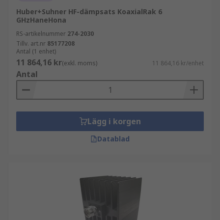
Huber+Suhner HF-dämpsats KoaxialRak 6
GHzHaneHona
RS-artikelnummer
274-2030
Tillv. art.nr
85177208
Antal (1 enhet)
11 864,16 kr
(exkl. moms)
11 864,16 kr/enhet
Antal
Lägg i korgen
Datablad