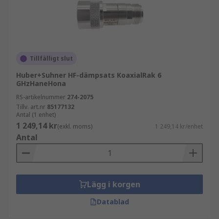
Tillfälligt slut
Huber+Suhner HF-dämpsats KoaxialRak 6
GHzHaneHona
RS-artikelnummer
274-2075
Tillv. art.nr
85177132
Antal (1 enhet)
1 249,14 kr
(exkl. moms)
1 249,14 kr/enhet
Antal
Lägg i korgen
Datablad