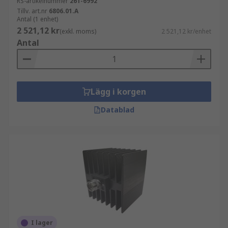
RS-artikelnummer
261-6992
Tillv. art.nr
6806.01.A
Antal (1 enhet)
2 521,12 kr
(exkl. moms)
2 521,12 kr/enhet
Antal
Lägg i korgen
Datablad
I lager