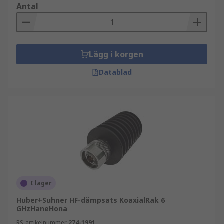
Antal
Lägg i korgen
Datablad
I lager
Huber+Suhner HF-dämpsats KoaxialRak 6
GHzHaneHona
RS-artikelnummer
274-1991