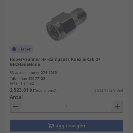
I lager
Huber+Suhner HF-dämpsats KoaxialRak 27
GHzHaneHona
RS-artikelnummer
274-2035
Tillv. art.nr
85177152
Antal (1 enhet)
2 523,81 kr
(exkl. moms)
2 523,81 kr/enhet
Antal
Lägg i korgen