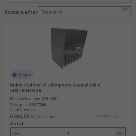
definierade frekvensområden och bidrar till
Sortera efter
Relevans
tillförlitlig drift i både testmiljöer och färdiga
installationer.
Vanliga användningsområden för RF-
dämpare
RF-dämpare används när signalnivån behöver
justeras för att skydda utrustning, förbättra
mätresultat eller optimera systemets prestanda.
I lager
Huber+Suhner HF-dämpsats KoaxialRak 6
Typiska användningsområden är:
GHzHaneHona
RS-artikelnummer
274-2021
Test- och mätutrustning för RF
Tillv. art.nr
85177206
Kommunikations- och radiosystem
Antal (1 enhet)
6 696,59 kr
(exkl. moms)
6 696,59 kr/enhet
Antennsystem och signaldistribution
Antal
Laboratorie- och utvecklingsmiljöer