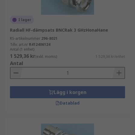
I lager
Radiall HF-dämpsats BNCRak 3 GHzHonaHane
RS-artikelnummer
296-8021
Tillv. art.nr
R412406124
Antal (1 enhet)
1 529,36 kr
(exkl. moms)
1 529,36 kr/enhet
Antal
Lägg i korgen
Datablad