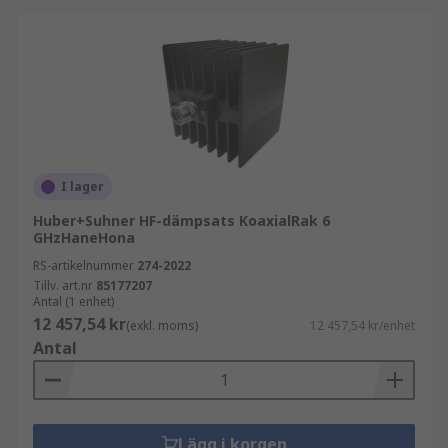
I lager
Huber+Suhner HF-dämpsats KoaxialRak 6
GHzHaneHona
RS-artikelnummer
274-2022
Tillv. art.nr
85177207
Antal (1 enhet)
12 457,54 kr
(exkl. moms)
12 457,54 kr/enhet
Antal
Lägg i korgen