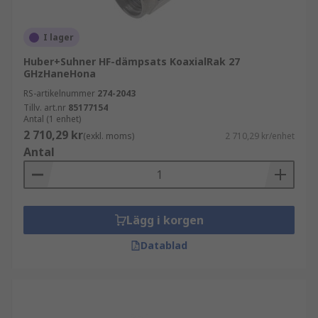
I lager
Huber+Suhner HF-dämpsats KoaxialRak 27
GHzHaneHona
RS-artikelnummer
274-2043
Tillv. art.nr
85177154
Antal (1 enhet)
2 710,29 kr
(exkl. moms)
2 710,29 kr/enhet
Antal
Lägg i korgen
Datablad