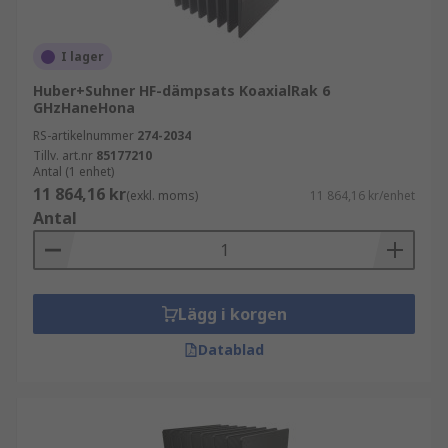
I lager
Huber+Suhner HF-dämpsats KoaxialRak 6
GHzHaneHona
RS-artikelnummer
274-2034
Tillv. art.nr
85177210
Antal (1 enhet)
11 864,16 kr
(exkl. moms)
11 864,16 kr/enhet
Antal
Lägg i korgen
Datablad