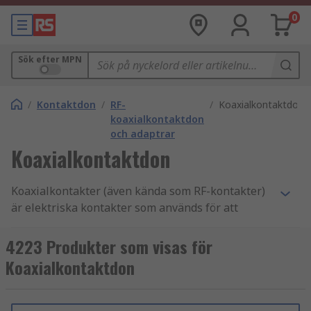
0
Sök efter MPN
/
Kontaktdon
/
RF-
/
Koaxialkontaktdon
koaxialkontaktdon
och adaptrar
Koaxialkontaktdon
Koaxialkontakter (även kända som RF-kontakter)
är elektriska kontakter som används för att
ansluta koaxialkablar till elektroniska enheter
och kan överföra högfrekventa signaler över
4223 Produkter som visas för
långa avstånd. Du kan hitta mer information i vår
Koaxialkontaktdon
guide om koaxialkontakter
.
Vad gör koaxialkontakter?