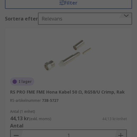
Filter
Koaxialkontakter ger en bekväm metod för att
Sortera efter
Relevans
ansluta RF-utrustning och säkerställer tillförlitlig
och effektiv signalöverföring i en rad
elektroniska enheter och system.
Användningsområden
Koaxialkontakter används i flera tillämpningar,
inklusive:
I lager
Laboratorium
RS PRO FME FME Hona Kabel 50 Ω, RG58/U Crimp, Rak
Test och mätning
RS-artikelnummer
738-5727
Telekommunikation
Antal (1 enhet)
Basstationer
44,13 kr
(exkl. moms)
44,13 kr/enhet
GPS LAN
Antal
Antenner