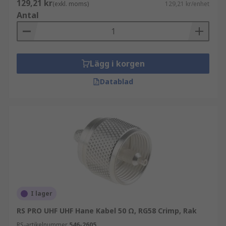
129,21 kr
(exkl. moms)
129,21 kr/enhet
N-kontakter – N-typkontakter används i
Antal
tillämpningar med högre effekt, såsom
radiosändningssystem
TNC-kontakter – dessa liknar BNC-
kontakter och är designade för
Lägg i korgen
utomhusbruk
Datablad
F-kontakter - dessa F-typ koaxialkontakter
används vanligtvis i kabel-TV- och
satellitsystem för att leda en elektrisk
signal
SMB-kontakter – (Subminiature Version B)
används ofta inom industriell elektronik och
telekommunikationsutrustning
I lager
RS PRO UHF UHF Hane Kabel 50 Ω, RG58 Crimp, Rak
RS-artikelnummer
546-2605