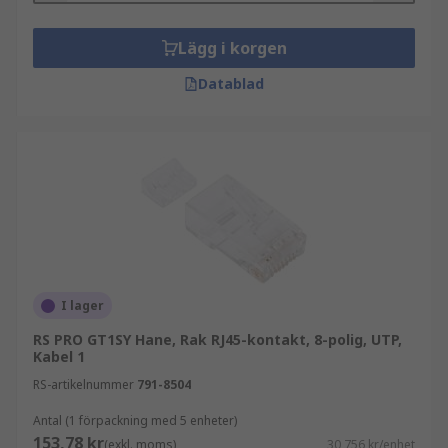
Lägg i korgen
Datablad
I lager
RS PRO GT1SY Hane, Rak RJ45-kontakt, 8-polig, UTP,
Kabel 1
RS-artikelnummer
791-8504
Antal (1 förpackning med 5 enheter)
153,78 kr
(exkl. moms)
30,756 kr/enhet