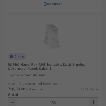
Datablad
nätverkskontakt för din applikation. Utforska
sortimentet och beställ enkelt online.
I lager
RS PRO Hane, Rak RJ45-kontakt, Kat6, 8-polig,
Oskärmad, Kabel, Kabel 1
RS-artikelnummer
266-2640
Antal (1 förpackning med 100 enheter)
718,00 kr
(exkl. moms)
7,18 kr/enhet
Antal