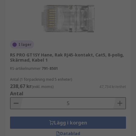
I lager
RS PRO GT1SY Hane, Rak RJ45-kontakt, Cat5, 8-polig,
Skärmad, Kabel 1
RS-artikelnummer
791-8501
Antal (1 förpackning med 5 enheter)
238,67 kr
(exkl. moms)
47,734 kr/enhet
Antal
Lägg i korgen
Datablad