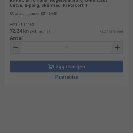
RS PRO MTC Hona, Högervinklad RJ45-kontakt,
Cat5e, 8-polig, Skärmad, Kretskort 1
RS-artikelnummer
331-6443
Antal (1 enhet)
72,24 kr
(exkl. moms)
72,24 kr/enhet
Antal
Lägg i korgen
Datablad