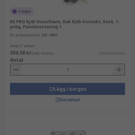
Vanliga typer av RJ-kontaktdon
I lager
RS PRO RJ45 Hona/hane, Rak RJ45-kontakt, Kat6, 1-
I nätverks- och teleinstallationer förekommer
polig, Panelmontering 1
flera varianter av RJ-kontakter beroende på
RS-artikelnummer
231-7897
applikation och standard. Exempel på vanliga
Antal (1 enhet)
typer är: RJ11, RJ12, RJ22, RJ25, RJ45, RJ48 och
394,58 kr
(exkl. moms)
394,58 kr/enhet
RJ50.
Antal
RJ45 används främst för Ethernet och datanät,
medan övriga kontaktdon ofta förekommer i
telefoni, styrsystem och specialiserade
Lägg i korgen
kommunikationslösningar.
Datablad
Användningsområden för
nätverkskontakter
Ethernetkontakt och andra RJ-kontaktdon