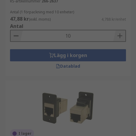
RS-artikelnummer
266-2637
Antal (1 förpackning med 10 enheter)
47,88 kr
(exkl. moms)
4,788 kr/enhet
Antal
Lägg i korgen
Datablad
I lager