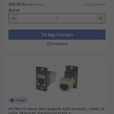
326,03 kr
(exkl. moms)
326,03 kr/enhet
Antal
Lägg i korgen
Datablad
I lager
RS PRO FT Hona, Rektangulär RJ45-kontakt, Cat6a, 8-
polig, Skärmad, Panelmontering 1