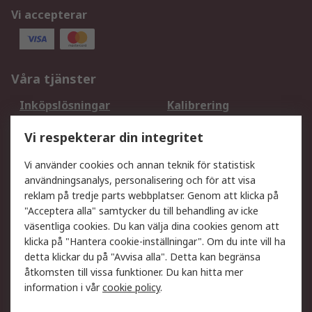
Vi accepterar
Våra tjänster
Inköpslösningar
Kalibrering
Utökat sortiment
Oljetestning och analys
Vi respekterar din integritet
DesignSpark
Teknisk Support
Ditt lokala säljteam
Exportlösningar
Vi använder cookies och annan teknik för statistisk
användningsanalys, personalisering och för att visa
reklam på tredje parts webbplatser. Genom att klicka på
Support
"Acceptera alla" samtycker du till behandling av icke
Få hjälp
Retur av varor
väsentliga cookies. Du kan välja dina cookies genom att
klicka på "Hantera cookie-inställningar". Om du inte vill ha
Leverans
Spåra din order
detta klickar du på "Avvisa alla". Detta kan begränsa
Begär en fakturakopi
Fördelar med RS-konto
åtkomsten till vissa funktioner. Du kan hitta mer
Betalningsalternativ
Okdo
information i vår
cookie policy
.