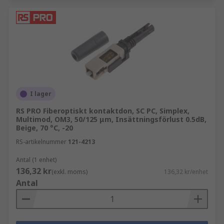
I lager
RS PRO Fiberoptiskt kontaktdon, SC PC, Simplex,
Multimod, OM3, 50/125 μm, Insättningsförlust 0.5dB,
Beige, 70 °C, -20
RS-artikelnummer
121-4213
Antal (1 enhet)
136,32 kr
(exkl. moms)
136,32 kr/enhet
Antal