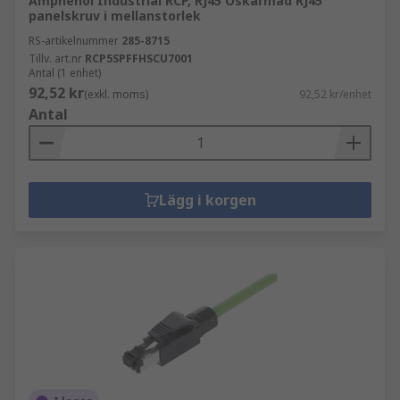
Amphenol Industrial RCP, RJ45 Oskärmad RJ45
panelskruv i mellanstorlek
RS-artikelnummer
285-8715
Tillv. art.nr
RCP5SPFFHSCU7001
Antal (1 enhet)
92,52 kr
(exkl. moms)
92,52 kr/enhet
Antal
Lägg i korgen