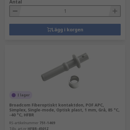
Antal
Lägg i korgen
I lager
Broadcom Fiberoptiskt kontaktdon, POF APC,
Simplex, Single-mode, Optisk plast, 1 mm, Grå, 85 °C,
-40 °C, HFBR
RS-artikelnummer
751-1469
Tillv. art.nr
HFBR-4501Z