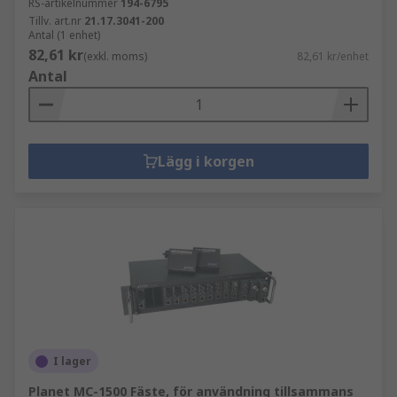
RS-artikelnummer
194-6795
Tillv. art.nr
21.17.3041-200
Antal (1 enhet)
82,61 kr
(exkl. moms)
82,61 kr/enhet
Antal
Lägg i korgen
I lager
Planet MC-1500 Fäste, för användning tillsammans