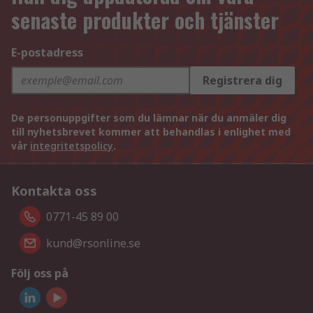
senaste produkter och tjänster
E-postadress
Registrera dig
De personuppgifter som du lämnar när du anmäler dig
till nyhetsbrevet kommer att behandlas i enlighet med
vår
integritetspolicy
.
Kontakta oss
0771-45 89 00
kund@rsonline.se
Följ oss på