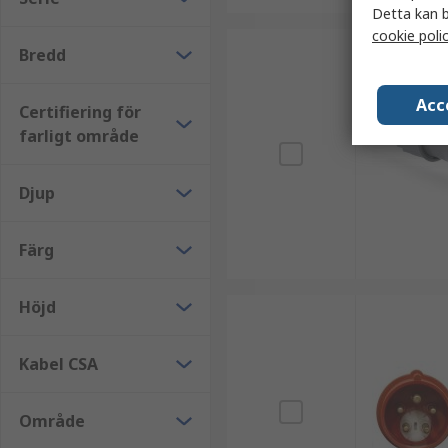
Detta kan b
cookie poli
Bredd
Acc
Certifiering för
farligt område
Djup
Färg
Höjd
Kabel CSA
Område