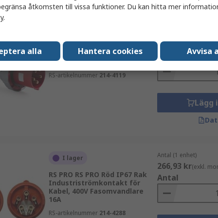
egränsa åtkomsten till vissa funktioner. Du kan hitta mer information
cy
.
Antal (1 enhet)
I lager
2 152,12 kr
(exkl.
RS PRO RS PRO Röd IP67 Rak
eptera alla
Hantera cookies
Avvisa a
Industriströmkontakt för
Antal
Kabel, 380V, 415 V 125A
RS-artikelnummer
214-4119
Lägg 
Dat
Antal (1 enhet)
I lager
266,93 kr
(exkl. mo
RS PRO RS PRO Röd IP67 Rak
Antal
Industriströmkontakt för
Kabel, 400V Fasomvandlare
16A
RS-artikelnummer
214-4288