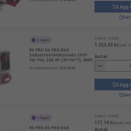
liga
Lägg 
Dat
Antal (1 enhet)
I lager
1 253,92 kr
(exkl.
RS PRO RS PRO Röd
Industriströmkontakt IP67
Antal
för Yta, 32A 5P (3P+N+T), 400V
RS-artikelnummer
214-4135
Lägg 
Dat
Antal (1 enhet)
I lager
177,10 kr
(exkl. mo
RS PRO RS PRO Röd
Antal