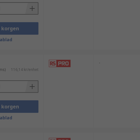
i korgen
ablad
-
ms)
116,14 kr/enhet
i korgen
ablad