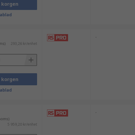
i korgen
ablad
-
ms)
293,26 kr/enhet
i korgen
ablad
-
 moms)
5 959,20 kr/enhet