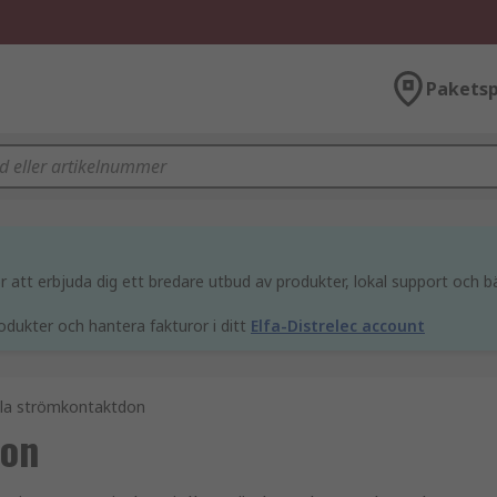
Paketsp
att erbjuda dig ett bredare utbud av produkter, lokal support och bä
odukter och hantera fakturor i ditt
Elfa-Distrelec account
ella strömkontaktdon
don