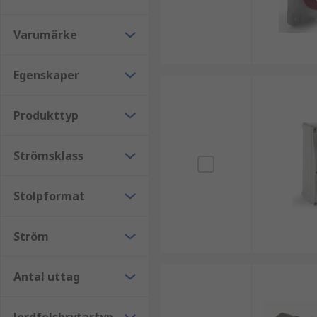
Integrerade dammskydd för uttag finns tillgäng
Varumärke
Egenskaper
Produkttyp
Strömsklass
Stolpformat
Ström
Antal uttag