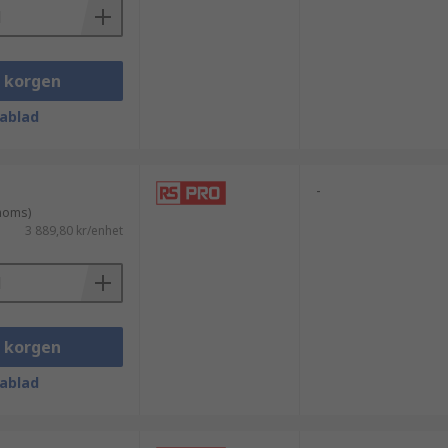
i korgen
ablad
-
 moms)
3 889,80 kr/enhet
i korgen
ablad