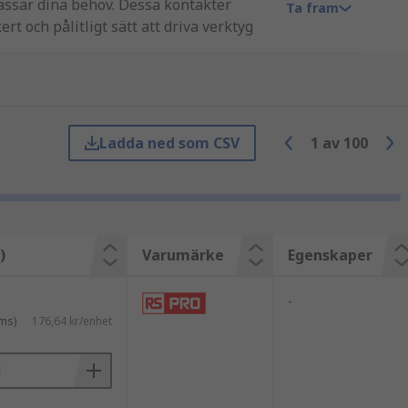
passar dina behov. Dessa kontakter
Ta fram
rt och pålitligt sätt att driva verktyg
hindrar oönskad frånkoppling. RS-
ratintag.
Ladda ned som CSV
1
av
100
stade med inbyggda dammskydd och är
r. Det finns också IP67-versioner
)
Varumärke
Egenskaper
-
ms)
176,64 kr/enhet