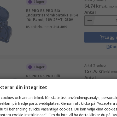
Antal (1 enhet)
I lager
64,74 kr
(exkl. mom
RS PRO RS PRO Blå
Antal
Industriströmkontakt IP54
för Panel, 16A 2P+T, 230V
RS-artikelnummer
214-4099
Lägg 
Dat
Antal (1 enhet)
I lager
157,76 kr
(exkl. mo
RS PRO RS PRO Blå
Antal
Industriströmkontakt IP44
för Kabel, 32A 2P+T, 250V
kterar din integritet
RS-artikelnummer
214-4165
 cookies och annan teknik för statistisk användningsanalys, personal
Lägg 
a reklam på tredje parts webbplatser. Genom att klicka på "Acceptera a
u till behandling av icke väsentliga cookies. Du kan välja dina cooki
Dat
antera cookie-inställningar". Om du inte vill ha detta klickar du på "Avv