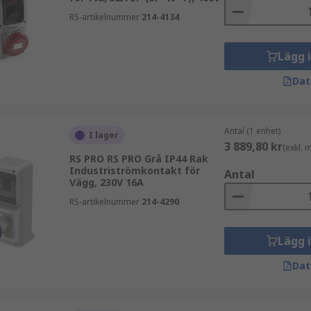
RS-artikelnummer
214-4134
Lägg 
Dat
Antal (1 enhet)
I lager
3 889,80 kr
(exkl.
RS PRO RS PRO Grå IP44 Rak
Industriströmkontakt för
Antal
Vägg, 230V 16A
RS-artikelnummer
214-4290
Lägg 
Dat