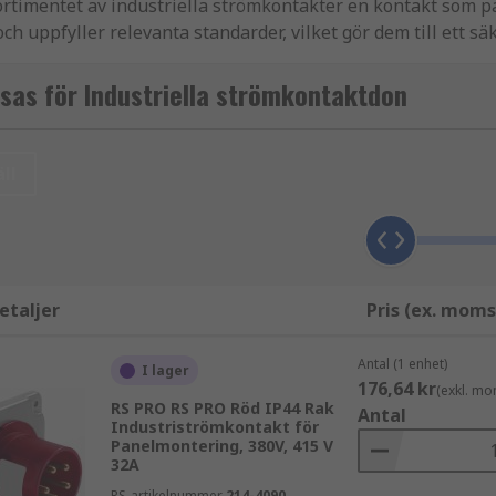
-sortimentet av industriella strömkontakter en kontakt som 
h uppfyller relevanta standarder, vilket gör dem till ett säke
sas för Industriella strömkontaktdon
ett låsande kopplingssystem som tätar anslutningen och för
belmonterade kontakter och uttag, samt väggmonterade appa
ll
der lösningar för många miljöer. Kontakterna är ofta utru
alter, som till exempel för att driva träbearbetningsmaskine
maskiner på byggarbetsplatser.
etaljer
Pris (ex. moms
Antal (1 enhet)
I lager
176,64 kr
(exkl. mo
RS PRO RS PRO Röd IP44 Rak
Antal
Industriströmkontakt för
Panelmontering, 380V, 415 V
32A
RS-artikelnummer
214-4090