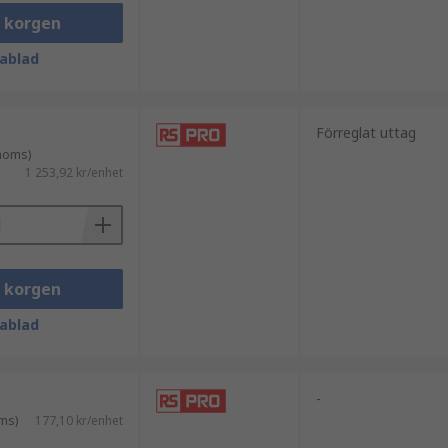
i korgen
ablad
Förreglat uttag
 moms)
1 253,92 kr/enhet
i korgen
ablad
-
ms)
177,10 kr/enhet