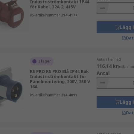
Industriströmkontakt IP44
för Kabel, 32A 2, 415V
RS-artikelnummer
214-4177
Lägg 
Dat
Antal (1 enhet)
I lager
116,14 kr
(exkl. mo
RS PRO RS PRO Blå IP44 Rak
Antal
Industriströmkontakt för
Panelmontering, 200V, 250 V
16A
RS-artikelnummer
214-4091
Lägg 
Dat