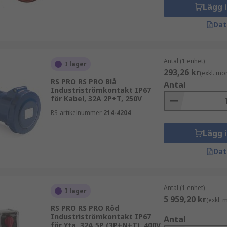
Lägg 
Dat
Antal (1 enhet)
I lager
293,26 kr
(exkl. mo
RS PRO RS PRO Blå
Antal
Industriströmkontakt IP67
för Kabel, 32A 2P+T, 250V
RS-artikelnummer
214-4204
Lägg 
Dat
Antal (1 enhet)
I lager
5 959,20 kr
(exkl.
RS PRO RS PRO Röd
Industriströmkontakt IP67
Antal
för Yta, 32A 5P (3P+N+T), 400V