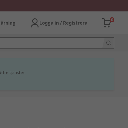
0
årning
Logga in / Registrera
ttre tjänster.