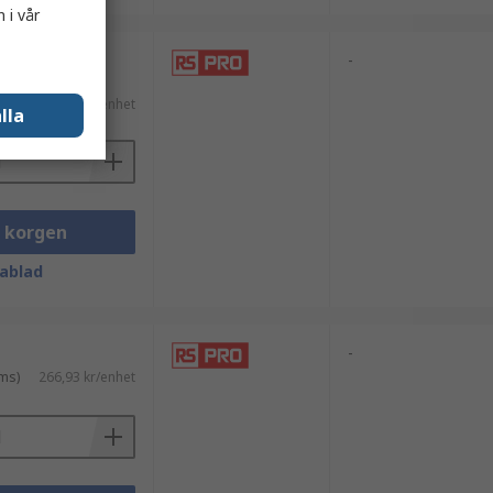
 i vår
-
 moms)
2 152,12 kr/enhet
lla
i korgen
ablad
-
ms)
266,93 kr/enhet