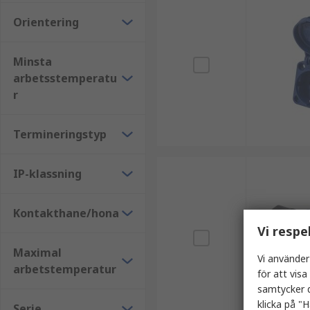
Orientering
Minsta
arbetsstemperatu
r
Termineringstyp
IP-klassning
Kontakthane/hona
Vi respe
Maximal
Vi använder
arbetstemperatur
för att vis
samtycker d
klicka på "H
Serie