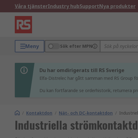
Våra tjänster
Industry hub
Support
Nya produkter
Meny
Sök efter MPN
Du har omdirigerats till RS Sverige
Elfa-Distrelec har gått samman med RS Group för 
Du kan fortfarande se orderhistorik, returnera pr
/
Kontaktdon
/
Nät- och DC-kontaktdon
/
Industri
Industriella strömkontakt