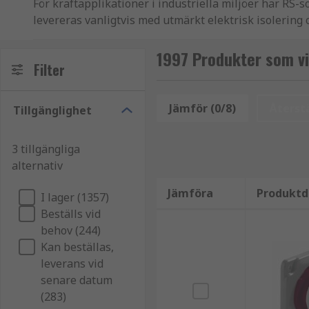
För kraftapplikationer i industriella miljöer har RS
levereras vanligtvis med utmärkt elektrisk isolering oc
och maskiner med olika spänningskrav.
1997 Produkter som vi
Kontakterna är lätta att montera och har vanligtvis 
Filter
sortimentet av industriella kontakter innehåller ka
Jämför (0/8)
Återstä
Tillgänglighet
Användningsområden och miljö
3 tillgängliga
RS-sortimentet av industriella strömkontakter erbju
alternativ
lämpliga för användning i miljöer med höga partikelh
tillgängliga för utomhusapplikationer som att driva 
Jämföra
Produktd
I lager (1357)
Egenskaper och fördelar:
Beställs vid
behov (244)
Kan beställas,
Lätta att montera
leverans vid
Ett sortiment för olika spänningskrav
senare datum
Säker koppling
(283)