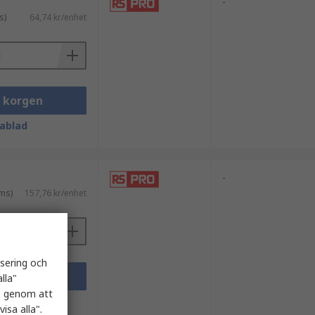
-
s)
64,74 kr/enhet
i korgen
ablad
-
ms)
157,76 kr/enhet
isering och
i korgen
lla"
es genom att
ablad
isa alla".