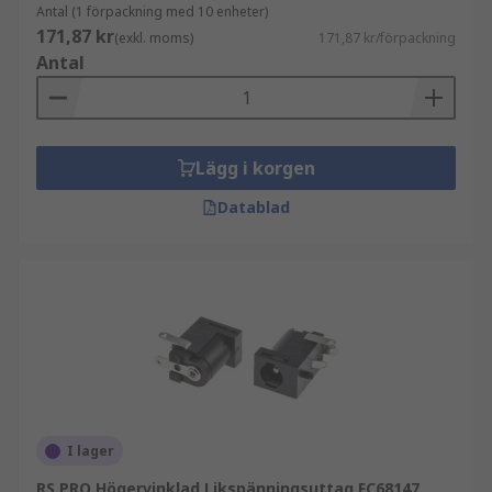
Antal (1 förpackning med 10 enheter)
171,87 kr
(exkl. moms)
171,87 kr/förpackning
Antal
Lägg i korgen
Datablad
I lager
RS PRO Högervinklad Likspänningsuttag FC68147