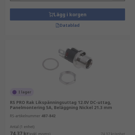
Lägg i korgen
Datablad
I lager
RS PRO Rak Likspänningsuttag 12.0V DC-uttag,
Panelmontering 5A, Beläggning Nickel 21.3 mm
RS-artikelnummer
487-842
Antal (1 enhet)
74,37 kr
(exkl. moms)
74,37 kr/enhet