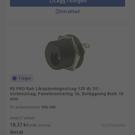
Lägg i korgen
Datablad
I lager
RS PRO Rak Likspänningsuttag 12V dc DC-
strömuttag, Panelmontering 1A, Beläggning Burk 18
mm
RS-artikelnummer
558-390
Antal (1 enhet)
18,37 kr
(exkl. moms)
18,37 kr/enhet
Antal