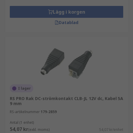
Lägg i korgen
Datablad
I lager
RS PRO Rak DC-strömkontakt CLB-JL 12V dc, Kabel 5A
9 mm
RS-artikelnummer
179-2859
Antal (1 enhet)
54,07 kr
(exkl. moms)
54,07 kr/enhet