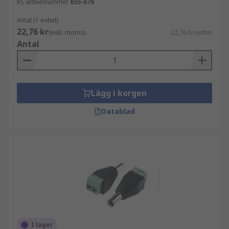
RS-artikelnummer
655-676
Antal (1 enhet)
22,76 kr
(exkl. moms)
22,76 kr/enhet
Antal
Lägg i korgen
Datablad
I lager