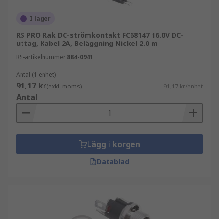
Vanliga användningsområden för DC-
I lager
kontakter
RS PRO Rak DC-strömkontakt FC68147 16.0V DC-
uttag, Kabel 2A, Beläggning Nickel 2.0 m
Likströmskontakter förekommer i många
RS-artikelnummer
884-0941
applikationer där tillförlitlig likström är
Antal (1 enhet)
avgörande:
91,17 kr
(exkl. moms)
91,17 kr/enhet
Antal
Elektronik och inbyggda system
12V-installationer i fordon och maskiner
Industriell automation och styrsystem
Lägg i korgen
Laddlösningar och nätaggregat
Datablad
Olika typer av DC-kontakter
I sortimentet finns flera varianter av DC-
kontakter beroende på behov och installation.