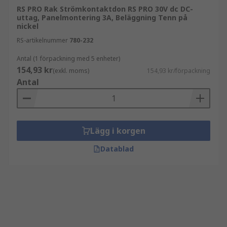
RS PRO Rak Strömkontaktdon RS PRO 30V dc DC-
uttag, Panelmontering 3A, Beläggning Tenn på
nickel
RS-artikelnummer
780-232
Antal (1 förpackning med 5 enheter)
154,93 kr
(exkl. moms)
154,93 kr/förpackning
Antal
Lägg i korgen
Datablad