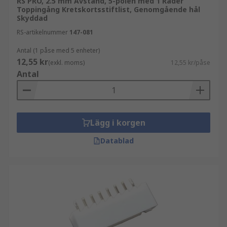
RS PRO, 2.5 mm Avstånd, 5-polen med 1 Rader
Toppingång Kretskortsstiftlist, Genomgående hål
Skyddad
RS-artikelnummer
147-081
Antal (1 påse med 5 enheter)
12,55 kr
(exkl. moms)
12,55 kr/påse
Antal
Lägg i korgen
Datablad