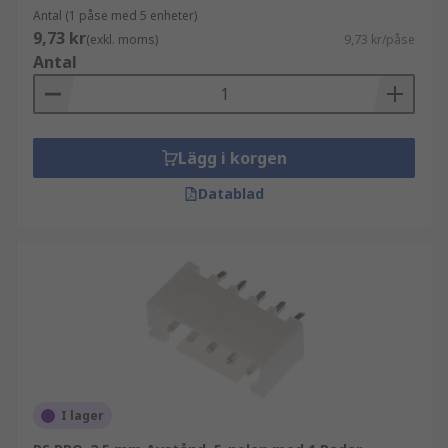
Antal (1 påse med 5 enheter)
9,73 kr
(exkl. moms)
9,73 kr/påse
Antal
Lägg i korgen
Datablad
I lager