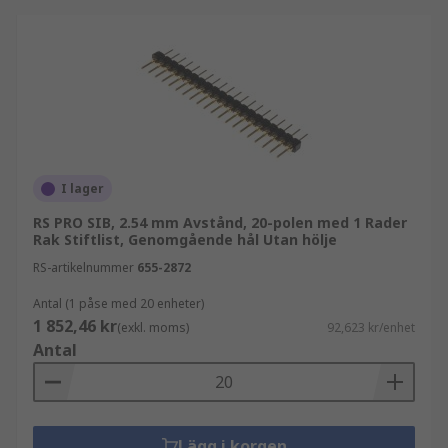
kontakter kan vara användbara om du
behöver minska belastningen på en kabel
eller behöver mer utrymme på ditt kort
vertikalt/horisontellt.
I lager
RS PRO SIB, 2.54 mm Avstånd, 20-polen med 1 Rader
Rak Stiftlist, Genomgående hål Utan hölje
RS-artikelnummer
655-2872
Antal (1 påse med 20 enheter)
1 852,46 kr
(exkl. moms)
92,623 kr/enhet
Antal
Lägg i korgen