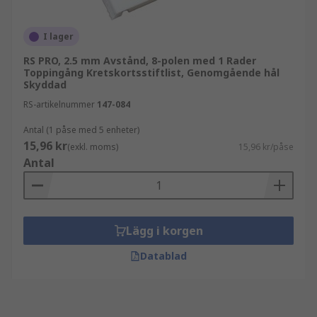
I lager
RS PRO, 2.5 mm Avstånd, 8-polen med 1 Rader
Toppingång Kretskortsstiftlist, Genomgående hål
Skyddad
RS-artikelnummer
147-084
Antal (1 påse med 5 enheter)
15,96 kr
(exkl. moms)
15,96 kr/påse
Antal
Lägg i korgen
Datablad