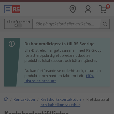
0
Sök efter MPN
Du har omdirigerats till RS Sverige
Elfa-Distrelec har gått samman med RS Group
för att erbjuda dig ett bredare utbud av
produkter, lokal support och bättre tjänster.
Du kan fortfarande se orderhistorik, returnera
produkter och hantera fakturor i ditt
Elfa-
Distrelec account
/
Kontaktdon
/
Kretskortskontaktdon
/
Kretskortsstiftli
och kabelkontaktshus
Kretskortsstiftlister