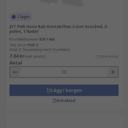
Det huvudsakliga sättet som PCB-kontakthöljen
skiljer sig åt är i antalet kontakter de rymmer.
I lager
Detta kan variera från endast en kontakt till över
JST PHR Hona Rak Kontakthus 2 mm Avstånd, 2-
100. De kan också tillverkas av olika material,
polen, 1 Rader
beroende på vilken skyddsnivå som krävs för
RS-artikelnummer
820-1466
kontakten.
Tillv. art.nr
PHR-2
Antal (1 förpackning med 10 enheter)
7,04 kr
(exkl. moms)
0,704 kr/enhet
Antal
Lägg i korgen
Datablad