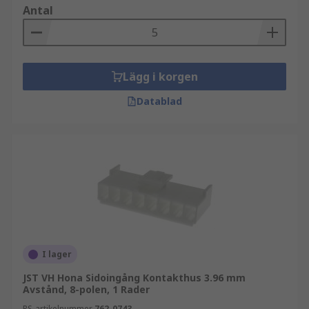
Antal
Lägg i korgen
Datablad
I lager
JST VH Hona Sidoingång Kontakthus 3.96 mm
Avstånd, 8-polen, 1 Rader
RS-artikelnummer
762-0743