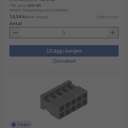
Tillv. art.nr
VHR-8N
Antal (1 förpackning med 5 enheter)
14,54 kr
(exkl. moms)
2,908 kr/enhet
Antal
Lägg i korgen
Datablad
I lager