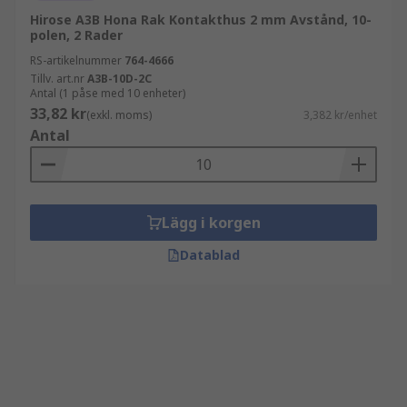
Hirose A3B Hona Rak Kontakthus 2 mm Avstånd, 10-
polen, 2 Rader
RS-artikelnummer
764-4666
Tillv. art.nr
A3B-10D-2C
Antal (1 påse med 10 enheter)
33,82 kr
(exkl. moms)
3,382 kr/enhet
Antal
Lägg i korgen
Datablad