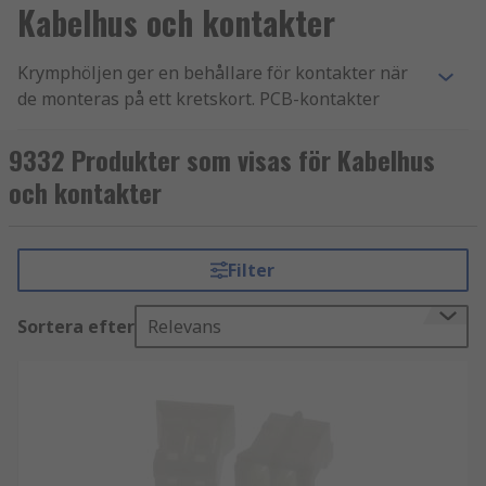
Kabelhus och kontakter
Krymphöljen ger en behållare för kontakter när
de monteras på ett kretskort. PCB-kontakter
används för att koppla samman olika kretskort
eller för att ansluta en kabel till ett kretskort.
9332 Produkter som visas för Kabelhus
och kontakter
Hur fungerar krymphöljen?
Krymphöljen formas efter den typ av PCB-
Filter
kontakt de är avsedda att passa. Kontakten
monteras på kretskortet med hjälp av
Sortera efter
Relevans
krymphöljena, och höljet ger ett visst skydd för
anslutningen. PCB-kontakthöljen inkluderar
också utrymme för PCB-kontaktens kontakter, för
att möjliggöra elektrisk strömflöde.
Typer av krymphöljen