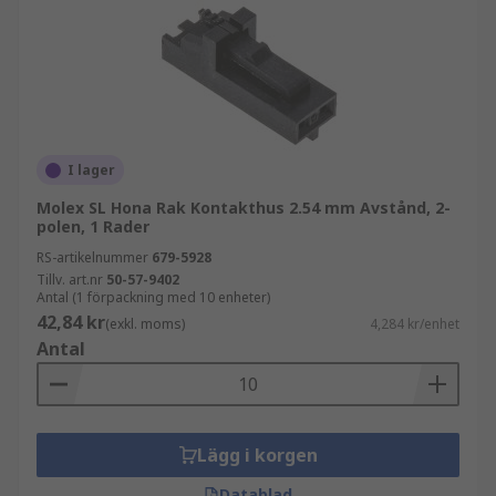
I lager
Molex SL Hona Rak Kontakthus 2.54 mm Avstånd, 2-
polen, 1 Rader
RS-artikelnummer
679-5928
Tillv. art.nr
50-57-9402
Antal (1 förpackning med 10 enheter)
42,84 kr
(exkl. moms)
4,284 kr/enhet
Antal
Lägg i korgen
Datablad