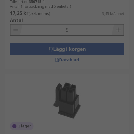
Tillv. art.nr
350715-1
Antal (1 förpackning med 5 enheter)
17,25 kr
(exkl. moms)
3,45 kr/enhet
Antal
Lägg i korgen
Datablad
I lager