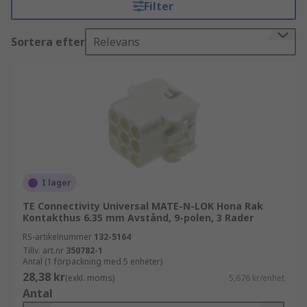
Filter
kontakt de är avsedda att passa. Kontakten
monteras på kretskortet med hjälp av
Sortera efter
Relevans
krymphöljena, och höljet ger ett visst skydd för
anslutningen. PCB-kontakthöljen inkluderar
också utrymme för PCB-kontaktens kontakter, för
att möjliggöra elektrisk strömflöde.
Typer av krymphöljen
Det huvudsakliga sättet som PCB-kontakthöljen
skiljer sig åt är i antalet kontakter de rymmer.
I lager
Detta kan variera från endast en kontakt till över
TE Connectivity Universal MATE-N-LOK Hona Rak
100. De kan också tillverkas av olika material,
Kontakthus 6.35 mm Avstånd, 9-polen, 3 Rader
beroende på vilken skyddsnivå som krävs för
RS-artikelnummer
132-5164
kontakten.
Tillv. art.nr
350782-1
Antal (1 förpackning med 5 enheter)
28,38 kr
(exkl. moms)
5,676 kr/enhet
Antal