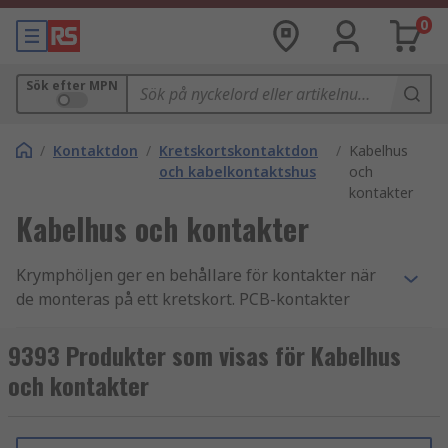
0
Sök efter MPN
/
Kontaktdon
/
Kretskortskontaktdon
/
Kabelhus
och kabelkontaktshus
och
kontakter
Kabelhus och kontakter
Krymphöljen ger en behållare för kontakter när
de monteras på ett kretskort. PCB-kontakter
används för att koppla samman olika kretskort
eller för att ansluta en kabel till ett kretskort.
9393 Produkter som visas för Kabelhus
och kontakter
Hur fungerar krymphöljen?
Krymphöljen formas efter den typ av PCB-