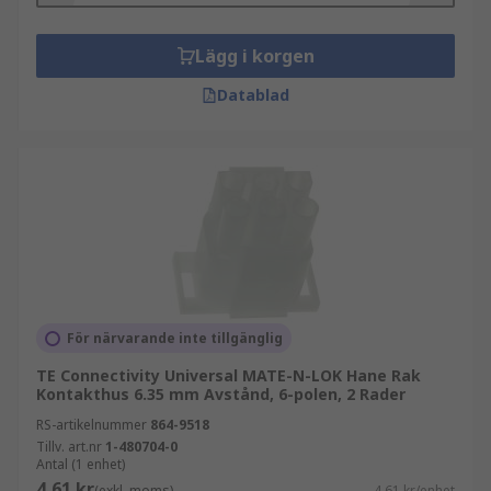
Lägg i korgen
Datablad
För närvarande inte tillgänglig
TE Connectivity Universal MATE-N-LOK Hane Rak
Kontakthus 6.35 mm Avstånd, 6-polen, 2 Rader
RS-artikelnummer
864-9518
Tillv. art.nr
1-480704-0
Antal (1 enhet)
4,61 kr
(exkl. moms)
4,61 kr/enhet