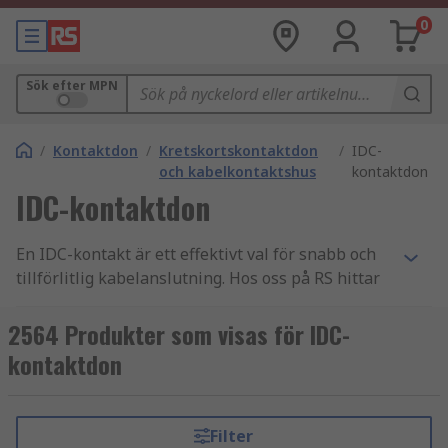
0
Sök efter MPN
/
Kontaktdon
/
Kretskortskontaktdon
/
IDC-
och kabelkontaktshus
kontaktdon
IDC-kontaktdon
En IDC-kontakt är ett effektivt val för snabb och
tillförlitlig kabelanslutning. Hos oss på RS hittar
du IDC flatkabel-kontakter och andra Insulation-
Displacement Connector-lösningar för
2564 Produkter som visas för IDC-
professionell elektronik.
kontaktdon
IDC-kontakter för rationell produktion
IDC
står för Insulation-Displacement Connector och
Filter
innebär att ledaren ansluts utan att kabeln