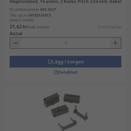
Högervinklad, 14-polen, 2 Rader, Pitch 2.54 mm, Kabel
RS-artikelnummer
693-5527
Tillv. art.nr
09185147813
Antal (1 enhet)
21,62 kr
(exkl. moms)
21,62 kr/enhet
Antal
Lägg i korgen
Datablad