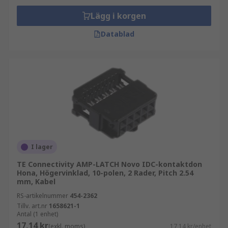
Lägg i korgen
Datablad
I lager
TE Connectivity AMP-LATCH Novo IDC-kontaktdon
Hona, Högervinklad, 10-polen, 2 Rader, Pitch 2.54
mm, Kabel
RS-artikelnummer
454-2362
Tillv. art.nr
1658621-1
Antal (1 enhet)
17,14 kr
(exkl. moms)
17,14 kr/enhet