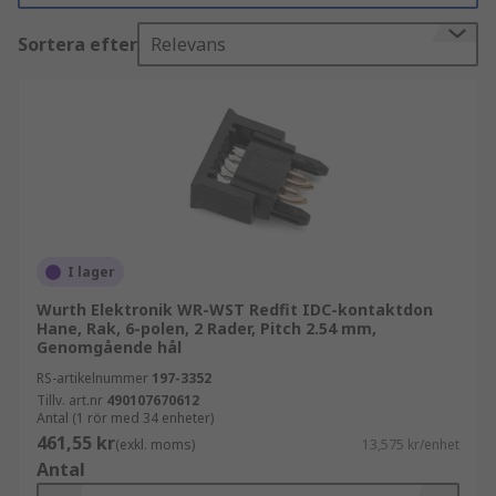
avisoleras. Kontakten pressas genom isoleringen
Sortera efter
Relevans
och skapar en säker elektrisk förbindelse. Det
ger jämn kvalitet och kortare monteringstid,
vilket gör IDC-kontakt särskilt populär i
serieproduktion och industriella applikationer.
Inom elektronik nämns även IPC i samband med
standarder och riktlinjer för tillverkning och
kvalitet. IDC-kontakter används ofta i lösningar
där IPC-krav på repeterbarhet och tillförlitlighet
I lager
är viktiga.
Wurth Elektronik WR-WST Redfit IDC-kontaktdon
Användningsområden för IDC flatkabel-
Hane, Rak, 6-polen, 2 Rader, Pitch 2.54 mm,
Genomgående hål
kontakt
IDC-kontakter används i många typer av
RS-artikelnummer
197-3352
applikationer där kompakt och säker anslutning
Tillv. art.nr
490107670612
krävs, till exempel:
Antal (1 rör med 34 enheter)
461,55 kr
(exkl. moms)
13,575 kr/enhet
Kretskort och intern kabeldragning
Antal
Industriell elektronik och styrsystem