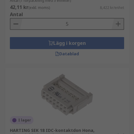
Antal (1 förpackning med 5 enheter)
42,11 kr
(exkl. moms)
8,422 kr/enhet
Antal
Lägg i korgen
Datablad
I lager
HARTING SEK 18 IDC-kontaktdon Hona,