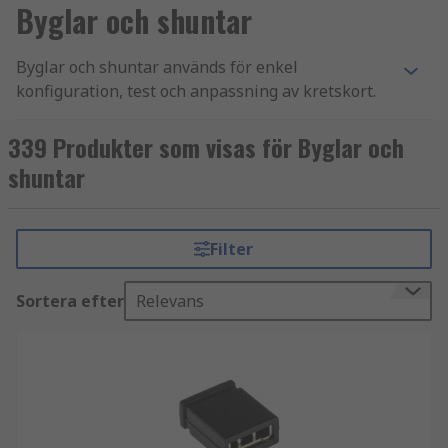
Byglar och shuntar
Byglar och shuntar används för enkel
konfiguration, test och anpassning av kretskort.
Hos oss på RS Components hittar du ett brett
utbud av byglar och shuntar för tillförlitliga
339 Produkter som visas för Byglar och
anslutningar i allt från prototyper till färdiga
shuntar
applikationer.
Produkterna är anpassade för standardiserade
Filter
stiftlister och gör det enkelt att koppla, bryta
eller ändra en krets utan att behöva ändra
Sortera efter
Relevans
konstruktionen.
Användningsområden för byglar och
shuntar inom elektronik
Byglar och shuntar används i elektroniska