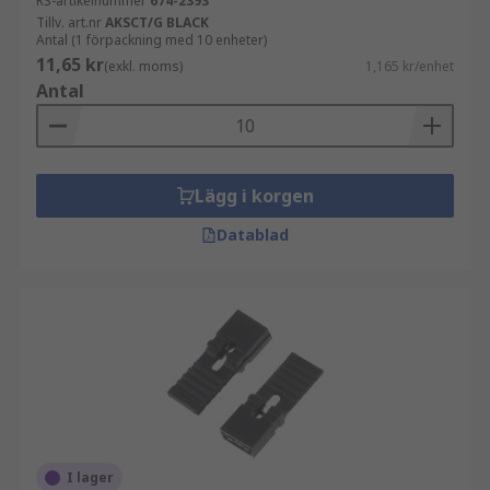
RS-artikelnummer
674-2393
Tillv. art.nr
AKSCT/G BLACK
Antal (1 förpackning med 10 enheter)
11,65 kr
(exkl. moms)
1,165 kr/enhet
Antal
Lägg i korgen
Datablad
I lager