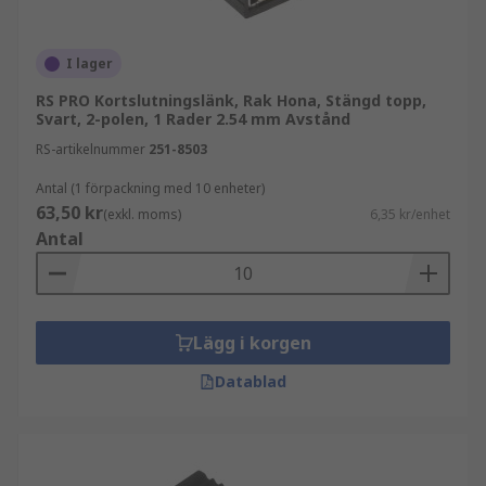
konstruktioner där flexibilitet och
servicevänlighet är viktigt. De förekommer ofta
på PCB-kort för att styra funktioner eller
I lager
förenkla test och felsökning.
RS PRO Kortslutningslänk, Rak Hona, Stängd topp,
Svart, 2-polen, 1 Rader 2.54 mm Avstånd
Vanliga användningsområden är:
RS-artikelnummer
251-8503
Konfiguration av kretskort
Antal (1 förpackning med 10 enheter)
63,50 kr
Val av driftläge eller adress
(exkl. moms)
6,35 kr/enhet
Antal
Test och verifiering under utveckling
Service och underhåll av elektronik
Olika typer av byglar och shuntar
Lägg i korgen
Datablad
Det finns flera varianter av byglar och shuntar
beroende på applikation, utrymme och
hanteringsbehov. Valet påverkas ofta av
stiftavstånd, höjd och hur ofta kopplingen ska