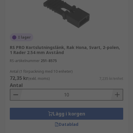
ändras.
Vanliga varianter är:
Standardbyglar för stiftlister
Shuntar med grepp för manuell hantering
I lager
Lågprofilsbyglar för kompakta
RS PRO Kortslutningslänk, Rak Hona, Svart, 2-polen,
1 Rader 2.54 mm Avstånd
konstruktioner
RS-artikelnummer
251-8575
Isolerade byglar för ökad säkerhet
Antal (1 förpackning med 10 enheter)
Skillnad mellan elektronisk shunt och
72,35 kr
(exkl. moms)
7,235 kr/enhet
Antal
shunt för golvvärme
Begreppet shunt används även inom VVS, till
exempel för shuntar i golvvärmesystem. Dessa
Lägg i korgen
reglerar vattenflöde och temperatur i
värmesystem och är inte samma typ av produkt
Datablad
som elektroniska shuntar.