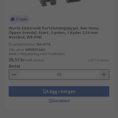
I lager
Wurth Elektronik Kortslutningsbygel, Rak Hona,
Öppen överdel, Svart, 2-polen, 1 Rader 2.54 mm
Avstånd, WR-PHD
RS-artikelnummer
763-6776
Tillv. art.nr
60900213421
Antal (1 förpackning med 10 enheter)
36,57 kr
(exkl. moms)
3,657 kr/enhet
Antal
Lägg i korgen
Datablad