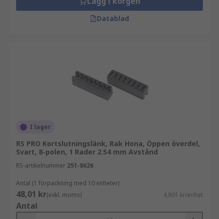
Lägg i korgen
kvalitet med konkurrenskraftigt pris och är ett
tryggt val för både utveckling och produktion.
Datablad
Utforska RS PRO-sortimentet
.
Relaterade kategorier hos RS
PCB-kontaktdon
Kablar och ledningar
Hitta rätt byglar hos RS
I lager
Hos oss på RS Components får du tillgång till ett
RS PRO Kortslutningslänk, Rak Hona, Öppen överdel,
Svart, 8-polen, 1 Rader 2.54 mm Avstånd
brett sortiment, snabb leverans och teknisk
RS-artikelnummer
251-8626
expertis. Utforska våra byglar och shuntar och
välj en lösning som passar din applikation.
Antal (1 förpackning med 10 enheter)
48,01 kr
(exkl. moms)
4,801 kr/enhet
Antal