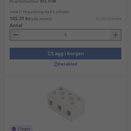
RS-artikelnummer
813-3108
Antal (1 förpackning med 5 enheter)
165,31 kr
(exkl. moms)
33,062 kr/enhet
Antal
Lägg i korgen
Datablad
I lager