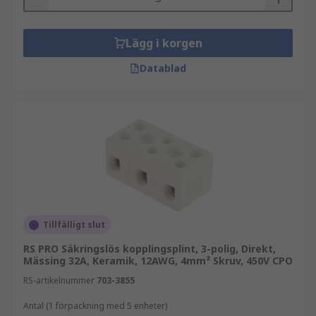
behövs för en professionell uppbyggnad, och
våra tekniska experter finns alltid tillgängliga om
Lägg i korgen
du behöver vägledning inför ditt val.
Datablad
Tillfälligt slut
RS PRO Säkringslös kopplingsplint, 3-polig, Direkt,
Mässing 32A, Keramik, 12AWG, 4mm² Skruv, 450V CPO
RS-artikelnummer
703-3855
Antal (1 förpackning med 5 enheter)