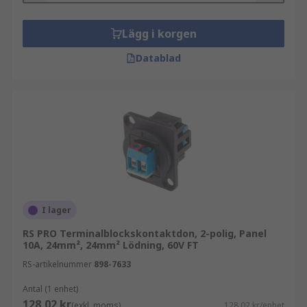
Lägg i korgen
Datablad
I lager
RS PRO Terminalblockskontaktdon, 2-polig, Panel
10A, 24mm², 24mm² Lödning, 60V FT
RS-artikelnummer
898-7633
Antal (1 enhet)
128,02 kr
(exkl. moms)
128,02 kr/enhet