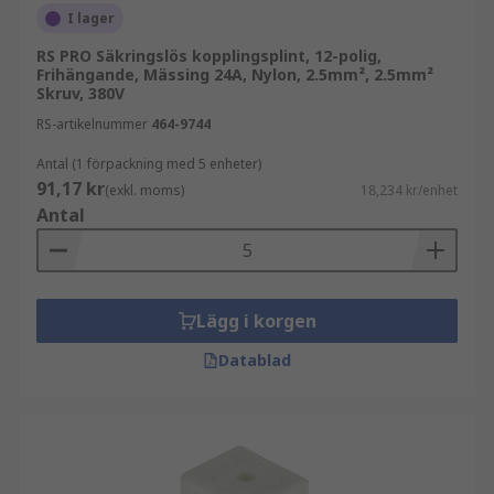
I lager
Några av de viktigaste fördelarna är:
RS PRO Säkringslös kopplingsplint, 12-polig,
Frihängande, Mässing 24A, Nylon, 2.5mm², 2.5mm²
Säker elektrisk anslutning med jämn och
Skruv, 380V
pålitlig kontakt
RS-artikelnummer
464-9744
Tydlig uppbyggnad som förenklar
installation och felsökning
Antal (1 förpackning med 5 enheter)
91,17 kr
(exkl. moms)
18,234 kr/enhet
Anpassning för montage på DIN-skena och
Antal
andra standardlösningar
Val mellan skruv- och fjäderanslutning
beroende på behov
Lägg i korgen
Brett utbud för olika kabelareor och
applikationer
Datablad
Så används kopplingsplintar i praktiken
Kopplingsplintar används i många typer av el-
och automationslösningar där ordning och