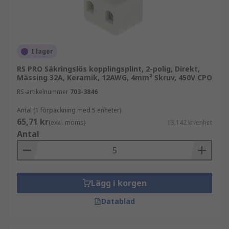
säkerhet är avgörande. De förekommer ofta i:
Elcentraler och apparatskåp
Industriell automation och styrsystem
I lager
Maskiner och produktionslinjer
RS PRO Säkringslös kopplingsplint, 2-polig, Direkt,
Mässing 32A, Keramik, 12AWG, 4mm² Skruv, 450V CPO
Fastighets- och infrastrukturlösningar
RS-artikelnummer
703-3846
Olika typer av kopplingsplintar och
Antal (1 förpackning med 5 enheter)
montage
65,71 kr
(exkl. moms)
13,142 kr/enhet
Antal
I kategorin finns kopplingsplintar med olika
spänningsklassningar, från 24 V DC upp till 1 kV.
Det gör dem lämpliga för både
lågspänningsapplikationer och mer krävande
Lägg i korgen
industriella installationer.
Datablad
Beroende på konstruktion och
användningsområde finns flera monteringstyper,