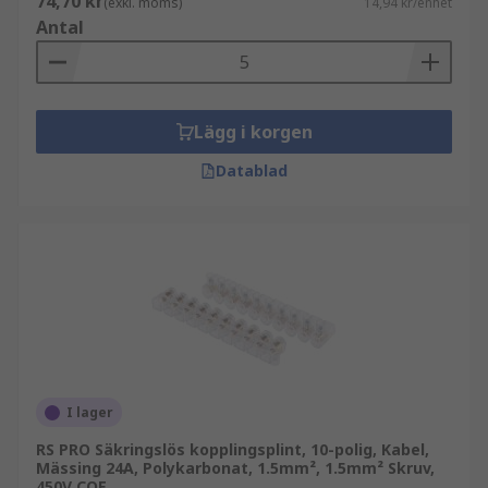
74,70 kr
(exkl. moms)
14,94 kr/enhet
Antal
Lägg i korgen
Datablad
I lager
RS PRO Säkringslös kopplingsplint, 10-polig, Kabel,
Mässing 24A, Polykarbonat, 1.5mm², 1.5mm² Skruv,
450V COE