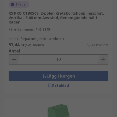
I lager
Typiska användningsområden är:
RS PRO CTB0509, 2-polen Kretskortskopplingsplint,
Vertikal, 5.08 mm Avstånd, Genomgående hål 1
Styr- och reglerkort
Rader
Industriell elektronik
RS-artikelnummer
146-8345
Strömförsörjning och signalanslutning på
Antal (1 förpackning med 10 enheter)
PCB
57,44 kr
(exkl. moms)
5,744 kr/enhet
Antal
Test-, prototyp- och utvecklingsmiljöer
Olika typer av PCB-plintar
Lägg i korgen
PCB-plintar finns i flera utföranden beroende på
anslutningsmetod, delning och hur kablarna ska
Datablad
föras in. Valet påverkar både installation och
användarvänlighet.
Vanliga varianter är: