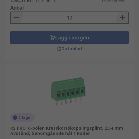
158,57 kr
(exkl. moms)
15,857 kr/enhet
Antal
Lägg i korgen
Datablad
I lager
RS PRO, 6-polen Kretskortskopplingsplint, 2.54 mm
Avstånd, Genomgående hål 1 Rader