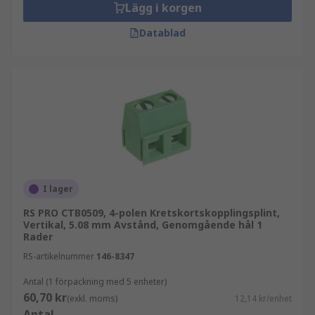
sortiment, hög tillgänglighet och teknisk
Lägg i korgen
expertis. Utforska våra PCB-plintar och välj en
Datablad
lösning som passar din applikation.
I lager
RS PRO CTB0509, 4-polen Kretskortskopplingsplint,
Vertikal, 5.08 mm Avstånd, Genomgående hål 1
Rader
RS-artikelnummer
146-8347
Antal (1 förpackning med 5 enheter)
60,70 kr
(exkl. moms)
12,14 kr/enhet
Antal