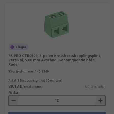
I sortimentet finns även PCB-plintar från RS PRO.
Vårt eget varumärke kombinerar verifierad
kvalitet, konsekvent prestanda och
konkurrenskraftigt pris, vilket gör RS PRO till ett
tryggt val för både utveckling och
serieproduktion.
I lager
Utforska RS PRO-sortimentet
.
RS PRO CTB0509, 3-polen Kretskortskopplingsplint,
Vertikal, 5.08 mm Avstånd, Genomgående hål 1
Relaterade kategorier
Komplettera med:
Rader
RS-artikelnummer
146-8346
Skruvplintar
Antal (1 förpackning med 10 enheter)
PCB-kontakter
89,13 kr
(exkl. moms)
8,913 kr/enhet
Antal
Hitta rätt PCB-plintar hos RS
Vi på RS Components erbjuder ett brett