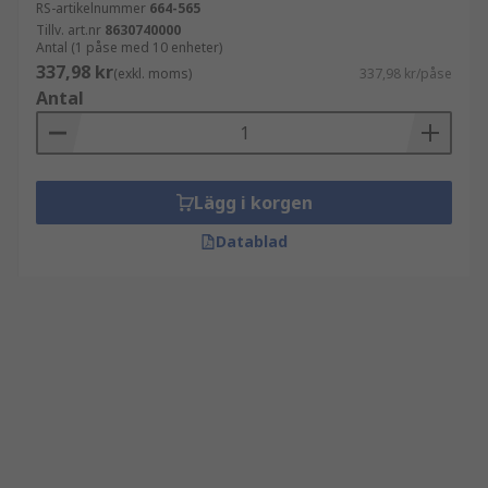
RS-artikelnummer
664-565
Tillv. art.nr
8630740000
Antal (1 påse med 10 enheter)
337,98 kr
(exkl. moms)
337,98 kr/påse
Antal
Lägg i korgen
Datablad