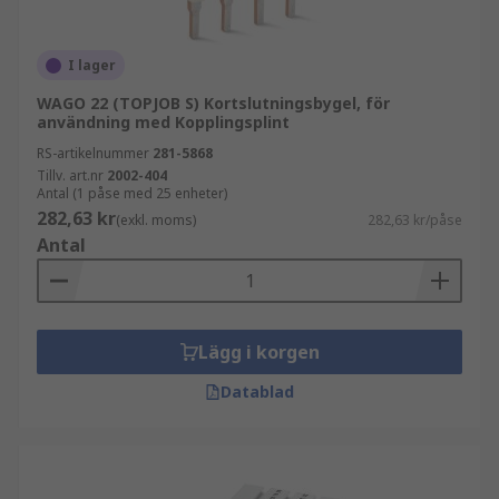
I lager
WAGO 22 (TOPJOB S) Kortslutningsbygel, för
användning med Kopplingsplint
RS-artikelnummer
281-5868
Tillv. art.nr
2002-404
Antal (1 påse med 25 enheter)
282,63 kr
(exkl. moms)
282,63 kr/påse
Antal
Lägg i korgen
Datablad