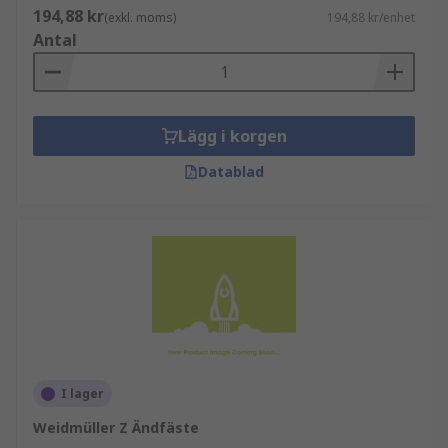
194,88 kr
(exkl. moms)
194,88 kr/enhet
Antal
Lägg i korgen
Datablad
I lager
Weidmüller Z Ändfäste