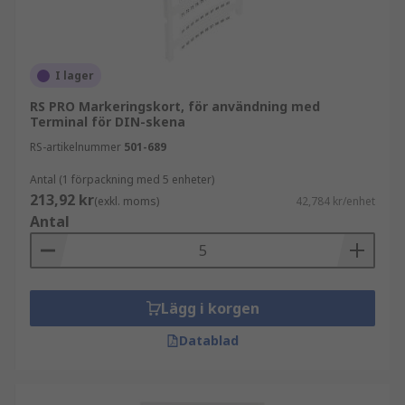
Zack-remsor
Kopplingsplintsmarkörer
Kopplingsplintssskruvmejslar
I lager
RS PRO Markeringskort, för användning med
Terminal för DIN-skena
RS-artikelnummer
501-689
Antal (1 förpackning med 5 enheter)
213,92 kr
(exkl. moms)
42,784 kr/enhet
Antal
Lägg i korgen
Datablad