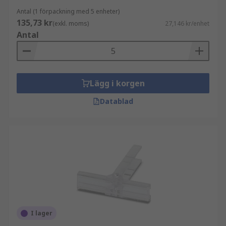
Antal (1 förpackning med 5 enheter)
135,73 kr
(exkl. moms)
27,146 kr/enhet
Antal
Lägg i korgen
Datablad
I lager