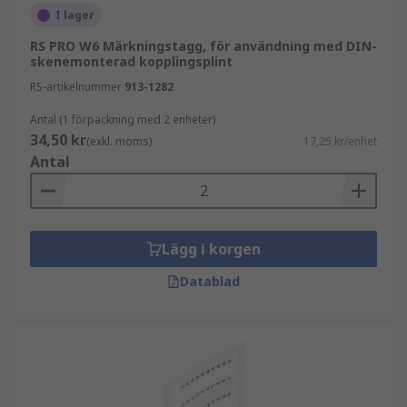
ledare, vilket gör dem lättare att föra in i
I lager
kopplingsplintar. De är vanligtvis tillverkade av
RS PRO W6 Märkningstagg, för användning med DIN-
ett kopparrör med en formgjuten isolerande
skenemonterad kopplingsplint
krage i änden. Du kan använda ett krimpverktyg
RS-artikelnummer
913-1282
för att krimpa kopparröret för bättre kontakt
mellan ledningstrådarna och kontaktpunkten.
Antal (1 förpackning med 2 enheter)
34,50 kr
(exkl. moms)
17,25 kr/enhet
Typer av kopplingsplintstillbehör
Antal
Det finns många kopplingsplintstillbehör,
inklusive:
Lägg i korgen
Ändkonsoler
Datablad
Ändstopp
Flänsskydd
Insättningsbryggor
Märketiketter