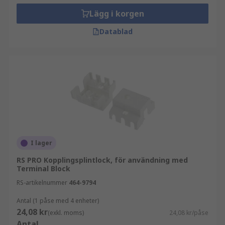
Lägg i korgen
Datablad
I lager
RS PRO Kopplingsplintlock, för användning med
Terminal Block
RS-artikelnummer
464-9794
Antal (1 påse med 4 enheter)
24,08 kr
(exkl. moms)
24,08 kr/påse
Antal