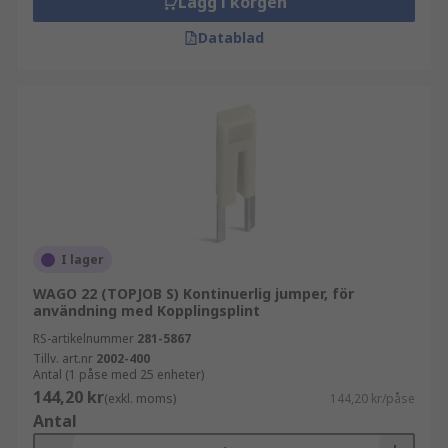
Lägg i korgen
Datablad
I lager
WAGO 22 (TOPJOB S) Kontinuerlig jumper, för
användning med Kopplingsplint
RS-artikelnummer
281-5867
Tillv. art.nr
2002-400
Antal (1 påse med 25 enheter)
144,20 kr
(exkl. moms)
144,20 kr/påse
Antal