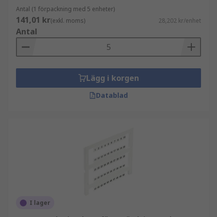
Antal (1 förpackning med 5 enheter)
141,01 kr
(exkl. moms)
28,202 kr/enhet
Antal
Lägg i korgen
Datablad
I lager