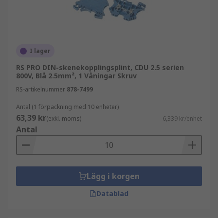
elinstallationerStyrning av värme och
luftkonditionering
I lager
RS PRO DIN-skenekopplingsplint, CDU 2.5 serien
800V, Blå 2.5mm², 1 Våningar Skruv
RS-artikelnummer
878-7499
Antal (1 förpackning med 10 enheter)
63,39 kr
(exkl. moms)
6,339 kr/enhet
Antal
Lägg i korgen
Datablad