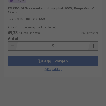
I lager
RS PRO DIN-skenekopplingsplint 800V, Beige 6mm²
Skruv
RS-artikelnummer
913-1226
Antal (1 förpackning med 5 enheter)
69,33 kr
(exkl. moms)
13,866 kr/enhet
Antal
Lägg i korgen
Datablad