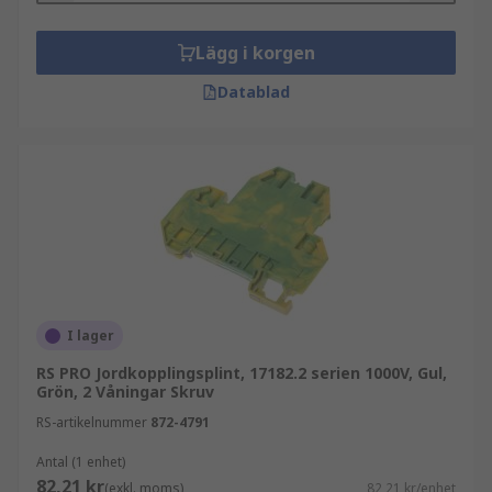
Lägg i korgen
Datablad
I lager
RS PRO Jordkopplingsplint, 17182.2 serien 1000V, Gul,
Grön, 2 Våningar Skruv
RS-artikelnummer
872-4791
Antal (1 enhet)
82,21 kr
(exkl. moms)
82,21 kr/enhet