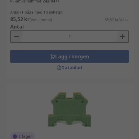
RS-artikelnummer
242-0477
Antal (1 påse med 10 enheter)
85,52 kr
(exkl. moms)
85,52 kr/påse
Antal
Lägg i korgen
Datablad
I lager