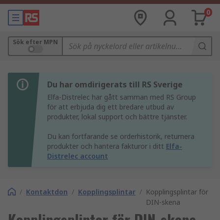
0
Sök efter MPN
Du har omdirigerats till RS Sverige
Elfa-Distrelec har gått samman med RS Group
för att erbjuda dig ett bredare utbud av
produkter, lokal support och bättre tjänster.
Du kan fortfarande se orderhistorik, returnera
produkter och hantera fakturor i ditt
Elfa-
Distrelec account
/
Kontaktdon
/
Kopplingsplintar
/
Kopplingsplintar för
DIN-skena
Kopplingsplintar för DIN-skena