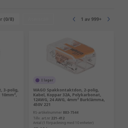
r (0/8)
Återställ
1
av
999+
plinten, ledningen förs in och när
utsätts för höga vibrationer.
are eller flertrådig kabel med tillägget
I lager
 3-polig,
WAGO Spakkontaktdon, 2-polig,
kan vara enkla genomgående, tvånivå
, 10mm²,
Kabel, Koppar 32A, Polykarbonat,
idealiska för applikationer där utrymmet
12AWG, 24 AWG, 4mm² Burklämma,
450V 221
RS-artikelnummer
883-7544
Tillv. art.nr
221-412
Antal (1 förpackning med 10 enheter)