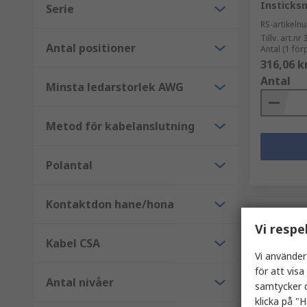
Insticks
Serie
RS-artikel
Tillv. art.nr
Antal positioner
Antal (1 fö
316,06 k
Antal
Minsta ledarstorlek AWG
Metod för kabelanslutning
Polantal
Kontaktdon hane/hona
Vi respe
Kabel CSA
Vi använder
för att vis
Antal nivåer
samtycker d
klicka på "H