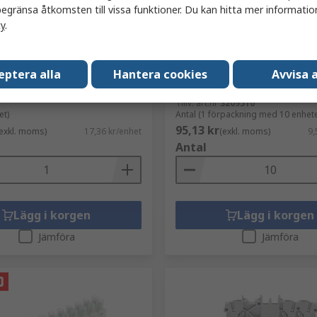
egränsa åtkomsten till vissa funktioner. Du kan hitta mer information
r
I lager
cy
.
SS Kopplingsplint, 3-polig,
Phoenix Contact
32A, Porslin, 2mm², 4 mm²
Genomföringskopplingsplint
50V CHTB
serien 800V, Grå 0.14mm², 
ATEX, 1 Våningar Insticksm
eptera alla
Hantera cookies
Avvisa a
nummer
280-5437
RS-artikelnummer
687-9414
CHTB4/3N
Tillv. art.nr
3209510
et)
Antal (1 förpackning med 10 enhete
95,13 kr
exkl. moms)
17,36 kr/enhet
(exkl. moms)
9,
Antal
Lägg i korgen
Lägg i korgen
Jämföra
Jämföra