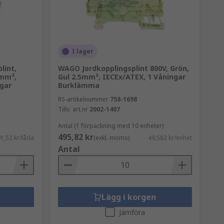
I lager
lint,
WAGO Jordkopplingsplint 800V, Grön,
1mm²,
Gul 2.5mm², IECEx/ATEX, 1 Våningar
ngar
Burklämma
RS-artikelnummer
758-1698
Tillv. art.nr
2002-1407
Antal (1 förpackning med 10 enheter)
495,82 kr
1,52 kr/låda
(exkl. moms)
49,582 kr/enhet
Antal
Lägg i korgen
Jämföra