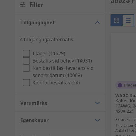
Filter
Fjäderklämma
Tillgänglighet
Fjäderklämmor använder en fjäderbelastad klämmekanis
klämman släpps håller den ledningen på plats. Dessa t
4 tillgängliga alternativ
Push-in-anslutning
I lager (11629)
Beställs vid behov (14031)
Push-in-tekniken låter dig enkelt trycka in ledaren i 
Kan beställas, leverans vid
av en ändhylsa. Dessa är verktygsfria för snabb instal
senare datum (10008)
Vad är en DIN-skena kopplingsplint?
Kan förbeställas (24)
I lage
WAGO Spa
En av de vanligaste typerna av kopplingsplintar so
Kabel, Ko
Varumärke
och trenivå. Plintarna klickas helt enkelt fast på sk
12AWG, 2
450V 221
är begränsat.
Egenskaper
RS-artikel
Typer av kopplingsplintar
Tillv. art.nr
Antal (1 fö