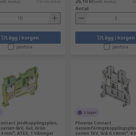
26,10 kr
exkl. moms)
7,614 kr/enhet
(exkl. moms)
26
kopplingsplintar för att passa alla dina behov. Våra kopplin
Antal
ulära är
Lägg i korgen
Lägg i korgen
Jämföra
Jämföra
r
I lager
ontact Jordkopplingsplint,
Phoenix Contact
 serien 6kV, Gul, Grön
Genomföringskopplingsplint
 4 mm², ATEX, 1 Våningar
serien 1kV, Grå 0.14mm², 4