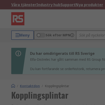
Våra tjänster
Industry hub
Support
Nya produkter
Meny
Sök efter MPN
Du har omdirigerats till RS Sverige
Elfa-Distrelec har gått samman med RS Group för 
Du kan fortfarande se orderhistorik, returnera pr
/
Kontaktdon
/
Kopplingsplintar
Kopplingsplintar