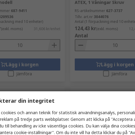
modell
ATEX, 1 Våningar Skruv
nummer
687-9411
RS-artikelnummer
627-3737
3209536
Tillv. art.nr
3044076
rpackning med 10 enheter)
Antal (1 förpackning med 10 enhete
r
124,43 kr
(exkl. moms)
31,606 kr/enhet
(exkl. moms)
12,
Antal
Lägg i korgen
Lägg i korgen
Jämföra
Jämföra
kterar din integritet
 cookies och annan teknik för statistisk användningsanalys, personal
a reklam på tredje parts webbplatser. Genom att klicka på "Acceptera a
u till behandling av icke väsentliga cookies. Du kan välja dina cooki
antera cookie-inställningar". Om du inte vill ha detta klickar du på "Avv