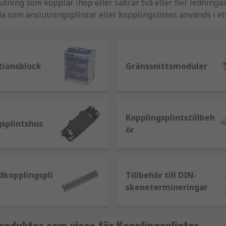
utning som kopplar ihop eller säkrar två eller fler ledninga
a som anslutningsplintar eller kopplingslister, används i et
 ett omfattande urval av högkvalitativa komponenter från 
s RS PRO.
tionsblock
Gränssnittsmoduler
aft-, styr-, automations- och signalapplikationer där flera a
fästs i paneler eller elskåp.
Kopplingsplintstillbeh
gsplintshus
ör
utningstyp. Vilken typ av anslutningsteknik du väljer beror 
plingsplintar finns tillgängliga i flera typer, inklusive
dkopplingspli
Tillbehör till DIN-
skenetermineringar
etod. Ledarna förs in i plinten och pressas mot ledarremsa
odukter som visas för Kopplingsplintar