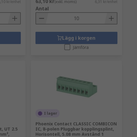
63,10 kr
,10 kr/enhet
(exkl. moms)
6,31 kr/enhet
gsplintar kommer i ett stort antal typer,
Antal
Lägg i korgen
Jämföra
I lager
Phoenix Contact CLASSIC COMBICON
, UT 2.5
IC, 8-polen Pluggbar kopplingsplint,
 mm²,
Horisontell, 5.08 mm Avstånd 1