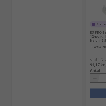
I lage
RS PRO Sä
12-polig,
Nylon, 2.
RS-artikel
Antal (1 fö
91,17 kr
(
Antal