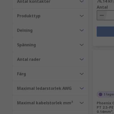
76,14 kr
Antal kontakter
(
RS tillhandahåller ett brett utbud av högpresterande 
Antal
stilar och anslutningsmetoder. Några av de mest pop
Produkttyp
DIN-skeneplintar, i enkel-, två- och trenivå.
Delning
Kretskortsplintar.
Standardplintar (eller sockerbitar).
Spänning
Fördelningsblock och anslutningsblock.
Säkringsblock.
Antal rader
Barriärlister.
Färg
Maximal ledarstorlek AWG
I lage
Maximal kabelstorlek mm²
Phoenix C
PT 2.5-PE
0.14mm²,