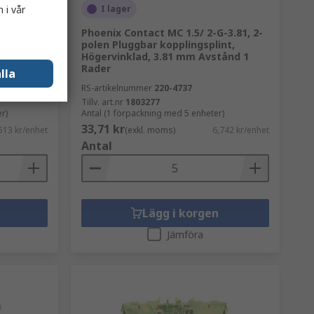
 i vår
I lager
Phoenix Contact MC 1.5/ 2-G-3.81, 2-
, PT 2.5
polen Pluggbar kopplingsplint,
4 mm²,
Högervinklad, 3.81 mm Avstånd 1
odell
Rader
lla
RS-artikelnummer
220-4737
Tillv. art.nr
1803277
r)
Antal (1 förpackning med 5 enheter)
33,71 kr
513 kr/enhet
(exkl. moms)
6,742 kr/enhet
Antal
Lägg i korgen
Jämföra