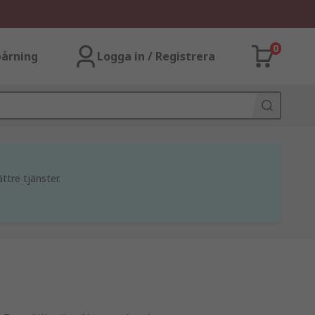
0
årning
Logga in / Registrera
ttre tjänster.