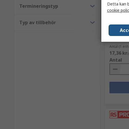
Detta kan b
I lage
Termineringstyp
cookie poli
CAMDENBO
Mässing 
Typ av tillbehör
Skruv, 4
Acc
RS-artikel
Tillv. art.nr
Antal (1 enh
17,36 kr
(
Antal