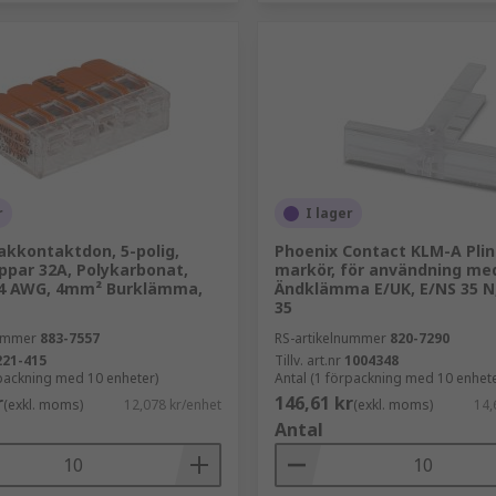
r
I lager
kkontaktdon, 5-polig,
Phoenix Contact KLM-A Pli
ppar 32A, Polykarbonat,
markör, för användning me
4 AWG, 4mm² Burklämma,
Ändklämma E/UK, E/NS 35 N
35
nummer
883-7557
RS-artikelnummer
820-7290
221-415
Tillv. art.nr
1004348
rpackning med 10 enheter)
Antal (1 förpackning med 10 enhete
r
146,61 kr
(exkl. moms)
12,078 kr/enhet
(exkl. moms)
14,
Antal