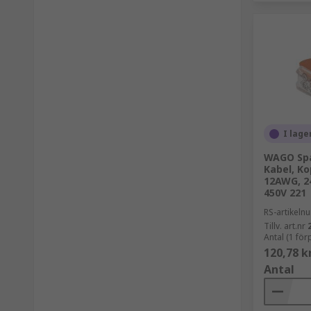
I lage
WAGO Spa
Kabel, Ko
12AWG, 2
450V 221
RS-artikel
Tillv. art.nr
Antal (1 fö
120,78 k
Antal