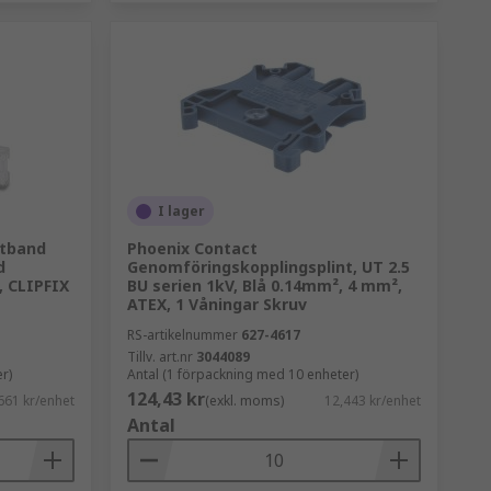
I lager
ntband
Phoenix Contact
d
Genomföringskopplingsplint, UT 2.5
, CLIPFIX
BU serien 1kV, Blå 0.14mm², 4 mm²,
ATEX, 1 Våningar Skruv
RS-artikelnummer
627-4617
Tillv. art.nr
3044089
r)
Antal (1 förpackning med 10 enheter)
124,43 kr
661 kr/enhet
(exkl. moms)
12,443 kr/enhet
Antal