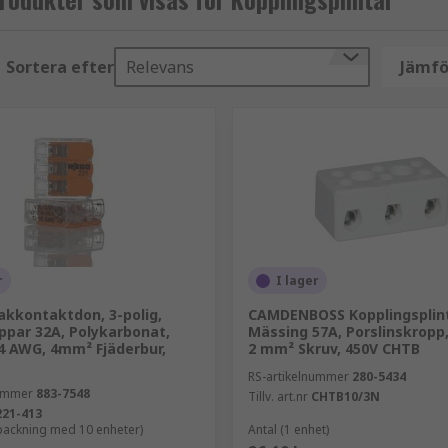
Sortera efter
Relevans
Jämfö
m för att hålla ledaren på plats. En skruvmejsel förs in i 
yper av plintar är mycket säkra och idealiska i miljöer som 
anslutningsgapet. Push-in-typer låter dig använda solida led
lation.
r
I lager
kkontaktdon, 3-polig,
CAMDENBOSS Kopplingsplint,
m används idag är DIN-skenetypen. DIN-skeneanslutningar 
ppar 32A, Polykarbonat,
Mässing 57A, Porslinskropp
enan och monteras i paneler eller skåp. DIN-skensplintar är 
4 AWG, 4mm² Fjäderbur,
2 mm² Skruv, 450V CHTB
RS-artikelnummer
280-5434
nummer
883-7548
Tillv. art.nr
CHTB10/3N
221-413
rpackning med 10 enheter)
Antal (1 enhet)