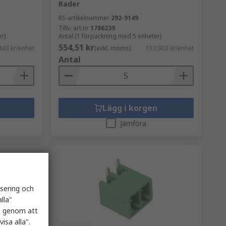
Rader
RS-artikelnummer
292-9149
Tillv. art.nr
1786239
r)
Antal (1 förpackning med 5 enheter)
554,51 kr
443 kr/enhet
(exkl. moms)
110,902 kr/enhet
Antal
Lägg i korgen
Jämföra
isering och
lla"
es genom att
isa alla".