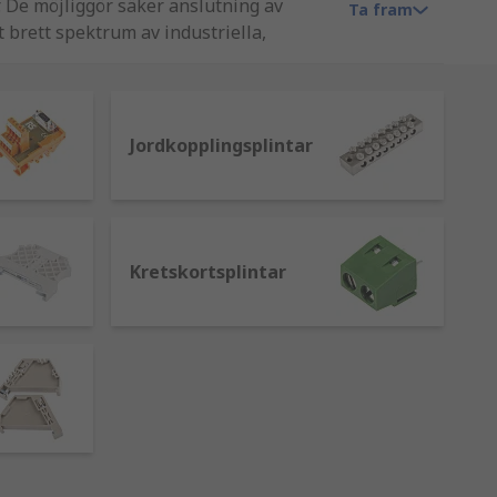
r. De möjliggör säker anslutning av
Ta fram
t brett spektrum av industriella,
ledande leverantörer som Weidmuller,
Jordkopplingsplintar
nslutningar behövs samtidigt.
Kretskortsplintar
på applikationen, miljön och ledarens
n. En skruv dras sedan åt för att skapa