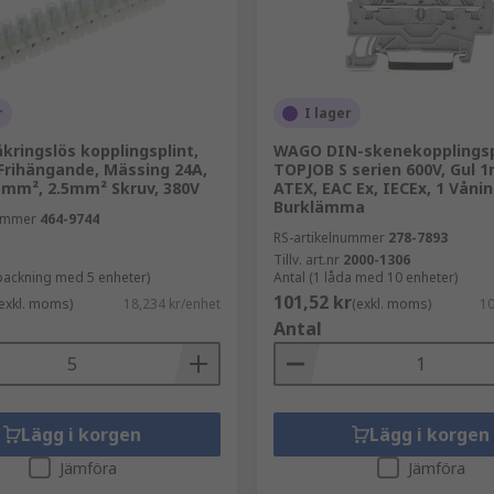
r
I lager
kringslös kopplingsplint,
WAGO DIN-skenekopplingsp
 Frihängande, Mässing 24A,
TOPJOB S serien 600V, Gul 
5mm², 2.5mm² Skruv, 380V
ATEX, EAC Ex, IECEx, 1 Våni
Burklämma
nummer
464-9744
RS-artikelnummer
278-7893
Tillv. art.nr
2000-1306
rpackning med 5 enheter)
Antal (1 låda med 10 enheter)
101,52 kr
exkl. moms)
18,234 kr/enhet
(exkl. moms)
10
Antal
Lägg i korgen
Lägg i korgen
Jämföra
Jämföra