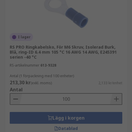
DIN 46237 färgkodning är den vanligaste typen
av krimpkabelsko. Färgkodning används för att
ange ledardimensionen:
Röd 0,5 mm² till 1,5 mm
I lager
Gul 2,5 mm² till 6 mm
RS PRO Ringkabelsko, För M6 Skruv, Isolerad Burk,
Blå, ring-ID 6.4 mm 105 °C 16 AWG 14 AWG, E245391
Blå 1,5 mm² till 2,5 mm
serien -40 °C
RS-artikelnummer
613-9328
Andra färger finns tillgängliga.
Antal (1 förpackning med 100 enheter)
Oisolerade
213,30 kr
(exkl. moms)
2,133 kr/enhet
Antal
Oisolerade kabelskor är större kabelskor.
Oisolerade kabelskor ansluts till större bultar
och skruvar. Oisolerade ringkabelskor har
kapacitet att ta emot större flertrådig ledare. Mer
Lägg i korgen
specialiserade verktyg krävs för dessa kraftiga
Datablad
kabelskor.