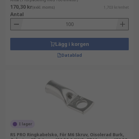
170,30 kr
(exkl. moms)
1,703 kr/enhet
Antal
Lägg i korgen
Datablad
I lager
RS PRO Ringkabelsko, För M6 Skruv, Oisolerad Burk,