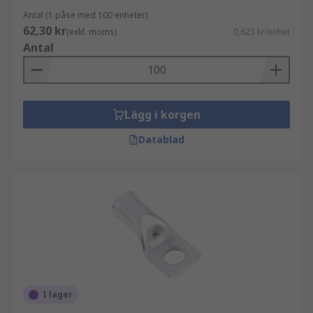
Antal (1 påse med 100 enheter)
62,30 kr
(exkl. moms)
0,623 kr/enhet
Antal
Lägg i korgen
Datablad
I lager