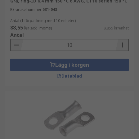
Grå, ring-ID 6.4 mm 150 °C 6 AWG, CT16 serien 150 °C
RS-artikelnummer
531-043
Antal (1 förpackning med 10 enheter)
88,55 kr
(exkl. moms)
8,855 kr/enhet
Antal
Lägg i korgen
Datablad