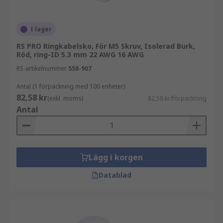
Var används de?
Elcentraler
I lager
Kopplingsplintar
RS PRO Ringkabelsko, För M5 Skruv, Isolerad Burk,
Röd, ring-ID 5.3 mm 22 AWG 16 AWG
Kablage
RS-artikelnummer
558-907
Typer av ringkabelskor
Antal (1 förpackning med 100 enheter)
82,58 kr
(exkl. moms)
82,58 kr/förpackning
Krimpkabelskor finns i ett brett utbud av
Antal
ringstorlekar och ledardimensioner. CSA
(tvärsnittsarea) eller AWG (American Wire Gauge)
för den flertrådig ledaren är mest kritisk.
Storleken på den flertrådig ledaren måste vara
Lägg i korgen
korrekt matchad för att möta strömstyrkan.
Datablad
Ringstorleken matchas mot bult- eller
skruvstorlek, vanligtvis i metriska mått.
Isolerade kabelskor