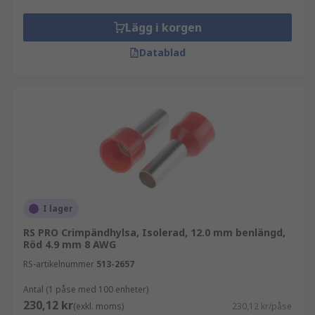
Lägg i korgen
Datablad
I lager
RS PRO Crimpändhylsa, Isolerad, 12.0 mm benlängd,
Röd 4.9 mm 8 AWG
RS-artikelnummer
513-2657
Antal (1 påse med 100 enheter)
230,12 kr
(exkl. moms)
230,12 kr/påse