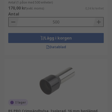
Antal (1 påse med 500 enheter)
170,00 kr
(exkl. moms)
0,34 kr/enhet
Antal
Lägg i korgen
Datablad
I lager
RS PRO Crimpändhylsa, Isolerad, 16 mm benlängd,