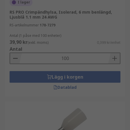
använder du ett
krimpverktyg
för att krimpa
I lager
metallröret så att ledningen eller kabeln hålls på
RS PRO Crimpändhylsa, Isolerad, 6 mm benlängd,
plats för en stabil anslutning.
Ljusblå 1.1 mm 24 AWG
RS-artikelnummer
178-7279
Vad används ändhylsor till?
Antal (1 påse med 100 enheter)
39,90 kr
Krimpade ändhylsor används för att ge den höga
(exkl. moms)
0,399 kr/enhet
Antal
grad av kontakttillförlitlighet som krävs för en
mängd olika tillämpningar. De finns tillgängliga i
olika utföranden för att passa olika lednings-
eller kabelstorlekar.
Lägg i korgen
Var används de?
Datablad
Styrenheter
Kopplingsskåp
Funktionsenheter
Utrustning med insticks- eller radklämmor