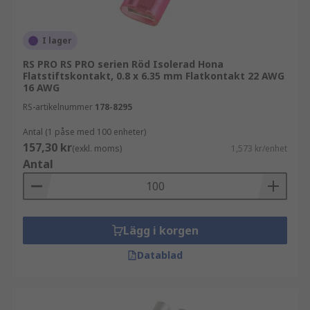
Snabbkopplingsterminal
Flaggterminal
I lager
Snabbkopplingsflaggterminal
RS PRO RS PRO serien Röd Isolerad Hona
Piggyback-terminal
Flatstiftskontakt, 0.8 x 6.35 mm Flatkontakt 22 AWG
16 AWG
Flikterminal
RS-artikelnummer
178-8295
Hylsterminal
Antal (1 påse med 100 enheter)
Skarvterminal
157,30 kr
(exkl. moms)
1,573 kr/enhet
Isolering för spadkontakter
Antal
Isolerade krympterminaler, användbara för
att förhindra elektriska stötar. De hjälper
Lägg i korgen
också till att hålla vätskor och föroreningar
borta från den elektriska anslutningen.
Datablad
Oisolerade krympterminaler möjliggör
enkel inspektion av dina anslutningar. De är
idealiska för snabb frånkoppling av de