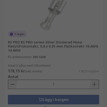
vanligaste elektriska och elektroniska
komponenterna.
Vad används spadkontakter till?
Spadkontakter används i stor utsträckning i
I lager
maskiner, elektrisk utrustning,
RS PRO RS PRO serien Silver Oisolerad Hona
hushållsapparater, datorer, bilar och
Flatstiftskontakt, 0.8 x 6.35 mm Flatkontakt 16 AWG
ljudanslutnings-/snabbfrånkopplingssystem.
14 AWG
Andra tillämpningar inkluderar datorer och
RS-artikelnummer
205-5268
kringutrustning, industriella styrsystem och
Antal (1 påse med 100 enheter)
telekommunikationsutrustning.
178,15 kr
(exkl. moms)
178,15 kr/påse
Antal
Lägg i korgen