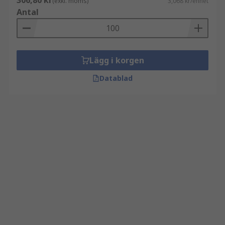
306,80 kr
(exkl. moms)
3,068 kr/enhet
Antal
Lägg i korgen
Datablad